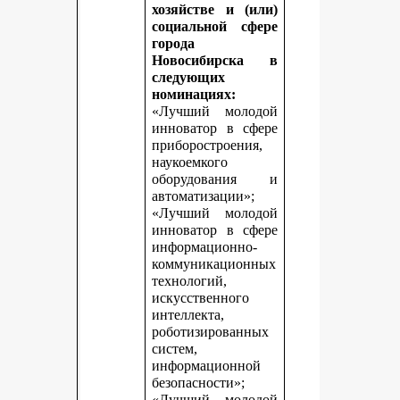
хозяйстве и (или)
социальной сфере
города
Новосибирска в
следующих
номинациях:
«Лучший молодой
инноватор в сфере
приборостроения,
наукоемкого
оборудования и
автоматизации»;
«Лучший молодой
инноватор в сфере
информационно-
коммуникационных
технологий,
искусственного
интеллекта,
роботизированных
систем,
информационной
безопасности»;
«Лучший молодой