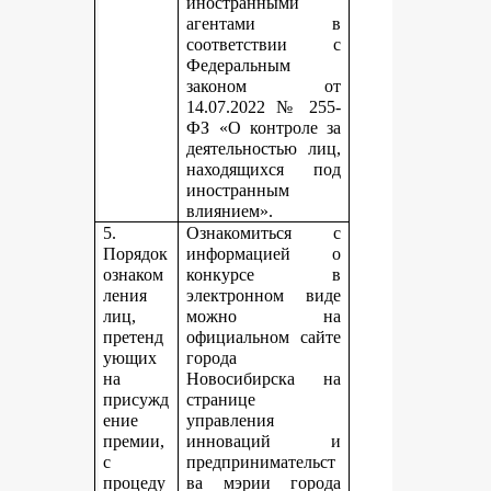
иностранными
агентами в
соответствии с
Федеральным
законом от
14.07.2022 № 255-
ФЗ «О контроле за
деятельностью лиц,
находящихся под
иностранным
влиянием».
5.
Ознакомиться с
Порядок
информацией о
ознаком
конкурсе в
ления
электронном виде
лиц,
можно на
претенд
официальном сайте
ующих
города
на
Новосибирска на
присужд
странице
ение
управления
премии,
инноваций и
с
предпринимательст
процеду
ва мэрии города