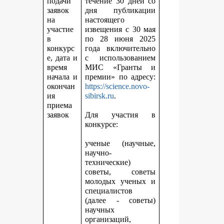
подачи
течение 30 дней со
заявок
дня публикации
на
настоящего
участие
извещения с 30 мая
в
по 28 июня 2025
конкурс
года включительно
е, дата и
с использованием
время
МИС «Гранты и
начала и
премии» по адресу:
окончан
https://science.novo-
ия
sibirsk.ru
.
приема
заявок
Для участия в
конкурсе:
ученые (научные,
научно-
технические)
советы, советы
молодых ученых и
специалистов
(далее - советы)
научных
организаций,