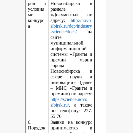
рой и
Новосибирска в
условия
разделе
ми
«Документы» по
конкурс
адресу:
http://novo-
а
sibirsk.ru/dep/industry
,
-science/docs/
на
сайте
муниципальной
информационной
системы «Гранты и
премии мэрии
города
Новосибирска в
сфере науки и
инноваций» (далее
– МИС «Гранты и
премии») по адресу:
https://science.novo-
sibirsk.ru/
, а также
по телефону: 227-
55-76.
6.
Заявки на конкурс
Порядок
принимаются в