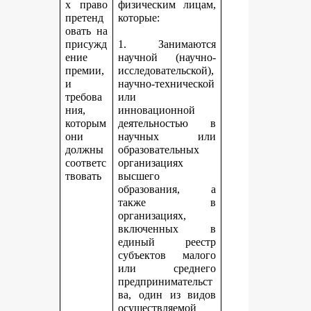
х право
физическим лицам,
претенд
которые:
овать на
присужд
1. Занимаются
ение
научной (научно-
премии,
исследовательской),
и
научно-технической
требова
или
ния,
инновационной
которым
деятельностью в
они
научных или
должны
образовательных
соответс
организациях
твовать
высшего
образования, а
также в
организациях,
включенных в
единый реестр
субъектов малого
или среднего
предпринимательст
ва, один из видов
осуществляемой