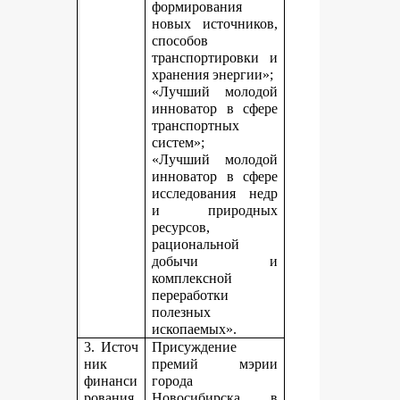
формирования
новых источников,
способов
транспортировки и
хранения энергии»;
«Лучший молодой
инноватор в сфере
транспортных
систем»;
«Лучший молодой
инноватор в сфере
исследования недр
и природных
ресурсов,
рациональной
добычи и
комплексной
переработки
полезных
ископаемых».
3. Источ
Присуждение
ник
премий мэрии
финанси
города
рования,
Новосибирска в