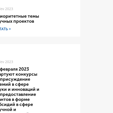
fev 2023
иоритетные темы
учных проектов
ТАТЬ >
fev 2023
 февраля 2023
артуют конкурсы
 присуждение
емий в сфере
уки и инноваций и
 предоставление
антов в форме
бсидий в сфере
учной и