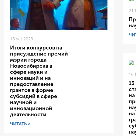
21 
Пр
на
ЧИ
15 set 2023
Итоги конкурсов на
присуждение премий
мэрии города
Новосибирска в
сфере науки и
16 
инноваций и на
13
предоставление
ст
грантов в форме
на
субсидий в сфере
пр
научной и
на
инновационной
на
деятельности
гр
ЧИТАТЬ >
су
на