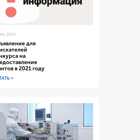
fev 2021
ъявление для
искателей
нкурса на
едоставление
антов в 2021 году
ТАТЬ >