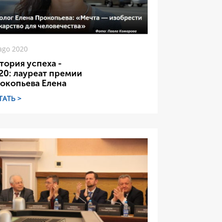
ago 2020
тория успеха -
20: лауреат премии
окопьева Елена
ТАТЬ >