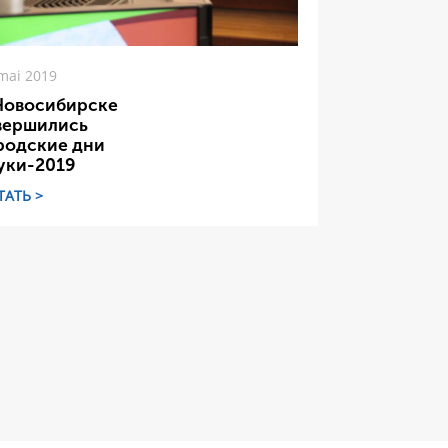
mai 2019
Новосибирске
вершились
родские дни
уки-2019
ТАТЬ >