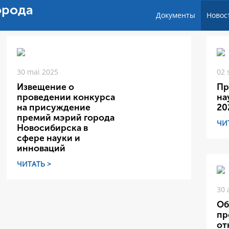
орода
Документы
Новос
30 mai 2025
02 
Извещение о
Пр
проведении конкурса
на
на присуждение
20
премий мэрий города
ЧИ
Новосибирска в
сфере науки и
инноваций
ЧИТАТЬ >
30 
Об
пр
от