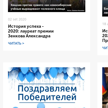
02 set 2020
18 
История успеха -
Ис
2020: лауреат премии
20
Зенкова Александра
Пр
ЧИТАТЬ >
ЧИ