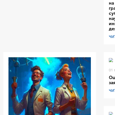
на
гр
су
на
ин
де
ЧИ
01 
Ош
за
ЧИ