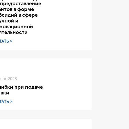
 предоставление
антов в форме
бсидий в сфере
учной и
новационной
ятельности
ТАТЬ >
mar 2023
ибки при подаче
явки
ТАТЬ >