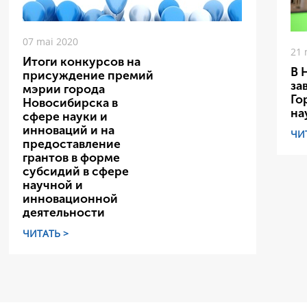
07 mai 2020
21 
Итоги конкурсов на
В 
присуждение премий
за
мэрии города
Го
Новосибирска в
на
сфере науки и
инноваций и на
ЧИ
предоставление
грантов в форме
субсидий в сфере
научной и
инновационной
деятельности
ЧИТАТЬ >