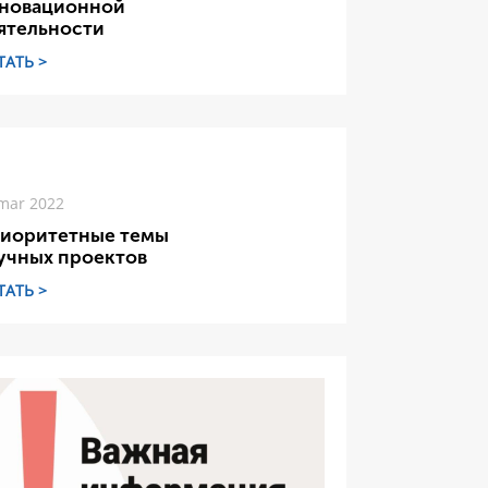
новационной
ятельности
ТАТЬ >
mar 2022
иоритетные темы
учных проектов
ТАТЬ >