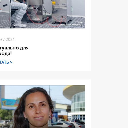
fev 2021
туально для
рода!
ТАТЬ >