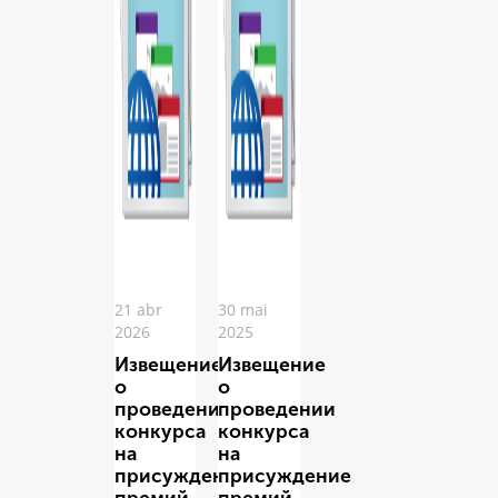
21 abr
30 mai
2026
2025
Извещение
Извещение
о
о
проведении
проведении
конкурса
конкурса
на
на
присуждение
присуждение