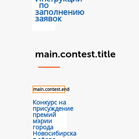
по
заполнению
заявок
main.contest.title
main.contest.end
Конкурс на
присуждение
премий
мэрии
города
Новосибирска