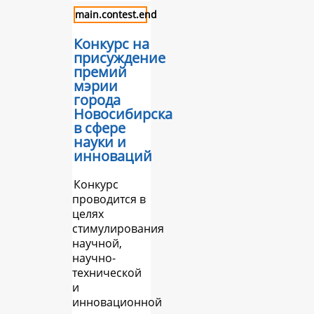
main.contest.end
Конкурс на
присуждение
премий
мэрии
города
Новосибирска
в сфере
науки и
инноваций
Конкурс
проводится в
целях
стимулирования
научной,
научно-
технической
и
инновационной