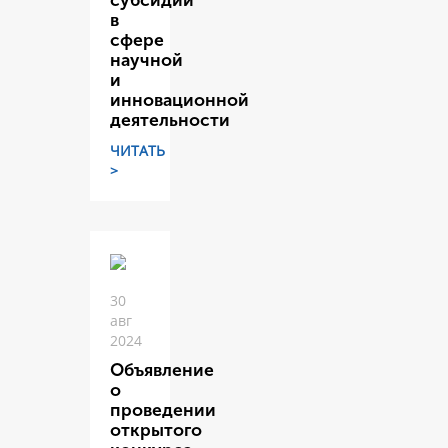
субсидий
в
сфере
научной
и
инновационной
деятельности
ЧИТАТЬ
>
30
авг
2024
Объявление
о
проведении
открытого