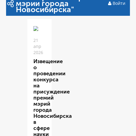
мэрии города
Войти
Новосибирска"
21
апр
2026
Извещение
о
проведении
конкурса
на
присуждение
премий
мэрий
города
Новосибирска
в
сфере
науки