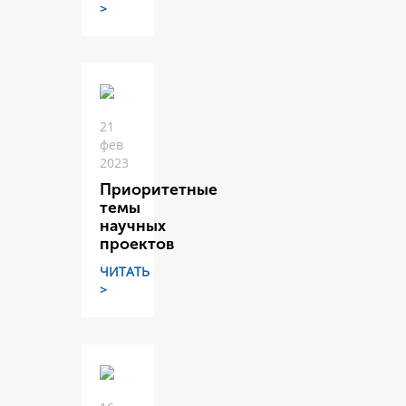
>
21
фев
2023
Приоритетные
темы
научных
проектов
ЧИТАТЬ
>