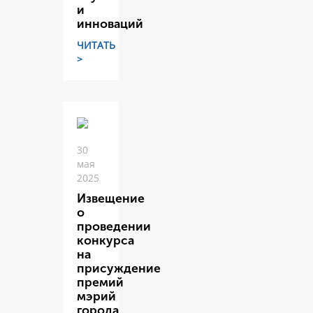
и
инноваций
ЧИТАТЬ
>
30
мая
2025
Извещение
о
проведении
конкурса
на
присуждение
премий
мэрий
города