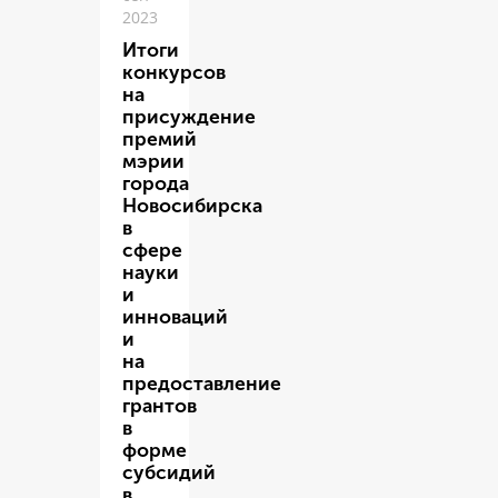
2023
Итоги
конкурсов
на
присуждение
премий
мэрии
города
Новосибирска
в
сфере
науки
и
инноваций
и
на
предоставление
грантов
в
форме
субсидий
в