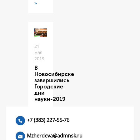
>
21
мая
2019
В
Новосибирске
завершились
Городские
дни
науки-2019
ЧИТАТЬ
>
+7 (383) 227-55-76
Mzherdeva@admnsk.ru