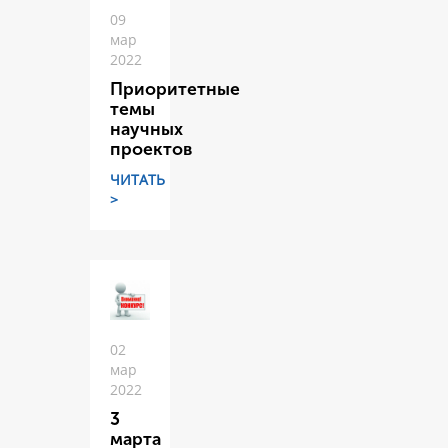
09
мар
2022
Приоритетные
темы
научных
проектов
ЧИТАТЬ
>
02
мар
2022
3
марта