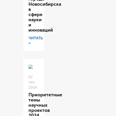
Новосибирска
в
сфере
науки
и
инноваций
ЧИТАТЬ
>
02
сен
2024
Приоритетные
темы
научных
проектов
2024