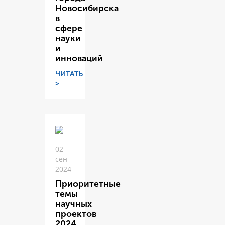
Новосибирска
в
сфере
науки
и
инноваций
ЧИТАТЬ
>
02
сен
2024
Приоритетные
темы
научных
проектов
2024