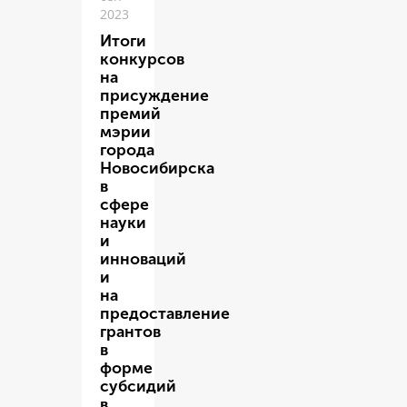
2023
Итоги
конкурсов
на
присуждение
премий
мэрии
города
Новосибирска
в
сфере
науки
и
инноваций
и
на
предоставление
грантов
в
форме
субсидий
в