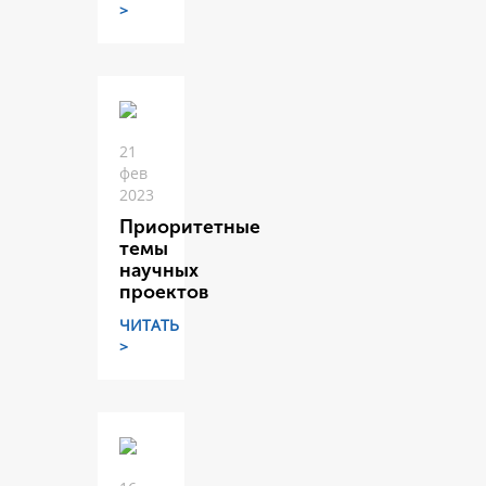
>
21
фев
2023
Приоритетные
темы
научных
проектов
ЧИТАТЬ
>