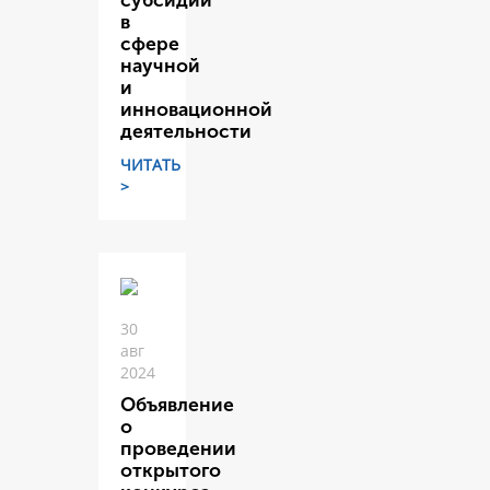
субсидий
в
сфере
научной
и
инновационной
деятельности
ЧИТАТЬ
>
30
авг
2024
Объявление
о
проведении
открытого