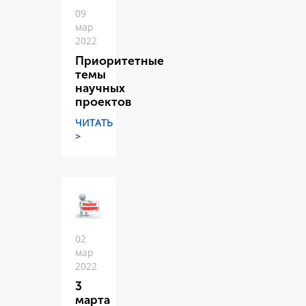
09
мар
2022
Приоритетные
темы
научных
проектов
ЧИТАТЬ
>
02
мар
2022
3
марта