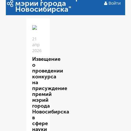
мэрии города
Войти
Новосибирска"
21
апр
2026
Извещение
о
проведении
конкурса
на
присуждение
премий
мэрий
города
Новосибирска
в
сфере
науки