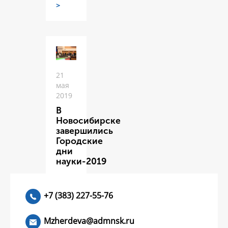
>
21
мая
2019
В
Новосибирске
завершились
Городские
дни
науки-2019
ЧИТАТЬ
>
+7 (383) 227-55-76
Mzherdeva@admnsk.ru