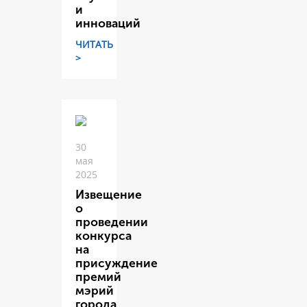
и
инноваций
ЧИТАТЬ
>
30
мая
2025
Извещение
о
проведении
конкурса
на
присуждение
премий
мэрий
города