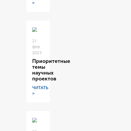
>
21
фев
2023
Приоритетные
темы
научных
проектов
ЧИТАТЬ
>