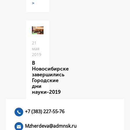
>
21
мая
2019
В
Новосибирске
завершились
Городские
дни
науки-2019
ЧИТАТЬ
>
+7 (383) 227-55-76
Mzherdeva@admnsk.ru