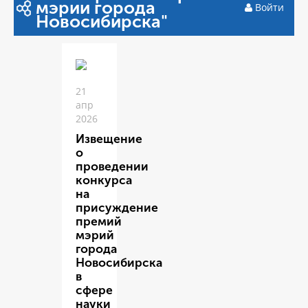
мэрии города
Войти
Новосибирска"
21
апр
2026
Извещение
о
проведении
конкурса
на
присуждение
премий
мэрий
города
Новосибирска
в
сфере
науки