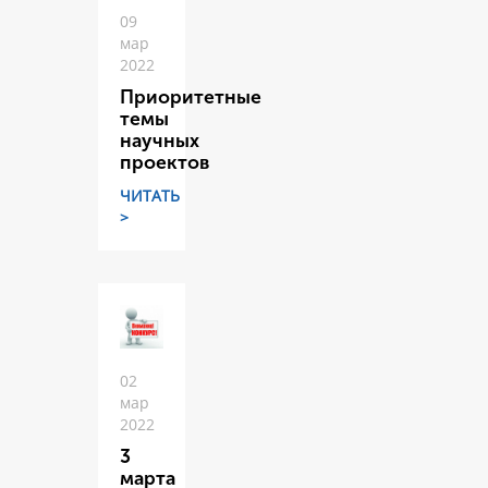
09
мар
2022
Приоритетные
темы
научных
проектов
ЧИТАТЬ
>
02
мар
2022
3
марта