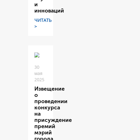
и
инноваций
ЧИТАТЬ
>
30
мая
2025
Извещение
о
проведении
конкурса
на
присуждение
премий
мэрий
города