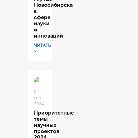
Новосибирска
в
сфере
науки
и
инноваций
ЧИТАТЬ
>
02
сен
2024
Приоритетные
темы
научных
проектов
2024