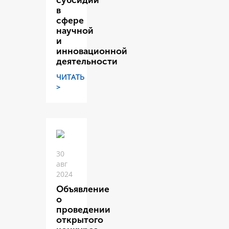
субсидий
в
сфере
научной
и
инновационной
деятельности
ЧИТАТЬ
>
30
авг
2024
Объявление
о
проведении
открытого