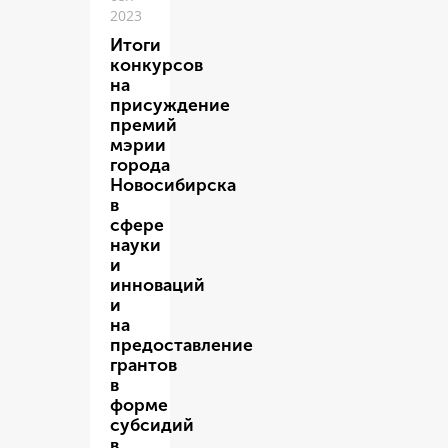
2023
Итоги
конкурсов
на
присуждение
премий
мэрии
города
Новосибирска
в
сфере
науки
и
инноваций
и
на
предоставление
грантов
в
форме
субсидий
в