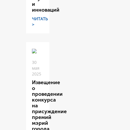
и
инноваций
ЧИТАТЬ
>
30
мая
2025
Извещение
о
проведении
конкурса
на
присуждение
премий
мэрий
города