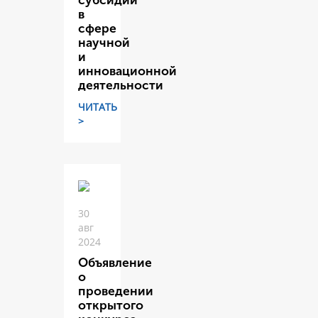
субсидий
в
сфере
научной
и
инновационной
деятельности
ЧИТАТЬ
>
30
авг
2024
Объявление
о
проведении
открытого