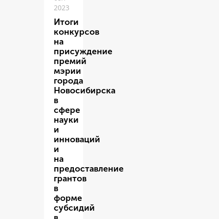
2023
Итоги
конкурсов
на
присуждение
премий
мэрии
города
Новосибирска
в
сфере
науки
и
инноваций
и
на
предоставление
грантов
в
форме
субсидий
в