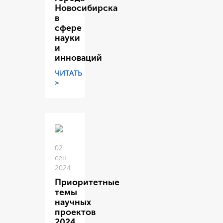
Новосибирска
в
сфере
науки
и
инноваций
ЧИТАТЬ
>
02
сен
2024
Приоритетные
темы
научных
проектов
2024