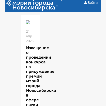
мэрии города
Войти
Новосибирска"
21
апр
2026
Извещение
о
проведении
конкурса
на
присуждение
премий
мэрий
города
Новосибирска
в
сфере
науки