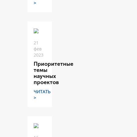
>
21
фев
2023
Приоритетные
темы
научных
проектов
ЧИТАТЬ
>