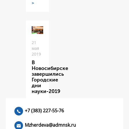
>
21
мая
2019
В
Новосибирске
завершились
Городские
дни
науки-2019
ЧИТАТЬ
>
+7 (383) 227-55-76
Mzherdeva@admnsk.ru