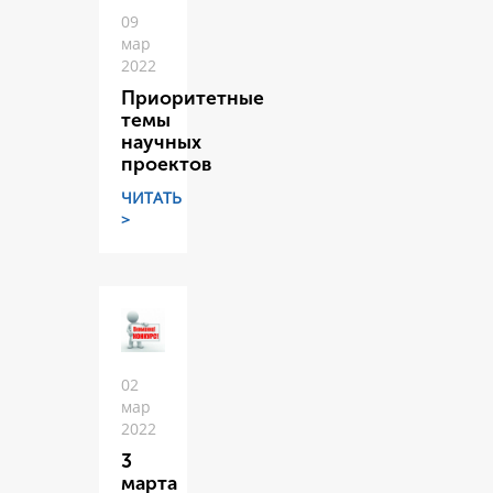
09
мар
2022
Приоритетные
темы
научных
проектов
ЧИТАТЬ
>
02
мар
2022
3
марта