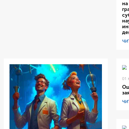
на
гр
су
на
ин
де
ЧИ
01 
Ош
за
ЧИ