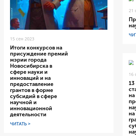
21 
Пр
на
ЧИ
15 сен 2023
Итоги конкурсов на
присуждение премий
мэрии города
Новосибирска в
сфере науки и
16 
инноваций и на
13
предоставление
ст
грантов в форме
на
субсидий в сфере
пр
научной и
на
инновационной
на
деятельности
гр
ЧИТАТЬ >
су
на