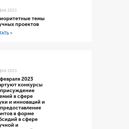
фев 2023
иоритетные темы
учных проектов
ТАТЬ >
фев 2023
 февраля 2023
артуют конкурсы
 присуждение
емий в сфере
уки и инноваций и
 предоставление
антов в форме
бсидий в сфере
учной и