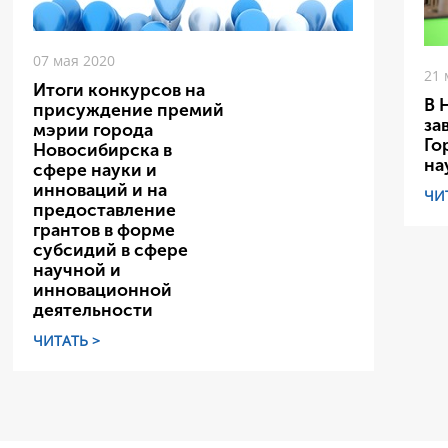
07 мая 2020
21 
Итоги конкурсов на
В 
присуждение премий
за
мэрии города
Го
Новосибирска в
на
сфере науки и
инноваций и на
ЧИ
предоставление
грантов в форме
субсидий в сфере
научной и
инновационной
деятельности
ЧИТАТЬ >