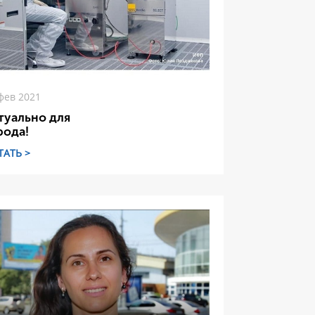
фев 2021
туально для
рода!
ТАТЬ >