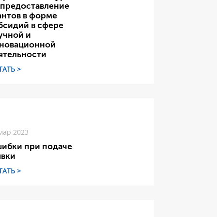
 предоставление
антов в форме
бсидий в сфере
учной и
новационной
ятельности
ТАТЬ >
мар 2023
ибки при подаче
явки
ТАТЬ >