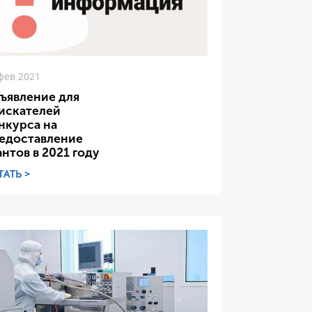
фев 2021
ъявление для
искателей
нкурса на
едоставление
антов в 2021 году
ТАТЬ >