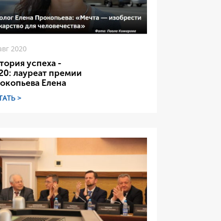
авг 2020
тория успеха -
20: лауреат премии
окопьева Елена
ТАТЬ >