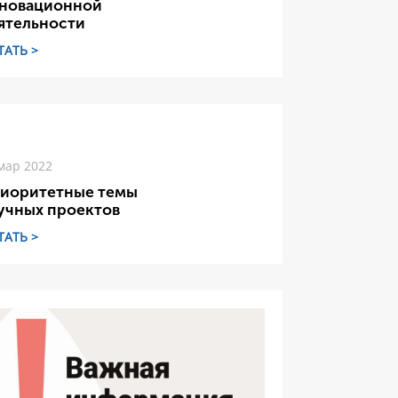
новационной
ятельности
ТАТЬ >
мар 2022
иоритетные темы
учных проектов
ТАТЬ >