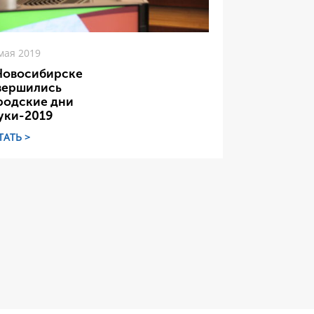
мая 2019
Новосибирске
вершились
родские дни
уки-2019
ТАТЬ >