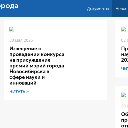
орода
Документы
Новос
30 мая 2025
02 
Извещение о
Пр
проведении конкурса
на
на присуждение
20
премий мэрий города
ЧИ
Новосибирска в
сфере науки и
инноваций
ЧИТАТЬ >
30 
Об
пр
от