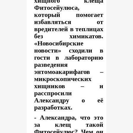
хищного клеща
Фитосейулюса,
который помогает
избавляться от
вредителей в теплицах
без химикатов.
«Новосибирские
новости» сходили в
гости в лабораторию
разведения
энтомоакарифагов –
микроскопических
хищников – и
расспросили
Александру о её
разработках.
- Александра, что это
за клещ такой
Фитосейулюс? Чем он