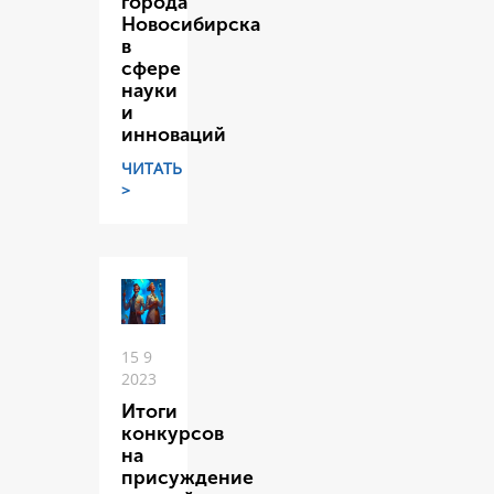
города
Новосибирска
в
сфере
науки
и
инноваций
ЧИТАТЬ
>
15 9
2023
Итоги
конкурсов
на
присуждение