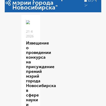
ログイ
мэрии города
ン
Новосибирска"
21 4
2026
Извещение
о
проведении
конкурса
на
присуждение
премий
мэрий
города
Новосибирска
в
сфере
науки
и