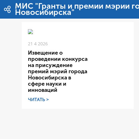
内容へスキップ
МИС "Гранты и премии мэрии г
Новосибирска"
21 4 2026
Извещение о
проведении конкурса
на присуждение
премий мэрий города
Новосибирска в
сфере науки и
инноваций
ЧИТАТЬ >