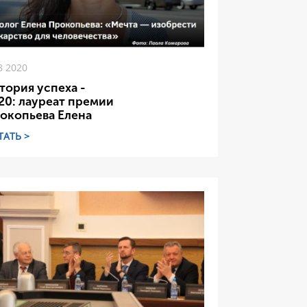
8 2020
тория успеха -
20: лауреат премии
окопьева Елена
ТАТЬ >