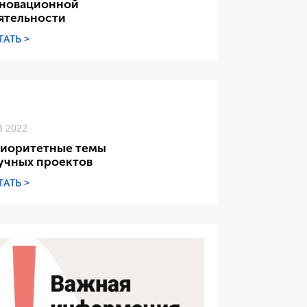
новационной
ятельности
ТАТЬ >
3 2022
иоритетные темы
учных проектов
ТАТЬ >