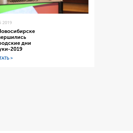
5 2019
Новосибирске
вершились
родские дни
уки-2019
ТАТЬ >