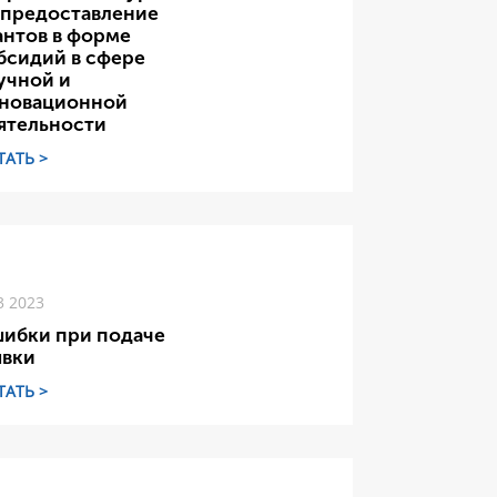
 предоставление
антов в форме
бсидий в сфере
учной и
новационной
ятельности
ТАТЬ >
3 2023
ибки при подаче
явки
ТАТЬ >