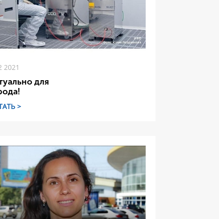
2 2021
туально для
рода!
ТАТЬ >