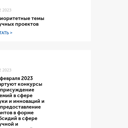
2 2023
иоритетные темы
учных проектов
ТАТЬ >
2 2023
 февраля 2023
артуют конкурсы
 присуждение
емий в сфере
уки и инноваций и
 предоставление
антов в форме
бсидий в сфере
учной и