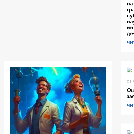
на
гр
су
на
ин
де
ЧИ
01 
Ош
за
ЧИ