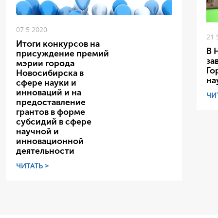
07 5 2020
21 
Итоги конкурсов на
В 
присуждение премий
за
мэрии города
Го
Новосибирска в
на
сфере науки и
инноваций и на
ЧИ
предоставление
грантов в форме
субсидий в сфере
научной и
инновационной
деятельности
ЧИТАТЬ >