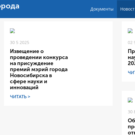
орода
Документы
Новост
30 5 2025
02 
Извещение о
Пр
проведении конкурса
на
на присуждение
20
премий мэрий города
ЧИ
Новосибирска в
сфере науки и
инноваций
ЧИТАТЬ >
30 
Об
пр
от