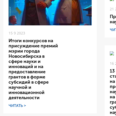
21 
Пр
на
ЧИ
15 9 2023
Итоги конкурсов на
присуждение премий
мэрии города
Новосибирска в
сфере науки и
16 
инноваций и на
13
предоставление
ст
грантов в форме
на
субсидий в сфере
пр
научной и
на
инновационной
на
деятельности
гр
ЧИТАТЬ >
су
на