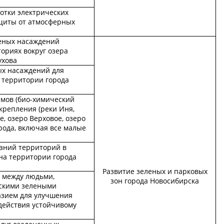
ботки электрических
щиты от атмосферных
еных насаждений
ториях вокруг озера
ухова
х насаждений для
 территории города
емов (био-химический
укрепления (реки Иня,
, озеро Верховое, озеро
рода, включая все малые
аний территорий в
на территории города
Развитие зеленых и парковых
 между людьми,
зон города Новосибирска
скими зелеными
азием для улучшения
действия устойчивому