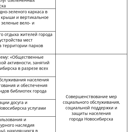
слуг озелененных
ска
но-зеленого каркаса в
е крыши и вертикальное
 зеленые вело- и
го отдыха жителей города
устройства мест
а территории парков
тему: «Общественные
ой активности, занятий
ибирска в разрезе всех
бслуживания населения
тования и обеспечения
ндов библиотек города
Совершенствование мер
социального обслуживания,
ации досуга и
социальной поддержки и
Новосибирска услугами
защиты населения
города Новосибирска
ользования и
турного наследия
ры), находящихся в