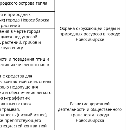
родского острова тепла
ия в природных
ых) города Новосибирска
 растений
Охрана окружающей среды и
ания в черте города
природных ресурсов в городе
щихся под угрозой
Новосибирске
 растений, грибов и
асную книгу
сти и поведения птиц и
ения их численностью в
не средства для
ы контактной сети, стены
целью недопущения
и и обеспечения легкого
в («граффити»)
тактных вставок
Развитие дорожной
 трамвая,
деятельности и общественного
ность (низкий износ),
транспорта города
кже препятствующего
Новосибирска
 спецчастей контактной