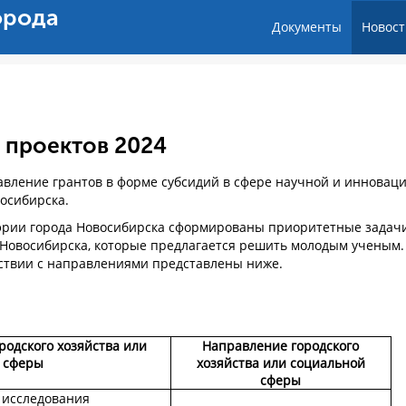
орода
Документы
Новост
 проектов 2024
тавление грантов в форме субсидий в сфере научной и инновац
восибирска.
рии города Новосибирска сформированы приоритетные задач
а Новосибирска, которые предлагается решить молодым ученым.
ствии с направлениями представлены ниже.
одского хозяйства или
Направление городского
 сферы
хозяйства или социальной
сферы
 исследования