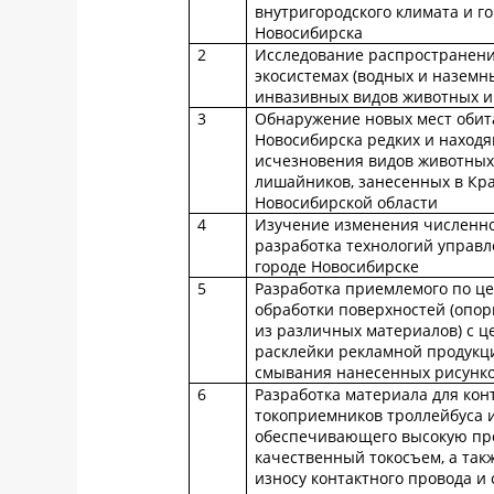
внутригородского климата и го
Новосибирска
2
Исследование распространен
экосистемах (водных и наземн
инвазивных видов животных и
3
Обнаружение новых мест обит
Новосибирска редких и находя
исчезновения видов животных,
лишайников, занесенных в Кр
Новосибирской области
4
Изучение изменения численно
разработка технологий управл
городе Новосибирске
5
Разработка приемлемого по це
обработки поверхностей (опор
из различных материалов) с 
расклейки рекламной продукци
смывания нанесенных рисунко
6
Разработка материала для кон
токоприемников троллейбуса и
обеспечивающего высокую проч
качественный токосъем, а та
износу контактного провода и