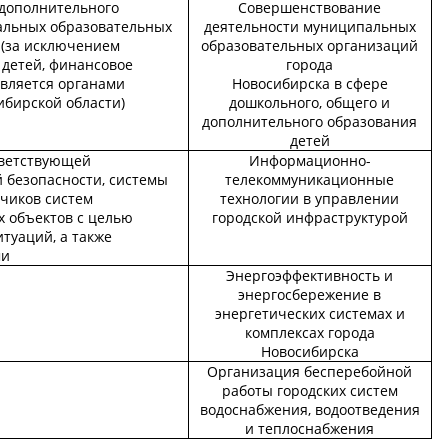
дополнительного
Совершенствование
альных образовательных
деятельности муниципальных
 (за исключением
образовательных организаций
 детей, финансовое
города
твляется органами
Новосибирска в сфере
ибирской области)
дошкольного, общего и
дополнительного образования
детей
тветствующей
Информационно-
безопасности, системы
телекоммуникационные
тчиков систем
технологии в управлении
 объектов с целью
городской инфраструктурой
туаций, а также
ми
Энергоэффективность и
энергосбережение в
энергетических системах и
комплексах города
Новосибирска
Организация бесперебойной
работы городских систем
водоснабжения, водоотведения
и теплоснабжения