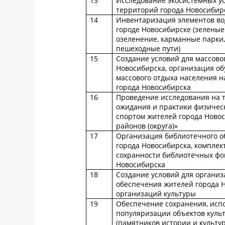
13
Исследование экосистемных у
территорий города Новосибир
14
Инвентаризация элементов вод
городе Новосибирске (зелены
озеленение, карманные парки,
пешеходные пути)
15
Создание условий для массово
Новосибирска, организация об
массового отдыха населения н
города Новосибирска
16
Проведение исследования на 
ожидания и практики физическ
спортом жителей города Новос
районов (округа)»
17
Организация библиотечного о
города Новосибирска, комплек
сохранности библиотечных фо
Новосибирска
18
Создание условий для организ
обеспечения жителей города 
организаций культуры
19
Обеспечение сохранения, исп
популяризации объектов куль
(памятников истории и культу