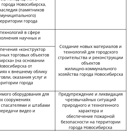
 города Новосибирска,
наследия (памятников
 (муниципального)
территории города
технологий в сфере
полнения научных и
Создание новых материалов и
спечения «конструктор
технологий для городского
ных торговых объектов
строительства и реконструкции
ирска» (на основании
объектов
Новосибирска от
жилищно-коммунального
ниях к внешнему облику
хозяйства города Новосибирска
овли, оказания услуг и
рритории города
имого оборудования для
Предупреждение и ликвидация
ых сооружениях
чрезвычайных ситуаций
 спасателями и штабами
природного и техногенного
передачи видео и
характера и
обеспечение пожарной
безопасности на территории
города Новосибирска