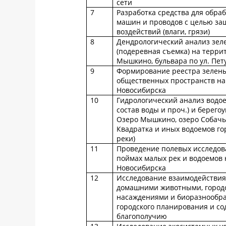
сети
7
Разработка средства для обра
машин и проводов с целью за
воздействий (влаги, грязи)
8
Дендрологический анализ зел
(подеревная съемка) на терри
Мышкино, бульвара по ул. Пет
9
Формирование реестра зелены
общественных пространств на
Новосибирска
10
Гидрологический анализ водо
состав воды и проч.) и берего
Озеро Мышкино, озеро Собачье
Квадратка и иных водоемов го
реки)
11
Проведение полевых исследов
поймах малых рек и водоемов 
Новосибирска
12
Исследование взаимодействия
домашними животными, город
насаждениями и биоразнообр
городского планирования и со
благополучию