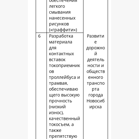
обеспечения
легкого
смывания
нанесенных
рисунков
(«граффити»)
6
Разработка
Развити
материала
е
для
дорожно
контактных
й
вставок
деятель
токоприемник
ности и
ов
обществ
троллейбуса и
енного
трамвая,
транспо
обеспечиваю
рта
щего высокую
города
прочность
Новосиб
(низкий
ирска
износ),
качественный
токосъем, а
также
препятствую