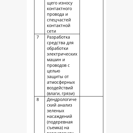
щего износу
контактного
провода и
спецчастей
контактной
сети
7
Разработка
средства для
обработки
электрических
машин и
проводов с
целью
защиты от
атмосферных
воздействий
(влаги, грязи)
8
Дендрологиче
ский анализ
зеленых
насаждений
(подеревная
съемка) на