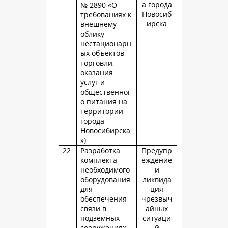
а города
№ 2890 «О
Новосиб
требованиях к
ирска
внешнему
облику
нестационарн
ых объектов
торговли,
оказания
услуг и
общественног
о питания на
территории
города
Новосибирска
»)
22
Разработка
Предупр
комплекта
еждение
необходимого
и
оборудования
ликвида
для
ция
обеспечения
чрезвыч
связи в
айных
подземных
ситуаци
сооружениях
й