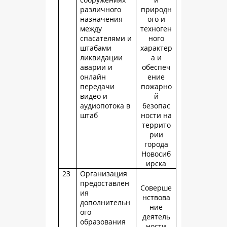
различного
природн
назначения
ого и
между
техноген
спасателями и
ного
штабами
характер
ликвидации
а и
аварии и
обеспеч
онлайн
ение
передачи
пожарно
видео и
й
аудиопотока в
безопас
штаб
ности на
террито
рии
города
Новосиб
ирска
23
Организация
предоставлен
Соверше
ия
нствова
дополнительн
ние
ого
деятель
образования
ности