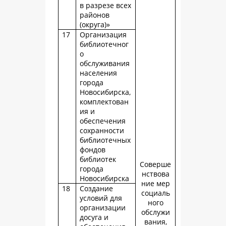
в разрезе всех
районов
(округа)»
17
Организация
библиотечног
о
обслуживания
населения
города
Новосибирска,
комплектован
ия и
обеспечения
сохранности
библиотечных
фондов
библиотек
Соверше
города
нствова
Новосибирска
ние мер
18
Создание
социаль
условий для
ного
организации
обслужи
досуга и
вания,