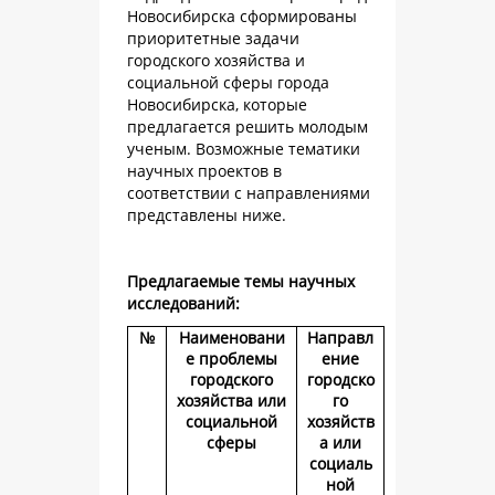
Новосибирска сформированы
приоритетные задачи
городского хозяйства и
социальной сферы города
Новосибирска, которые
предлагается решить молодым
ученым. Возможные тематики
научных проектов в
соответствии с направлениями
представлены ниже.
Предлагаемые темы научных
исследований:
№
Наименовани
Направл
е проблемы
ение
городского
городско
хозяйства или
го
социальной
хозяйств
сферы
а или
социаль
ной