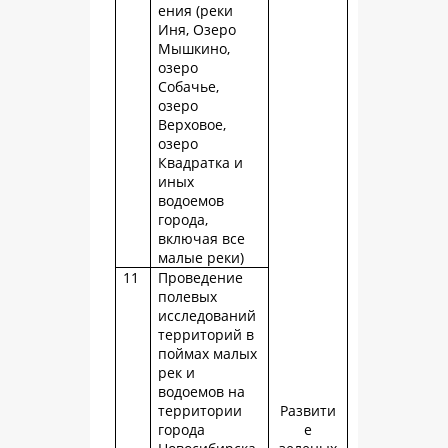
ения (реки
Иня, Озеро
Мышкино,
озеро
Собачье,
озеро
Верховое,
озеро
Квадратка и
иных
водоемов
города,
включая все
малые реки)
11
Проведение
полевых
исследований
территорий в
поймах малых
рек и
водоемов на
территории
Развити
города
е