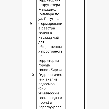
территориях
вокруг озера
Мышкино,
бульвара по
ул. Петухова
9
Формировани
е реестра
зеленых
насаждений
для
общественны
х пространств
на
территории
города
Новосибирска
10
Гидрологичес
кий анализ
водоемов
(био-
химический
состав воды и
проч.) и
берегоукрепл