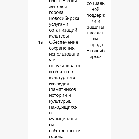
обеспечения
социаль
жителей
ной
города
поддерж
Новосибирска
ки и
услугами
защиты
организаций
населен
культуры
ия
19
Обеспечение
города
сохранения,
Новосиб
использовани
ирска
я и
популяризаци
и объектов
культурного
наследия
(памятников
истории и
культуры),
находящихся
в
муниципальн
ой
собственности
города