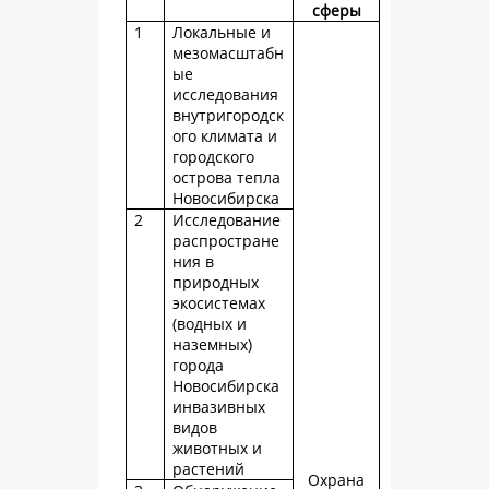
сферы
1
Локальные и
мезомасштабн
ые
исследования
внутригородск
ого климата и
городского
острова тепла
Новосибирска
2
Исследование
распростране
ния в
природных
экосистемах
(водных и
наземных)
города
Новосибирска
инвазивных
видов
животных и
растений
Охрана