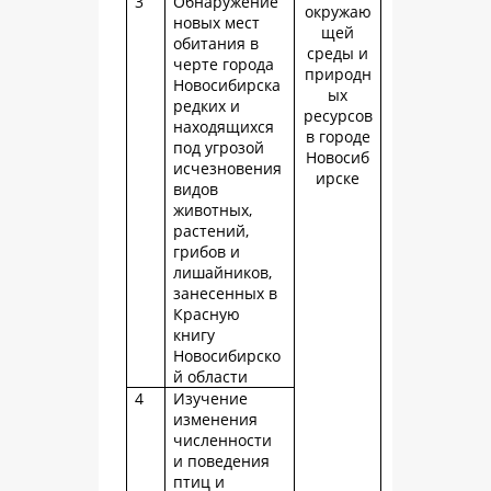
3
Обнаружение
окружаю
новых мест
щей
обитания в
среды и
черте города
природн
Новосибирска
ых
редких и
ресурсов
находящихся
в городе
под угрозой
Новосиб
исчезновения
ирске
видов
животных,
растений,
грибов и
лишайников,
занесенных в
Красную
книгу
Новосибирско
й области
4
Изучение
изменения
численности
и поведения
птиц и