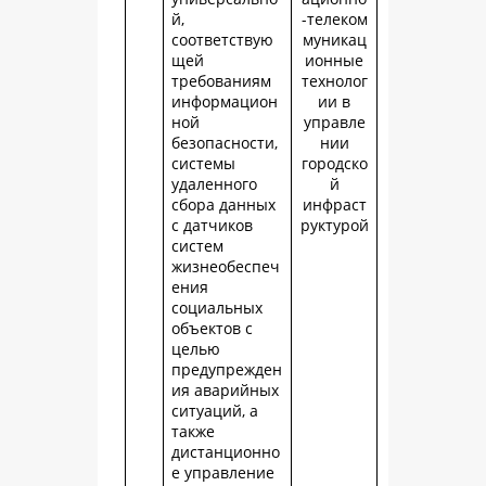
й,
-телеком
соответствую
муникац
щей
ионные
требованиям
технолог
информацион
ии в
ной
управле
безопасности,
нии
системы
городско
удаленного
й
сбора данных
инфраст
с датчиков
руктурой
систем
жизнеобеспеч
ения
социальных
объектов с
целью
предупрежден
ия аварийных
ситуаций, а
также
дистанционно
е управление