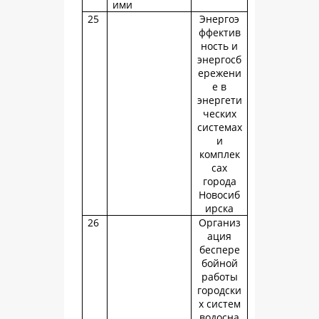
ими
25
Энергоэ
ффектив
ность и
энергосб
ережени
е в
энергети
ческих
системах
и
комплек
сах
города
Новосиб
ирска
26
Организ
ация
беспере
бойной
работы
городски
х систем
водосна