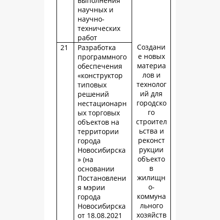
выполнения
научных и
научно-
технических
работ
Создани
21
Разработка
е новых
программного
материа
обеспечения
лов и
«конструктор
технолог
типовых
ий для
решений
городско
нестационарн
го
ых торговых
строител
объектов на
ьства и
территории
реконст
города
рукции
Новосибирска
объекто
» (на
в
основании
жилищн
Постановлени
о-
я мэрии
коммуна
города
льного
Новосибирска
хозяйств
от 18.08.2021