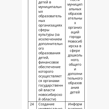
детей в
муницип
муниципальн
альных
ых
образов
образователь
ательны
ных
х
организациях
организ
сферы
аций
культуры (за
города
исключением
Новосиб
дополнительн
ирска в
ого
сфере
образования
дошколь
детей,
ного,
финансовое
общего
обеспечение
и
которого
дополни
осуществляет
тельного
ся органами
образов
государственн
ания
ой власти
детей
новосибирско
й области)
24
Создание
Информ
универсально
ационно