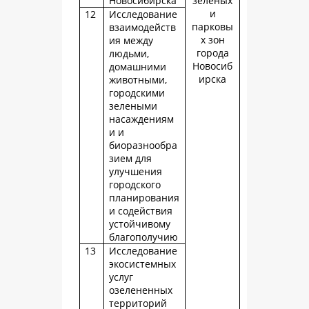
Новосибирска
зеленых
и
12
Исследование
парковы
взаимодейств
х зон
ия между
города
людьми,
Новосиб
домашними
ирска
животными,
городскими
зелеными
насаждениям
и и
биоразнообра
зием для
улучшения
городского
планирования
и содействия
устойчивому
благополучию
13
Исследование
экосистемных
услуг
озелененных
территорий