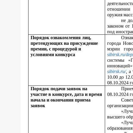
деятельност
отношении 
оружия масс
не до
законом от 
под иностр
Порядок ознакомления лиц,
Озна
претендующих на присуждение
города Нов
премии, с процедурой и
мэрии гор
условиями конкурса
sibirsk.ru/dep
системы «
инноваций»
sibirsk.ru/
,
а 
10.00 до 12.
08.10.2024 г
Порядок подачи заявок на
Прием
участие в конкурсе, дата и время
08.10.2024 г
начала и окончания приема
Сове
заявок
организаци
«Луч
высшего обр
«Луч
образования