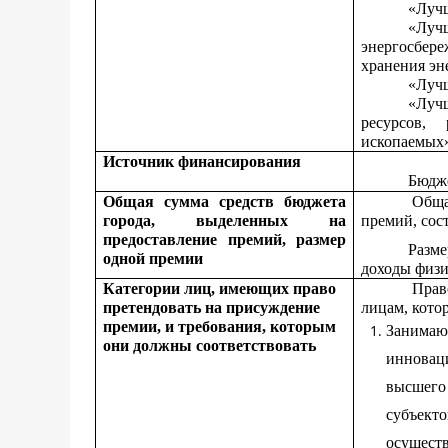
«Лучш
«Луч
энергосбере
хранения эн
«Лучш
«Луч
ресурсов,
ископаемых
Источник финансирования
Бюдж
Общая сумма средств бюджета
Обща
города, выделенных на
премий, сос
предоставление премий, размер
Разм
одной премии
доходы физи
Категории лиц, имеющих право
Прав
претендовать на присуждение
лицам, кото
премии, и требования, которым
Занимаю
они должны соответствовать
инновац
высшего
субъект
осущест