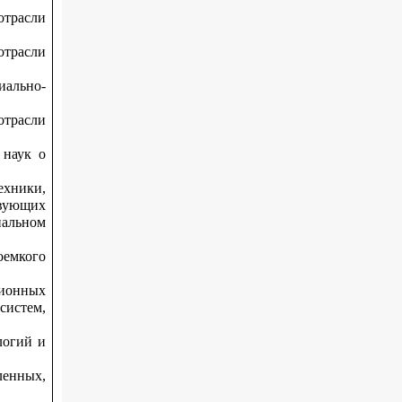
трасли
трасли
иально-
трасли
 наук о
ехники,
твующих
нальном
емкого
ционных
истем,
логий и
енных,