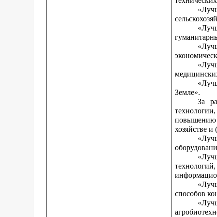
технических
«Луч
сельскохозя
«Луч
гуманитарны
«Лучш
экономическ
«Луч
медицинских
«Луч
Земле».
За р
технологии
повышению 
хозяйстве и
«Луч
оборудовани
«Луч
технологи
информацио
«Луч
способов ко
«Луч
агробиотехн