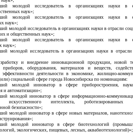
 наук»;
ший молодой исследователь в организациях науки в о
йственных наук»;
ший молодой исследователь в организациях науки в о
х наук»;
ий молодой исследователь в организациях науки в отрасли соц
их и общественных наук»;
ший молодой исследователь в организациях науки в о
 наук»;
ший молодой исследователь в организациях науки в отрасли
азработку и внедрение инновационной продукции, новой т
, приборов, оборудования, материалов и веществ, содейс
эффективности деятельности в экономике, жилищно-комму
 (или) социальной сфере города Новосибирска по номинациям:
ший молодой инноватор в сфере приборостроения, науко
я и автоматизации»;
ший молодой инноватор в сфере информационно-коммуника
й, искусственного интеллекта, роботизированных с
нной безопасности»;
ший молодой инноватор в сфере новых материалов, нанотехно
нструирования»;
ший молодой инноватор в сфере биотехнологий (промышл
ологий, экологических, пищевых, лесных, аквабиотехнологий)»;