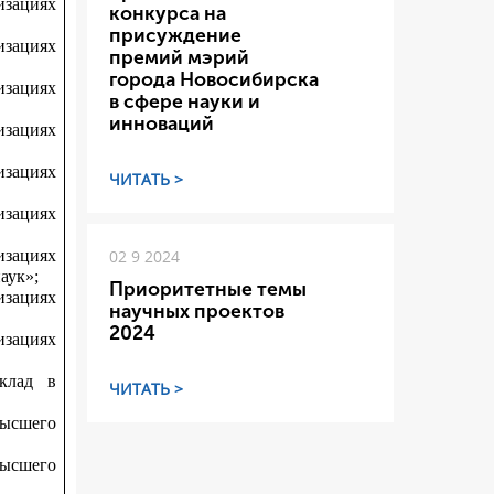
зациях
конкурса на
присуждение
зациях
премий мэрий
города Новосибирска
зациях
в сфере науки и
инноваций
зациях
зациях
ЧИТАТЬ >
зациях
зациях
02 9 2024
аук»;
Приоритетные темы
зациях
научных проектов
2024
зациях
вклад в
ЧИТАТЬ >
высшего
высшего