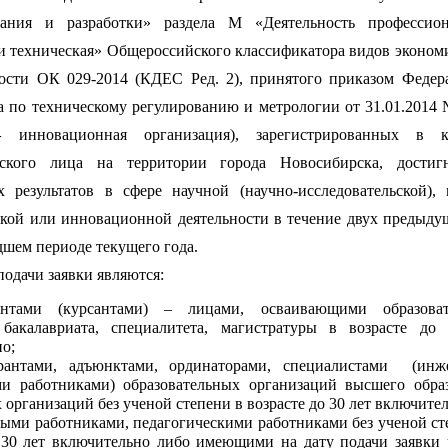
вания и разработки» раздела М «Деятельность профессион
и техническая» Общероссийского классификатора видов эконом
ности ОК 029-2014 (КДЕС Ред. 2), принятого приказом Федер
а по техническому регулированию и метрологии от 31.01.2014 
инновационная организация), зарегистрированных в ка
-
ского лица на территории города Новосибирска, достиг
х результатов в сфере научной (научно-исследовательской), 
ской или инновационной деятельности в течение двух предыду
шем периоде текущего года.
подачи заявки являются:
ентами (курсантами) – лицами, осваивающими образоват
бакалавриата, специалитета, магистратуры в возрасте до
о;
рантами, адъюнктами, ординаторами, специалистами (инж
ми работниками) образовательных организаций высшего обра
 организаций без ученой степени в возрасте до 30 лет включител
ыми работниками, педагогическими работниками без ученой ст
о 30 лет включительно либо имеющими на дату подачи заявки