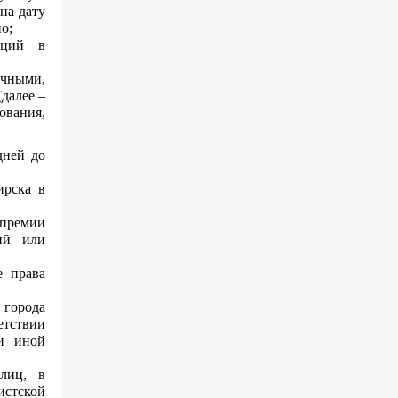
на дату
о;
аций в
учными,
далее –
ования,
дней до
ирска в
премии
ний или
е права
 города
етствии
и иной
лиц, в
истской