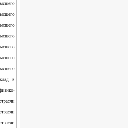
высшего
высшего
высшего
высшего
высшего
высшего
высшего
вклад в
физико-
трасли
трасли
трасли