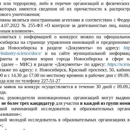
и или терроризму, либо в перечне организаций и физических
которых имеются сведения об их причастности к распрост
ового уничтожения;
лжны являться иностранными агентами в соответствии с Феде
14.07.2022 № 255-ФЗ «О контроле за деятельностью лиц, нахо
анным влиянием».
комиться с информацией о конкурсе можно на официально
осибирска на странице управления инноваций и предпринимат
ода Новосибирска в разделе «Документы» по адресу:
htt
/industry-science/docs/
и на сайте муниципальной информац
Гранты и премии мэрии города Новосибирска в сфере н
 (далее – МИС) в разделе «Документы» по адресу:
https://scie
также по адресу: г. Новосибирск, Красный проспект, 50, кабине
00 и с 14.30 до 17.00 по местному времени в рабочие дни с 09.09
ода или по телефону 227-51-27
 заявок на конкурс осуществляется в течение 30 дней с 09.09.
ода.
ты, руководители инновационных организаций могут выдви
и
не более трех кандидатур
для участия
в каждой
из групп ном
ший начинающий исследователь в образовательных органи
азования»;
ший молодой исследователь в образовательных организациях 
»;