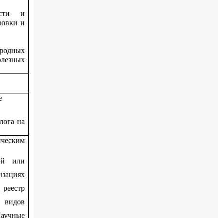
ости и
ровки и
родных
лезных
е
лога на
ическим
кой или
изациях
 реестр
 видов
аучные