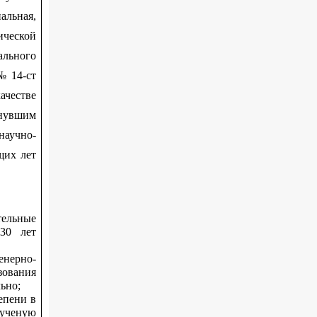
альная,
ической
ального
№ 14-ст
честве
нувшим
научно-
щих лет
ельные
 30 лет
енерно-
зования
ьно;
епени в
 ученую