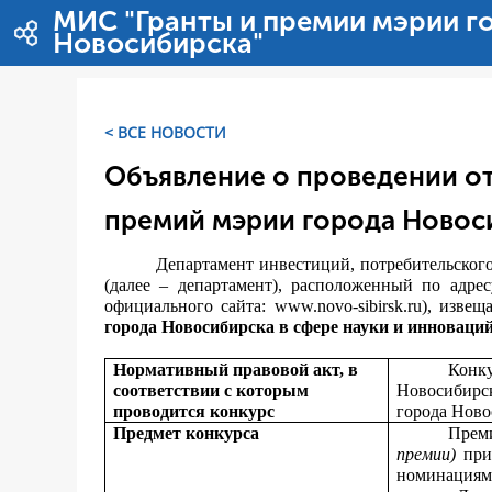
内容へスキップ
МИС "Гранты и премии мэрии г
Новосибирска"
< ВСЕ НОВОСТИ
Объявление о проведении о
премий мэрии города Новоси
Департамент инвестиций, потребительског
(далее – департамент), расположенный по адрес
официального сайта:
www.novo-sibirsk.ru
), извещ
города Новосибирска в сфере науки и инноваци
Нормативный правовой акт, в
Конку
соответствии с которым
Новосибирс
проводится конкурс
города Ново
Предмет конкурса
Прем
премии)
при
номинациям