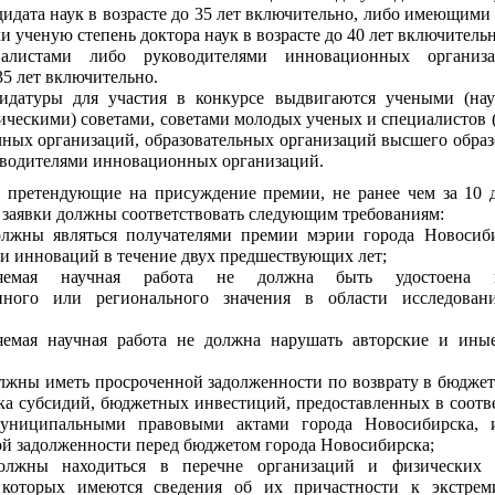
дидата наук в возрасте до 35 лет включительно, либо имеющими 
и ученую степень доктора наук в возрасте до 40 лет включительн
иалистами либо руководителями инновационных организ
35 лет включительно.
идатуры для участия в конкурсе выдвигаются учеными (на
ическими) советами, советами молодых ученых и специалистов (
чных организаций, образовательных организаций высшего образ
оводителями инновационных организаций.
, претендующие на присуждение премии, не ранее чем за 10 
 заявки должны соответствовать следующим требованиям:
олжны являться получателями премии мэрии города Новосиб
 и инноваций в течение двух предшествующих лет;
ляемая научная работа не должна быть удостоена 
енного или регионального значения в области исследова
ляемая научная работа не должна нарушать авторские и ины
;
лжны иметь просроченной задолженности по возврату в бюджет
а субсидий, бюджетных инвестиций, предоставленных в соотв
униципальными правовыми актами города Новосибирска, 
й задолженности перед бюджетом города Новосибирска;
олжны находиться в перечне организаций и физических 
которых имеются сведения об их причастности к экстрем