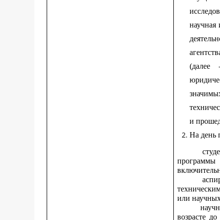
исследо
научная 
деятель
агентств
(далее
юридиче
значимы
техниче
и прошед
На день 
студ
программы 
включительн
аспи
технически
или научных
научн
возрасте д