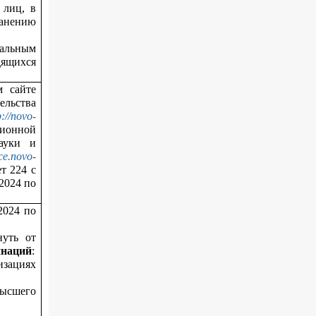
 лиц, в
ранению
ральным
дящихся
м сайте
ельства
p://novo-
ионной
ауки и
nce.novo-
т 224 с
.2024 по
2024 по
нуть от
инаций
:
зациях
высшего