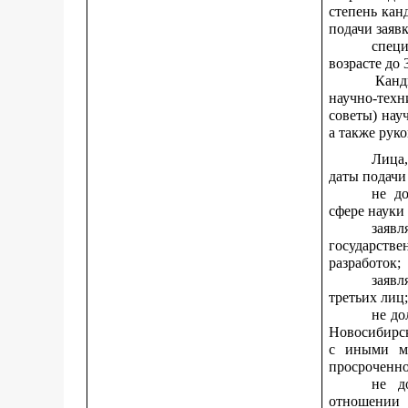
степень кан
подачи заявк
спец
возрасте до 
Канд
научно-техн
советы) нау
а также рук
Лица
даты подачи
не д
сфере науки
заяв
государств
разработок;
заяв
третьих лиц
не до
Новосибирск
с иными м
просроченно
не д
отношении 