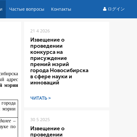
ログイン
и
Частые вопросы
Контакты
21 4 2026
Извещение о
проведении
конкурса на
присуждение
премий мэрий
города Новосибирска
сибирска
в сфере науки и
ый адрес
инноваций
й мэрии
ЧИТАТЬ >
 города
м мэрии
30 5 2025
(далее –
науке
по
Извещение о
проведении