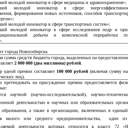
ий молодой инноватор в сфере медицины и здравоохранения»;
ший молодой инноватор в сфере энергоэффективн
жения, формирования новых источников, способов транспорти
ергии»;
ий молодой инноватор в сфере транспортных систем»;
ший молодой инноватор в сфере исследования недр и при
 рациональной добычи и комплексной переработки по
».
ет города Новосибирска
я сумма средств бюджета города, выделенных на предоставлени
тавляет
2
000 000 (два миллиона) рублей
.
ер одной премии составляет
100 000 рублей
(включая сумму на
ческих лиц).
о претендовать на присуждение премии предоставляется физ
рые:
тся научной (научно-исследовательской), научно-техничес
ионной деятельностью в научных или образовательных орган
 образования, а также в организациях, включенных в единый
ов малого или среднего предпринимательства, один из
вляемой деятельности которых относится к классу 72 «Н