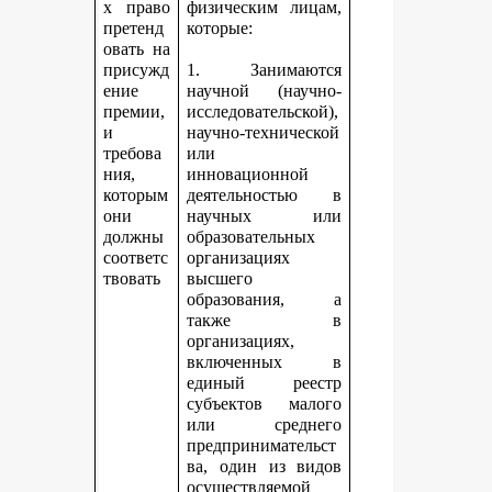
х право
физическим лицам,
претенд
которые:
овать на
присужд
1. Занимаются
ение
научной (научно-
премии,
исследовательской),
и
научно-технической
требова
или
ния,
инновационной
которым
деятельностью в
они
научных или
должны
образовательных
соответс
организациях
твовать
высшего
образования, а
также в
организациях,
включенных в
единый реестр
субъектов малого
или среднего
предпринимательст
ва, один из видов
осуществляемой