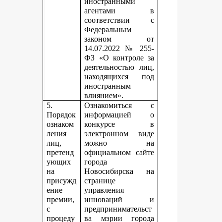
иностранными
агентами в
соответствии с
Федеральным
законом от
14.07.2022 № 255-
ФЗ «О контроле за
деятельностью лиц,
находящихся под
иностранным
влиянием».
5.
Ознакомиться с
Порядок
информацией о
ознаком
конкурсе в
ления
электронном виде
лиц,
можно на
претенд
официальном сайте
ующих
города
на
Новосибирска на
присужд
странице
ение
управления
премии,
инноваций и
с
предпринимательст
процеду
ва мэрии города