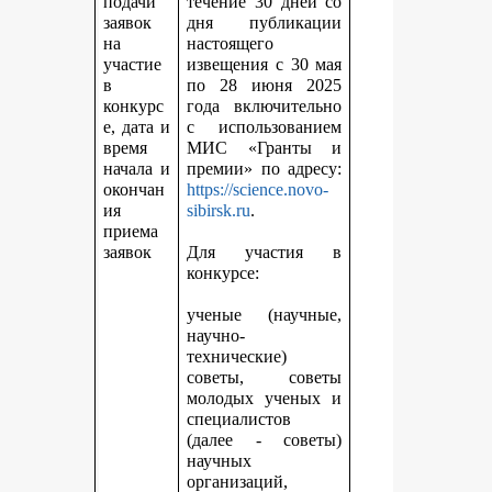
подачи
течение 30 дней со
заявок
дня публикации
на
настоящего
участие
извещения с 30 мая
в
по 28 июня 2025
конкурс
года включительно
е, дата и
с использованием
время
МИС «Гранты и
начала и
премии» по адресу:
окончан
https://science.novo-
ия
sibirsk.ru
.
приема
заявок
Для участия в
конкурсе:
ученые (научные,
научно-
технические)
советы, советы
молодых ученых и
специалистов
(далее - советы)
научных
организаций,