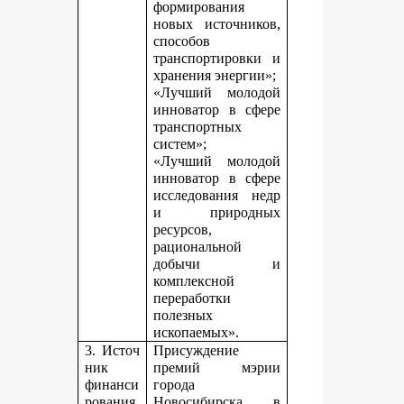
формирования
новых источников,
способов
транспортировки и
хранения энергии»;
«Лучший молодой
инноватор в сфере
транспортных
систем»;
«Лучший молодой
инноватор в сфере
исследования недр
и природных
ресурсов,
рациональной
добычи и
комплексной
переработки
полезных
ископаемых».
3. Источ
Присуждение
ник
премий мэрии
финанси
города
рования,
Новосибирска в