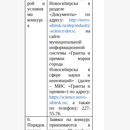
рой и
Новосибирска в
условия
разделе
ми
«Документы» по
конкурс
адресу:
http://novo-
а
sibirsk.ru/dep/industry
,
-science/docs/
на
сайте
муниципальной
информационной
системы «Гранты и
премии мэрии
города
Новосибирска в
сфере науки и
инноваций» (далее
– МИС «Гранты и
премии») по адресу:
https://science.novo-
sibirsk.ru/
, а также
по телефону: 227-
55-76.
6.
Заявки на конкурс
Порядок
принимаются в