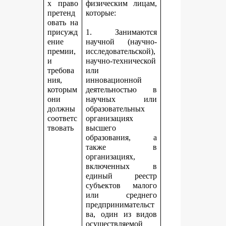
х право
физическим лицам,
претенд
которые:
овать на
присужд
1. Занимаются
ение
научной (научно-
премии,
исследовательской),
и
научно-технической
требова
или
ния,
инновационной
которым
деятельностью в
они
научных или
должны
образовательных
соответс
организациях
твовать
высшего
образования, а
также в
организациях,
включенных в
единый реестр
субъектов малого
или среднего
предпринимательст
ва, один из видов
осуществляемой