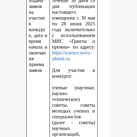
подачи
течение 30 дней со
заявок
дня публикации
на
настоящего
участие
извещения с 30 мая
в
по 28 июня 2025
конкурс
года включительно
е, дата и
с использованием
время
МИС «Гранты и
начала и
премии» по адресу:
окончан
https://science.novo-
ия
sibirsk.ru
.
приема
заявок
Для участия в
конкурсе:
ученые (научные,
научно-
технические)
советы, советы
молодых ученых и
специалистов
(далее - советы)
научных
организаций,