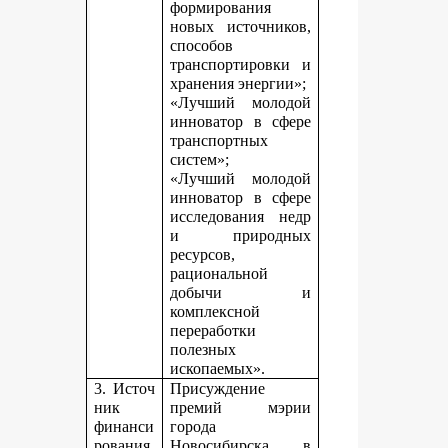
формирования
новых источников,
способов
транспортировки и
хранения энергии»;
«Лучший молодой
инноватор в сфере
транспортных
систем»;
«Лучший молодой
инноватор в сфере
исследования недр
и природных
ресурсов,
рациональной
добычи и
комплексной
переработки
полезных
ископаемых».
3. Источ
Присуждение
ник
премий мэрии
финанси
города
рования,
Новосибирска в