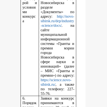
рой и
Новосибирска в
условия
разделе
ми
«Документы» по
конкурс
адресу:
http://novo-
а
sibirsk.ru/dep/industry
,
-science/docs/
на
сайте
муниципальной
информационной
системы «Гранты и
премии мэрии
города
Новосибирска в
сфере науки и
инноваций» (далее
– МИС «Гранты и
премии») по адресу:
https://science.novo-
sibirsk.ru/
, а также
по телефону: 227-
55-76.
6.
Заявки на конкурс
Порядок
принимаются в