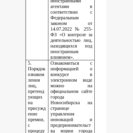
иностранными
агентами в
соответствии с
Федеральным
законом от
14.07.2022 № 255-
ФЗ «О контроле за
деятельностью лиц,
находящихся под
иностранным
влиянием».
5.
Ознакомиться с
Порядок
информацией о
ознаком
конкурсе в
ления
электронном виде
лиц,
можно на
претенд
официальном сайте
ующих
города
на
Новосибирска на
присужд
странице
ение
управления
премии,
инноваций и
с
предпринимательст
процеду
ва мэрии города