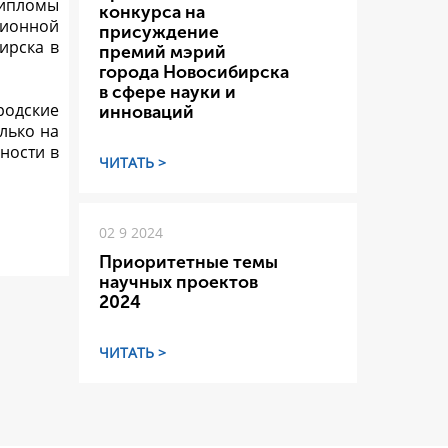
дипломы
конкурса на
ционной
присуждение
ирска в
премий мэрий
города Новосибирска
в сфере науки и
ородские
инноваций
лько на
ности в
ЧИТАТЬ >
02 9 2024
Приоритетные темы
научных проектов
2024
ЧИТАТЬ >