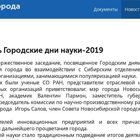
орода
Документы
Новост
 Городские дни науки-2019
оржественное заседание, посвященное Городским дням
я города во взаимодействии с Сибирским отделени
рганизациями, занимающимися популяризацией науки.
ых были ученые СО РАН, представители отраслевой 
ых организаций приветствовали: мэр города Новос
Н, академик Валентин Пармон, заместитель губер
редседатель комиссии по научно-производственному р
орода Игорь Салов, член Совета Новосибирской городс
ителей инновационных предприятий и всех причас
я дальнейшего процветания города.
ей науки стало традиционным подведение итогов деяте