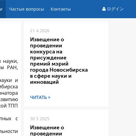
ログイン
и
Частые вопросы
Контакты
21 4 2026
Извещение о
проведении
конкурса на
присуждение
 науки,
премий мэрий
ем РАН,
города Новосибирска
в сфере науки и
науки и
инноваций
ибирска
натора
ЧИТАТЬ >
азвитию
кой ТПП
тных с
30 5 2025
Извещение о
льности
проведении