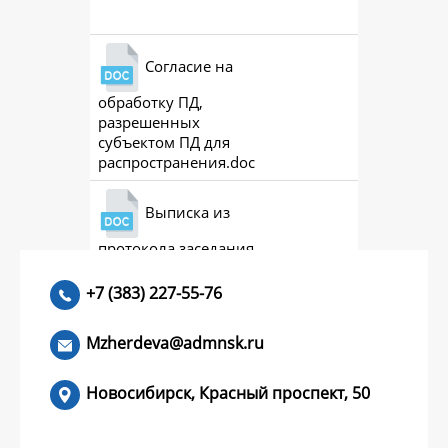
Согласие на
обработку ПД,
разрешенных
субъектом ПД для
распространения.doc
Выписка из
протокола заседания
совета (премии)
+7 (383) 227-55-76
Mzherdeva@admnsk.ru
Новосибирск, Красный проспект, 50
КУМЕНТЫ
НОВОСТИ
ЧАСТЫЕ ВОПРОСЫ
КОНТАКТЫ