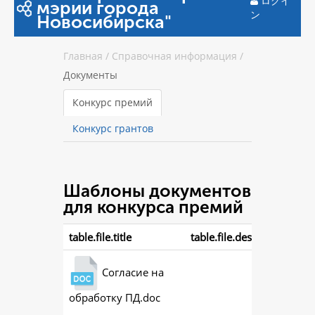
ログイ
мэрии города
ン
Новосибирска"
Главная
/
Справочная информация
/
Документы
Конкурс премий
Конкурс грантов
Шаблоны документов
для конкурса премий
table.file.title
table.file.description
Согласие на
обработку ПД.doc