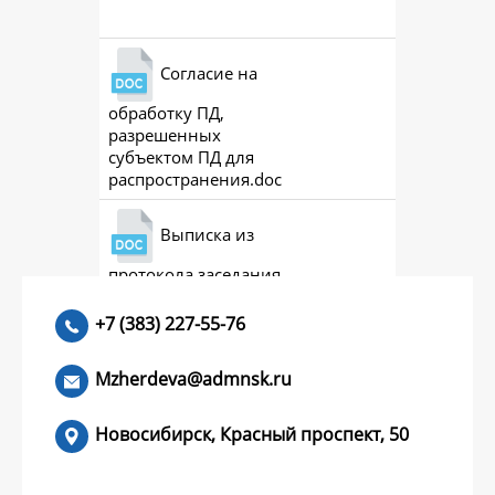
Согласие на
обработку ПД,
разрешенных
субъектом ПД для
распространения.doc
Выписка из
протокола заседания
совета (премии)
+7 (383) 227-55-76
Mzherdeva@admnsk.ru
Новосибирск, Красный проспект, 50
КУМЕНТЫ
НОВОСТИ
ЧАСТЫЕ ВОПРОСЫ
КОНТАКТЫ