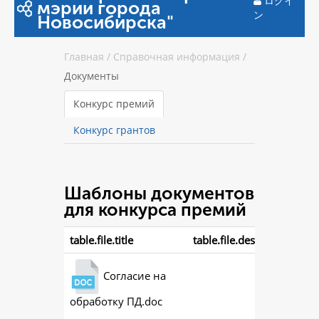
ログイ
мэрии города
ン
Новосибирска"
Главная
/
Справочная информация
/
Документы
Конкурс премий
Конкурс грантов
Шаблоны документов
для конкурса премий
table.file.title
table.file.description
Согласие на
обработку ПД.doc