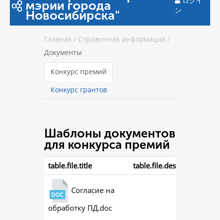
ログイ
мэрии города
ン
Новосибирска"
Главная
/
Справочная информация
/
Документы
Конкурс премий
Конкурс грантов
Шаблоны документов
для конкурса премий
table.file.title
table.file.description
Согласие на
обработку ПД.doc