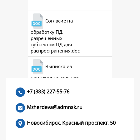
Согласие на
обработку ПД,
разрешенных
субъектом ПД для
распространения.doc
Выписка из
протокола заседания
совета (премии)
+7 (383) 227-55-76
Mzherdeva@admnsk.ru
Новосибирск, Красный проспект, 50
КУМЕНТЫ
НОВОСТИ
ЧАСТЫЕ ВОПРОСЫ
КОНТАКТЫ