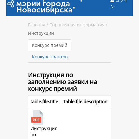
ログイ
мэрии города
ン
Новосибирска"
Главная
/
Справочная информация
/
Инструкции
Конкурс премий
Конкурс грантов
Инструкция
по
заполнению заявки на
конкурс премий
table.file.title
table.file.description
Инструкция
action.
по