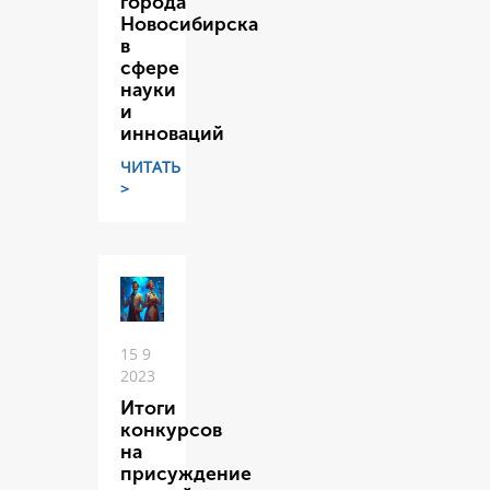
города
Новосибирска
в
сфере
науки
и
инноваций
ЧИТАТЬ
>
15 9
2023
Итоги
конкурсов
на
присуждение