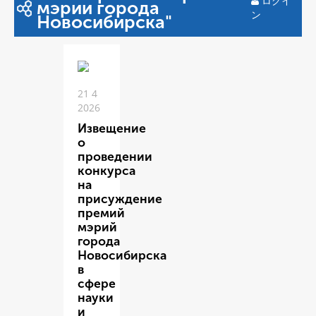
ログイ
мэрии города
ン
Новосибирска"
21 4
2026
Извещение
о
проведении
конкурса
на
присуждение
премий
мэрий
города
Новосибирска
в
сфере
науки
и