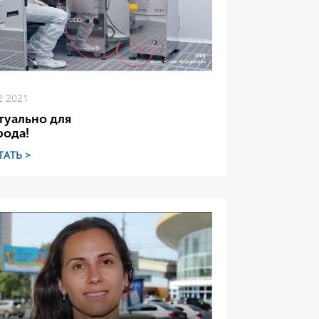
2 2021
туально для
рода!
ТАТЬ >