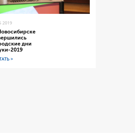
5 2019
Новосибирске
вершились
родские дни
уки-2019
ТАТЬ >