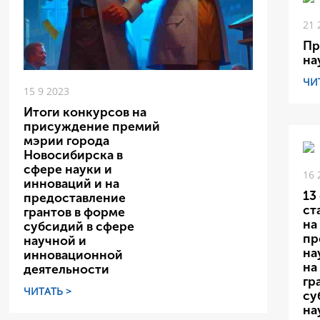
21 
Пр
на
ЧИ
15 9 2023
Итоги конкурсов на
присуждение премий
мэрии города
Новосибирска в
сфере науки и
16 
инноваций и на
13
предоставление
ст
грантов в форме
на
субсидий в сфере
пр
научной и
на
инновационной
на
деятельности
гр
ЧИТАТЬ >
су
на