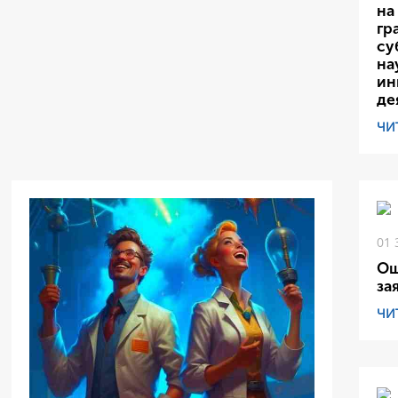
на
гр
су
на
ин
де
ЧИ
01 
Ош
за
ЧИ