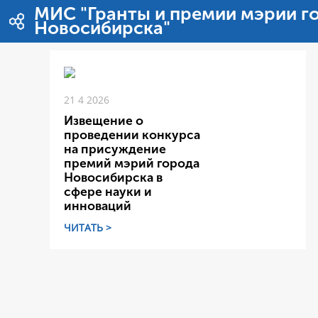
内容へスキップ
МИС "Гранты и премии мэрии г
Новосибирска"
21 4 2026
Извещение о
проведении конкурса
на присуждение
премий мэрий города
Новосибирска в
сфере науки и
инноваций
ЧИТАТЬ >