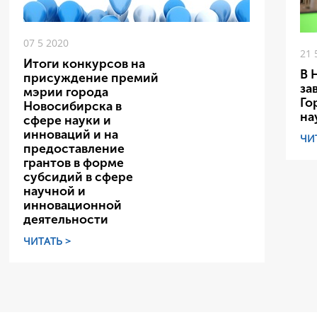
07 5 2020
21 
Итоги конкурсов на
В 
присуждение премий
за
мэрии города
Го
Новосибирска в
на
сфере науки и
инноваций и на
ЧИ
предоставление
грантов в форме
субсидий в сфере
научной и
инновационной
деятельности
ЧИТАТЬ >