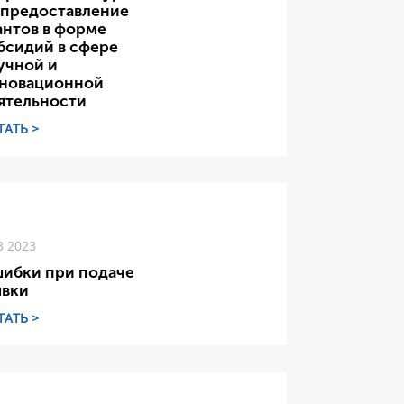
 предоставление
антов в форме
бсидий в сфере
учной и
новационной
ятельности
ТАТЬ >
3 2023
ибки при подаче
явки
ТАТЬ >