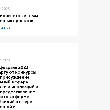
2 2023
иоритетные темы
учных проектов
ТАТЬ >
2 2023
 февраля 2023
артуют конкурсы
 присуждение
емий в сфере
уки и инноваций и
 предоставление
антов в форме
бсидий в сфере
учной и