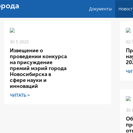
орода
Документы
Новост
30 5 2025
02 
Извещение о
Пр
проведении конкурса
на
на присуждение
20
премий мэрий города
ЧИ
Новосибирска в
сфере науки и
инноваций
ЧИТАТЬ >
30 
Об
пр
от