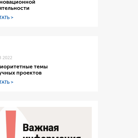
новационной
ятельности
ТАТЬ >
3 2022
иоритетные темы
учных проектов
ТАТЬ >