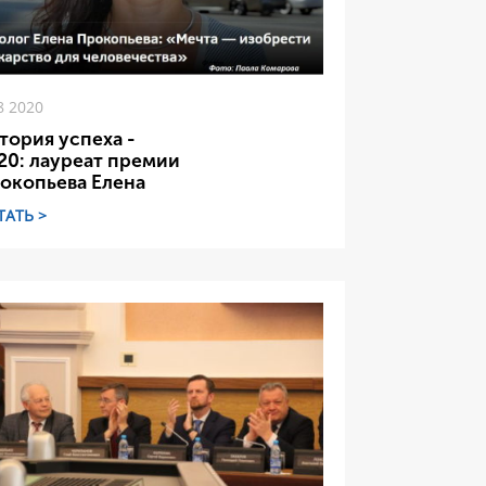
8 2020
тория успеха -
20: лауреат премии
окопьева Елена
ТАТЬ >