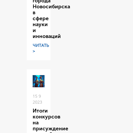
города
Новосибирска
в
сфере
науки
и
инноваций
ЧИТАТЬ
>
15 9
2023
Итоги
конкурсов
на
присуждение