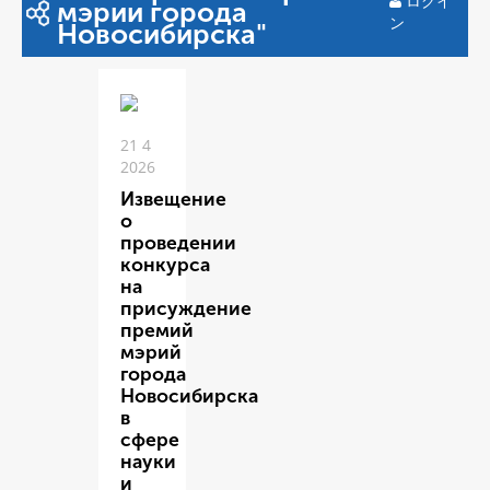
ログイ
мэрии города
ン
Новосибирска"
21 4
2026
Извещение
о
проведении
конкурса
на
присуждение
премий
мэрий
города
Новосибирска
в
сфере
науки
и