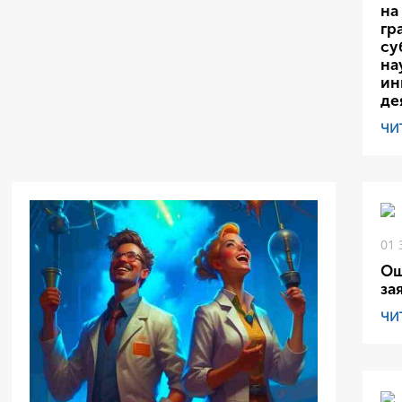
на
гр
су
на
ин
де
ЧИ
01 
Ош
за
ЧИ