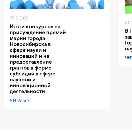
07 5 2020
21 
Итоги конкурсов на
В 
присуждение премий
за
мэрии города
Го
Новосибирска в
на
сфере науки и
инноваций и на
ЧИ
предоставление
грантов в форме
субсидий в сфере
научной и
инновационной
деятельности
ЧИТАТЬ >