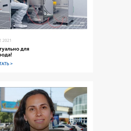
2 2021
туально для
рода!
ТАТЬ >