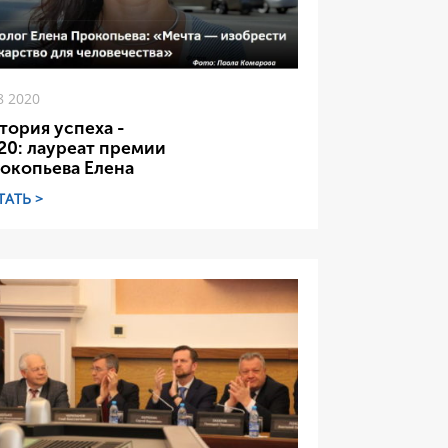
8 2020
тория успеха -
20: лауреат премии
окопьева Елена
ТАТЬ >