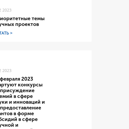
2 2023
иоритетные темы
учных проектов
ТАТЬ >
2 2023
 февраля 2023
артуют конкурсы
 присуждение
емий в сфере
уки и инноваций и
 предоставление
антов в форме
бсидий в сфере
учной и