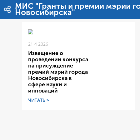
内容へスキップ
МИС "Гранты и премии мэрии г
Новосибирска"
21 4 2026
Извещение о
проведении конкурса
на присуждение
премий мэрий города
Новосибирска в
сфере науки и
инноваций
ЧИТАТЬ >