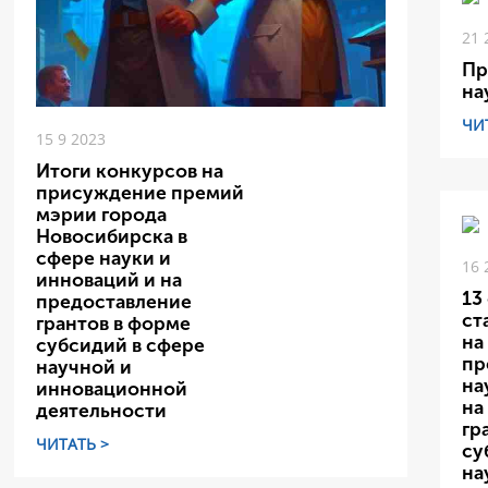
21 
Пр
на
ЧИ
15 9 2023
Итоги конкурсов на
присуждение премий
мэрии города
Новосибирска в
сфере науки и
16 
инноваций и на
13
предоставление
ст
грантов в форме
на
субсидий в сфере
пр
научной и
на
инновационной
на
деятельности
гр
ЧИТАТЬ >
су
на