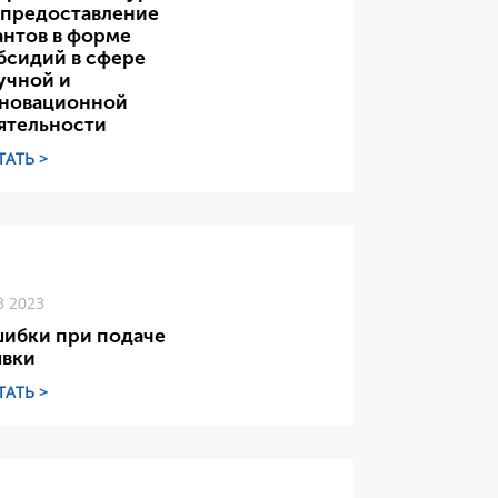
 предоставление
антов в форме
бсидий в сфере
учной и
новационной
ятельности
ТАТЬ >
3 2023
ибки при подаче
явки
ТАТЬ >