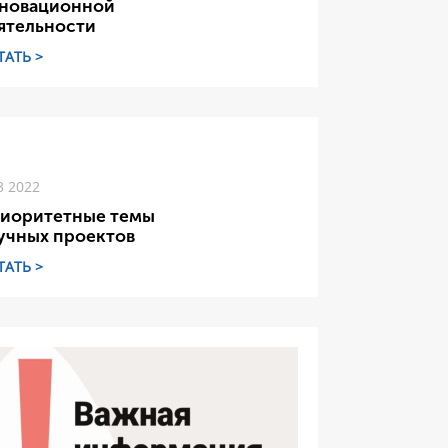
новационной
ятельности
ТАТЬ >
3 2022
иоритетные темы
учных проектов
ТАТЬ >