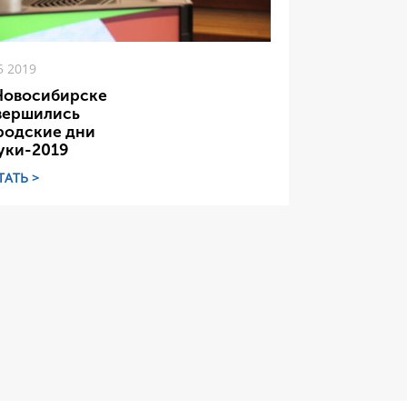
5 2019
Новосибирске
вершились
родские дни
уки-2019
ТАТЬ >