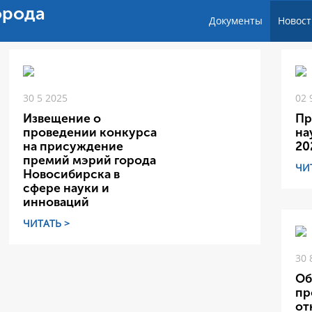
орода
Документы
Новост
30 5 2025
02 
Извещение о
Пр
проведении конкурса
на
на присуждение
20
премий мэрий города
ЧИ
Новосибирска в
сфере науки и
инноваций
ЧИТАТЬ >
30 
Об
пр
от