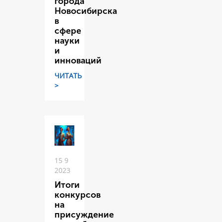
города
Новосибирска
в
сфере
науки
и
инноваций
ЧИТАТЬ
>
15 9
2023
Итоги
конкурсов
на
присуждение