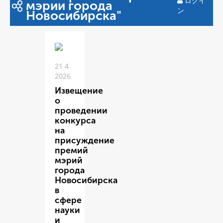
ログイ
мэрии города
ン
Новосибирска"
21 4
2026
Извещение
о
проведении
конкурса
на
присуждение
премий
мэрий
города
Новосибирска
в
сфере
науки
и