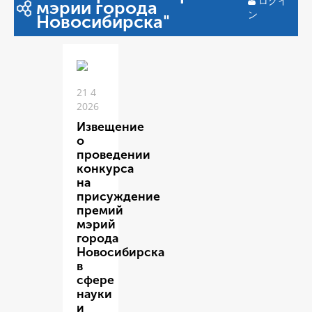
ログイ
мэрии города
ン
Новосибирска"
21 4
2026
Извещение
о
проведении
конкурса
на
присуждение
премий
мэрий
города
Новосибирска
в
сфере
науки
и