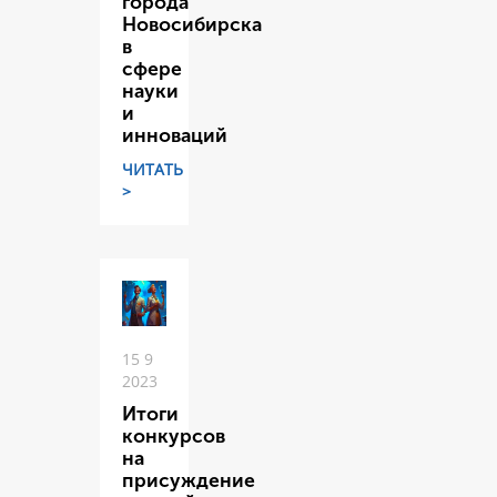
города
Новосибирска
в
сфере
науки
и
инноваций
ЧИТАТЬ
>
15 9
2023
Итоги
конкурсов
на
присуждение