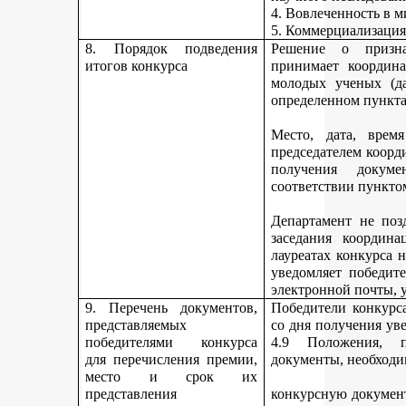
4. Вовлеченность в м
5. Коммерциализация
8. Порядок подведения
Решение о призна
итогов конкурса
принимает координа
молодых ученых (да
определенном пункта
Место, дата, время
председателем коорд
получения докуме
соответствии пункто
Департамент не поз
заседания координ
лауреатах конкурса 
уведомляет победите
электронной почты, у
9. Перечень документов,
Победители конкурса
представляемых
со дня получения ув
победителями конкурса
4.9 Положения, п
для перечисления премии,
документы, необходи
место и срок их
представления
конкурсную документ