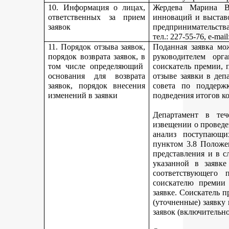
10. Информация о лицах,
Жердева Марина Ва
ответственных за прием
инноваций и выстав
заявок
предпринимательства
тел
.: 227-55-76, e-ma
11. Порядок отзыва заявок,
Поданная заявка мо
порядок возврата заявок, в
руководителем орг
том числе определяющий
соискатель премии, 
основания для возврата
отзыве заявки в деп
заявок, порядок внесения
совета по поддерж
изменений в заявки
подведения итогов к
Департамент в теч
извещении о проведе
анализ поступающи
пунктом 3.8 Положе
представления и в с
указанной в заявке
соответствующего 
соискателю премии 
заявке. Соискатель 
(уточненные) заявку
заявок (включительно