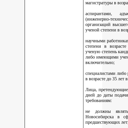
магистратуры в возра
аспирантами, адъ
(инженерно-техни
организаций высшег
ученой степени в воз
научными работникам
степени в возраст
ученую степень канди
либо имеющими учену
включительно;
специалистами либо
в возрасте до 35 лет
Лица, претендующие 
дней до даты подач
требованиям:
не должны являть
Новосибирска в с
предшествующих лет