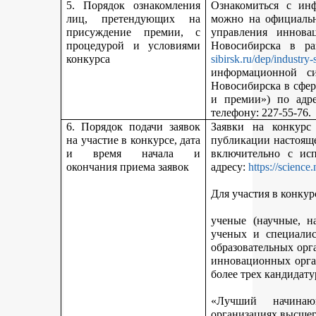
5. Порядок ознакомления
Ознакомиться с ин
лиц, претендующих на
можно на официальн
присуждение премии, с
управления иннова
процедурой и условиями
Новосибирска в р
конкурса
sibirsk.ru/dep/industry-
информационной с
Новосибирска в сфер
и премии») по адр
телефону: 227-55-76.
6. Порядок подачи заявок
Заявки на конкурс
на участие в конкурсе, дата
публикации настояще
и время начала и
включительно с ис
окончания приема заявок
адресу:
https://science
Для участия в конкур
ученые (научные, н
ученых и специалис
образовательных орг
инновационных орга
более трех кандидату
«Лучший начинаю
организациях высшег