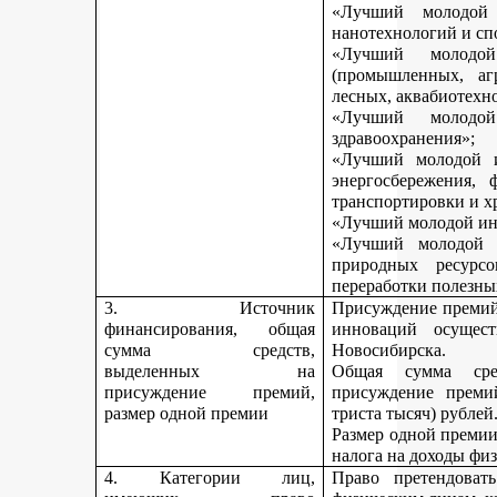
«Лучший молодой 
нанотехнологий и сп
«Лучший молодо
(промышленных, агр
лесных, аквабиотехн
«Лучший молод
здравоохранения»;
«Лучший молодой и
энергосбережения, 
транспортировки и х
«Лучший молодой инн
«Лучший молодой 
природных ресурс
переработки полезны
3. Источник
Присуждение премий 
финансирования, общая
инноваций осущест
сумма средств,
Новосибирска.
выделенных на
Общая сумма сре
присуждение премий,
присуждение премий
размер одной премии
триста тысяч) рублей
Размер одной премии
налога на доходы физ
4. Категории лиц,
Право претендоват