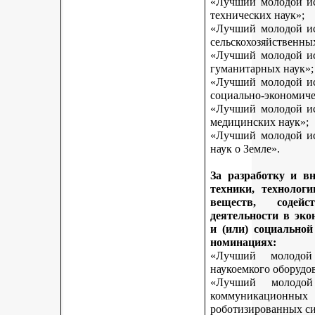
«Лучший молодой исс
технических наук»;
«Лучший молодой исс
сельскохозяйственны
«Лучший молодой исс
гуманитарных наук»;
«Лучший молодой исс
социально-экономиче
«Лучший молодой исс
медицинских наук»;
«Лучший молодой исс
наук о Земле».
За разработку и в
техники, технологи
веществ, содей
деятельности в эк
и (или) социально
номинациях:
«Лучший молодой
наукоемкого оборудо
«Лучший молодой
коммуникационных 
роботизированных си