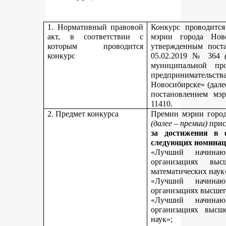
1. Нормативный правовой
Конкурс проводитс
акт, в соответствии с
мэрии города Нов
которым проводится
утвержденным пост
конкурс
05.02.2019 № 364
муниципальной пр
предпринимательст
Новосибирске» (дале
постановлением мэ
11410.
2. Предмет конкурса
Премии мэрии город
(далее – премии)
прис
за достижения в 
следующих номинац
«Лучший начинаю
организациях вы
математических наук
«Лучший начинаю
организациях высшег
«Лучший начинаю
организациях высш
наук»;