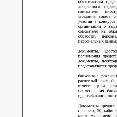
обязательным предс
заверенного перев
соискателя – иност
заседания совета 
участия в конкурсе
организации о выдв
соискателя на обр
обработку персон
персональных данных
документы, удост
полномочия предста
документы, необход
представляются пред
банковские реквизи
расчетный счет (с
отчества (при нали
наименования банка
идентификационного 
Документы предостав
проспект, 50, кабине
местному времени в 