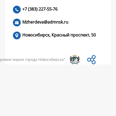
+7 (383) 227-55-76
ЧИТАТЬ >
Mzherdeva@admnsk.ru
Новосибирск, Красный проспект, 50
КУМЕНТЫ
НОВОСТИ
ЧАСТЫЕ ВОПРОСЫ
КОНТАКТЫ
премии мэрии города Новосибирска"