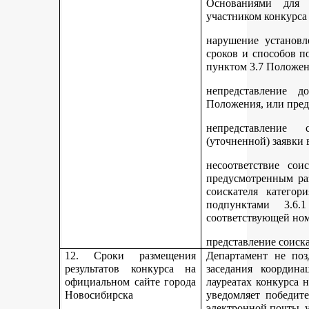
Основаниями для 
участником конкурса
нарушение установл
сроков и способов п
пунктом 3.7 Положен
непредставление д
Положения, или пред
непредставление 
(уточненной) заявки 
несоответствие сои
предусмотренным раз
соискателя категор
подпунктами 3.6.1
соответствующей но
представление соиск
12. Сроки размещения
Департамент не поз
результатов конкурса на
заседания координ
официальном сайте города
лауреатах конкурса 
Новосибирска
уведомляет победите
электронной почты, у