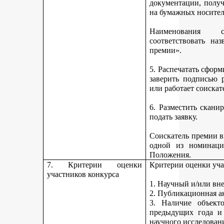
документации, получ
на бумажных носител
Наименования 
соответствовать н
премии».
5. Распечатать сфор
заверить подписью р
или работает соискат
6. Разместить скан
подать заявку.
Соискатель премии вп
одной из номинаци
Положения.
7. Критерии оценки
Критерии оценки уча
участников конкурса
1. Научный и/или вн
2. Публикационная а
3. Наличие объекто
предыдущих года и
научного исследован