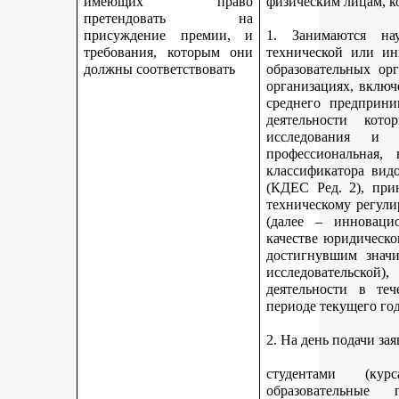
имеющих право
физическим лицам, к
претендовать на
присуждение премии, и
1. Занимаются науч
требования, которым они
технической или ин
должны соответствовать
образовательных ор
организациях, включ
среднего предприни
деятельности кот
исследования и 
профессиональная,
классификатора вид
(КДЕС Ред. 2), при
техническому регули
(далее – инновацио
качестве юридическо
достигнувшим значи
исследовательской
деятельности в те
периоде текущего год
2. На день подачи за
студентами (ку
образовательные 