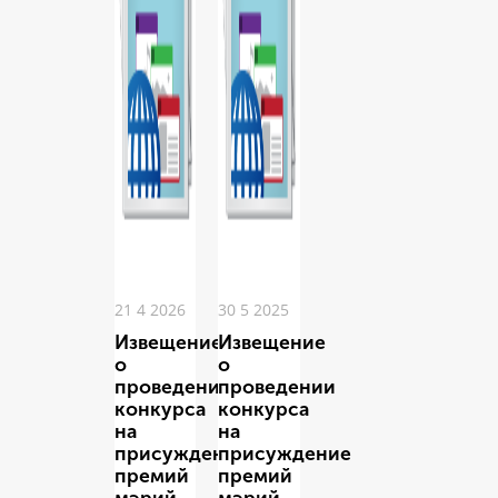
21 4 2026
30 5 2025
Извещение
Извещение
о
о
проведении
проведении
конкурса
конкурса
на
на
присуждение
присуждение
премий
премий