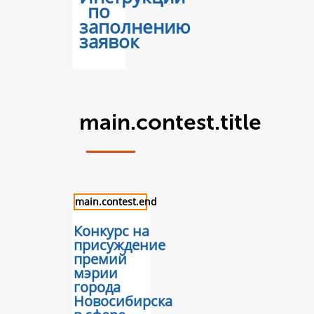
по
заполнению
заявок
main.contest.title
main.contest.end
Конкурс на
присуждение
премий
мэрии
города
Новосибирска