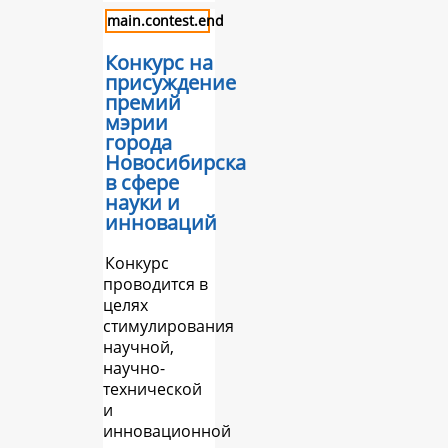
main.contest.end
Конкурс на
присуждение
премий
мэрии
города
Новосибирска
в сфере
науки и
инноваций
Конкурс
проводится в
целях
стимулирования
научной,
научно-
технической
и
инновационной