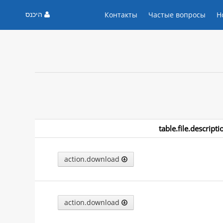
היכנס
Контакты
Частые вопросы
Н
table.file.descripti
action.download
action.download