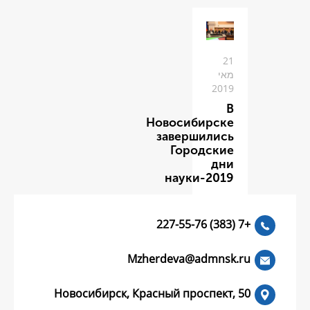
Новоси
заве
Го
нау
Mzherdeva
Новосибирск, Красный пр