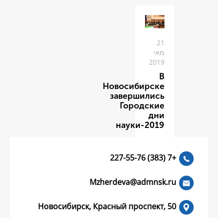
Новоси
заве
Го
нау
Mzherdeva
Новосибирск, Красный пр