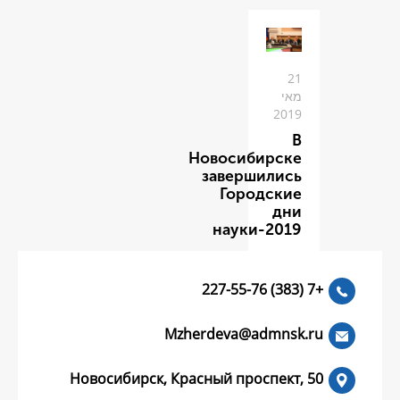
Новоси
заве
Го
нау
Mzherdeva
Новосибирск, Красный пр