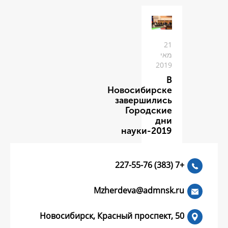
Новоси
заве
Го
нау
Mzherdeva
Новосибирск, Красный пр