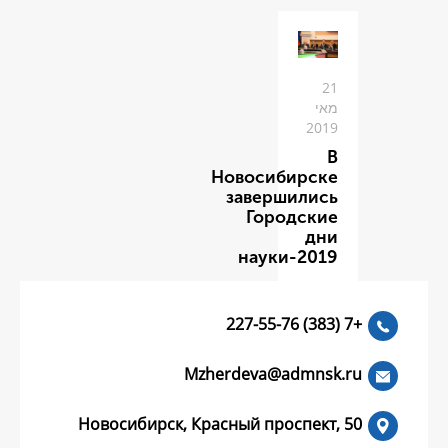
Новоси
заве
Го
нау
Mzherdeva
Новосибирск, Красный пр