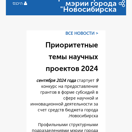
мэр
היכנס
Ново
Приорите
темы на
проектов
ст
конкурс на предос
грантов в форме су
сфере н
инновационной деятель
счет средств бюджет
Новос
Профильными струк
подразделениями мэри