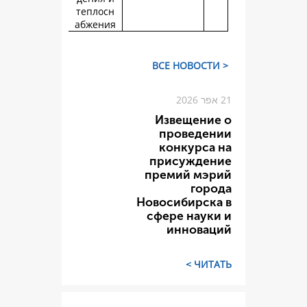
теплосн
абжения
Изве
пров
конк
прису
премий
Новосиб
сфере 
инн