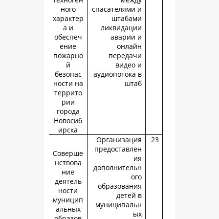
ного
спасателями
характер
штаба
а и
ликвидац
обеспеч
аварии
ение
онла
пожарно
переда
й
видео
безопас
аудиопотока
ности на
шт
террито
рии
города
Новосиб
ирска
Организац
предоставл
Соверше
нствова
дополнител
ние
о
деятель
образован
ности
детей
муницип
муниципал
альных
образов