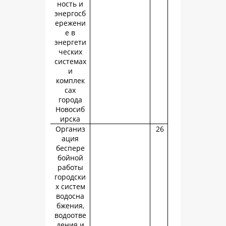
ность и
энергосб
ережени
е в
энергети
ческих
системах
и
комплек
сах
города
Новосиб
ирска
Организ
ация
беспере
бойной
работы
городски
х систем
водосна
бжения,
водоотве
дения и