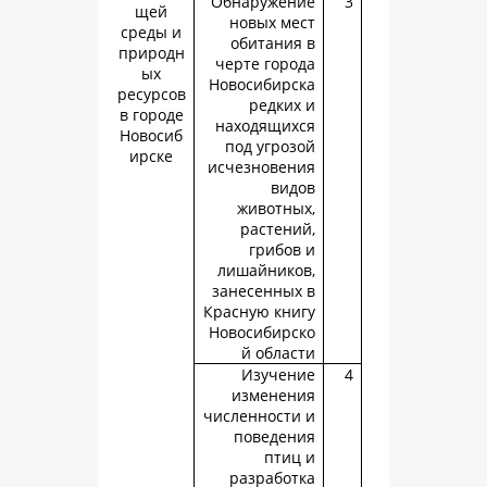
Обнаружен
щей
новых ме
среды и
обитания
природн
черте горо
ых
Новосибирс
ресурсов
редких
в городе
находящих
Новосиб
под угроз
ирске
исчезновен
вид
животны
растени
грибов
лишайнико
занесенных
Красную кни
Новосибирс
й облас
Изучен
изменен
численности
поведен
птиц
разработ