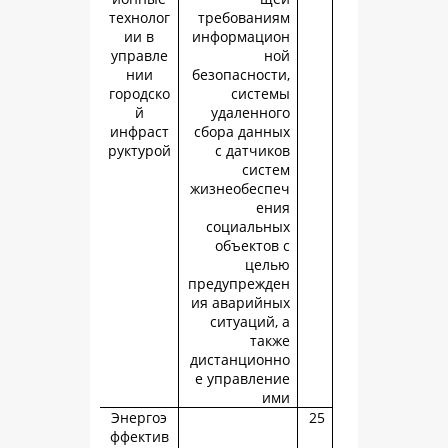
технолог
требовани
ии в
информаци
управле
н
нии
безопасност
городско
систе
й
удаленно
инфраст
сбора данн
руктурой
с датчик
сист
жизнеобесп
ен
социальн
объектов
цел
предупрежд
ия аварийн
ситуаций,
так
дистанцион
е управлен
и
Энергоэ
ффектив