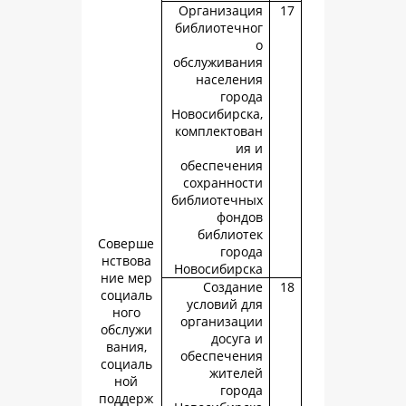
Организац
библиотечн
обслуживан
населен
горо
Новосибирск
комплектов
ия
обеспечен
сохраннос
библиотечн
фонд
библиот
Соверше
горо
нствова
Новосибирс
ние мер
Создан
социаль
условий д
ного
организац
обслужи
досуга
вания,
обеспечен
социаль
жител
ной
горо
поддерж