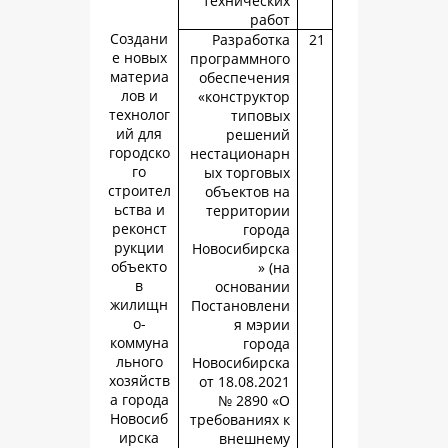
техническ
раб
Создани
Разработ
е новых
программно
материа
обеспечен
лов и
«конструкт
технолог
типов
ий для
решен
городско
нестациона
го
ых торгов
строител
объектов 
ьства и
территор
реконст
горо
рукции
Новосибирс
объекто
» 
в
основан
жилищн
Постановле
о-
я мэр
коммуна
горо
льного
Новосибирс
хозяйств
от 18.08.20
а города
№ 2890 
Новосиб
требованиях
ирска
внешне