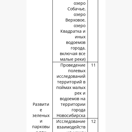
озе
Собачь
озе
Верхово
озе
Квадратка
ин
водоем
город
включая в
малые рек
Проведен
полев
исследован
территорий
поймах мал
рек
водоемов 
Развити
территор
е
горо
зеленых
Новосибирс
и
Исследован
парковы
взаимодейс