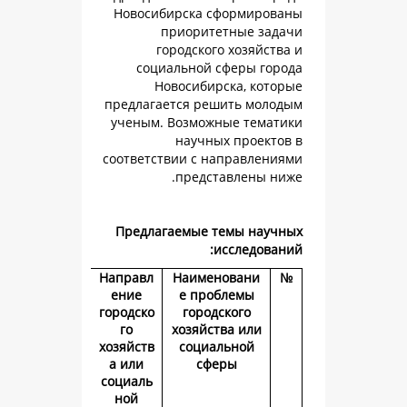
Новосибирска сформ
приоритетные
городского хоз
социальной сфер
Новосибирска,
предлагается решить
ученым. Возможные 
научных пр
соответствии с напра
представле
Предлагаемые темы 
иссле
Направл
Наименова
ение
е проблем
городско
городского
го
хозяйства и
хозяйств
социально
а или
сферы
социаль
ной