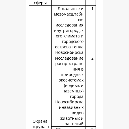
сферы
Локальные
мезомасшта
исследован
внутригород
ого климата
городско
острова теп
Новосибирс
Исследован
распростра
ния
природн
экосистем
(водных
наземны
горо
Новосибирс
инвазивн
вид
животных
Охрана
растен
окружаю