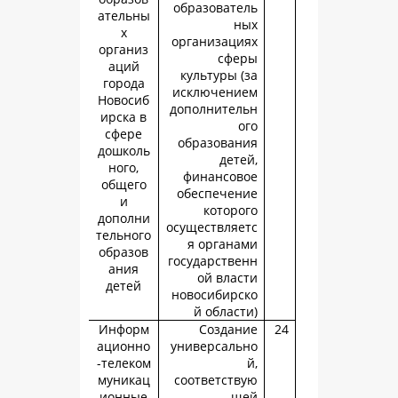
образовате
ательны
н
х
организаци
организ
сфе
аций
культуры (
города
исключени
Новосиб
дополнител
ирска в
о
сфере
образован
дошколь
дете
ного,
финансов
общего
обеспечен
и
которо
дополни
осуществляе
тельного
я органа
образов
государстве
ания
ой влас
детей
новосибирс
й област
Информ
Создан
ационно
универсаль
-телеком
муникац
соответств
ионные
щ