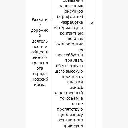
смыван
нанесенн
рисунк
(«граффити
Развити
Разработ
е
материала д
дорожно
контактн
й
встав
деятель
токоприемн
ности и
обществ
троллейбуса
енного
трамва
транспо
обеспечив
рта
щего высок
города
прочнос
Новосиб
(низк
ирска
изно
качественн
токосъем,
так
препятств
щего изно
контактно
провода