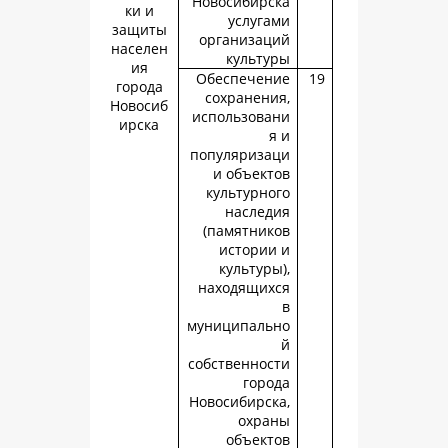
Новосибирс
ки и
услуга
защиты
организац
населен
культу
ия
Обеспечен
города
сохранени
Новосиб
использова
ирска
я
популяриза
и объект
культурно
наслед
(памятник
истории
культуры
находящих
муниципаль
собственнос
горо
Новосибирск
охра
объект