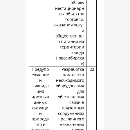
обли
нестациона
ых объект
торговл
оказания усл
общественн
о питания 
территор
горо
Новосибирс
Предупр
Разработ
еждение
комплек
и
необходимо
ликвида
оборудован
ция
д
чрезвыч
обеспечен
айных
связи
ситуаци
подземн
й
сооружени
природн
различно
ого и
назначен
техноген
меж