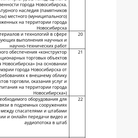
енности города Новосибирска,
ьтурного наследия (памятников
ры) местного (муниципального)
оженных на территории города
Новосибирска
териалов и технологий в сфере
20
ебующих выполнения научных и
научно-технических работ
ого обеспечения «конструктор
21
ационарных торговых объектов
а Новосибирска» (на основании
мэрии города Новосибирска от
требованиях к внешнему облику
ов торговли, оказания услуг и
питания на территории города
Новосибирска»)
необходимого оборудования для
22
вязи в подземных сооружениях
 между спасателями и штабами
ии и онлайн передачи видео и
аудиопотока в штаб