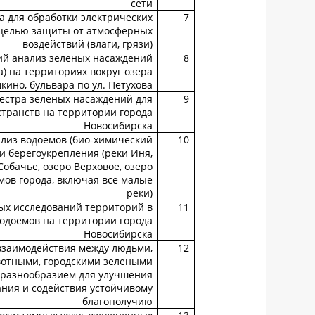
сети
а для обработки электрических
7
 целью защиты от атмосферных
воздействий (влаги, грязи)
ий анализ зеленых насаждений
8
) на территориях вокруг озера
ино, бульвара по ул. Петухова
естра зеленых насаждений для
9
транств на территории города
Новосибирска
лиз водоемов (био-химический
10
 и берегоукрепления (реки Иня,
обачье, озеро Верховое, озеро
мов города, включая все малые
реки)
ых исследований территорий в
11
водоемов на территории города
Новосибирска
взаимодействия между людьми,
12
отными, городскими зелеными
разнообразием для улучшения
ания и содействия устойчивому
благополучию