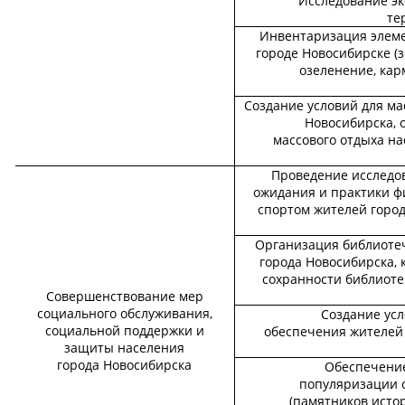
Исследование эк
те
Инвентаризация элеме
городе Новосибирске (
озеленение, кар
Создание условий для ма
Новосибирска, 
массового отдыха н
Проведение исследо
ожидания и практики ф
спортом жителей город
Организация библиоте
города Новосибирска,
сохранности библиоте
Совершенствование мер
социального обслуживания,
Создание усл
социальной поддержки и
обеспечения жителей 
защиты населения
города Новосибирска
Обеспечение
популяризации о
(памятников истор