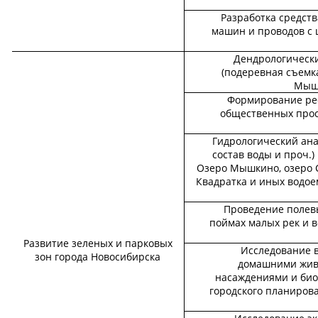
Разработка средств
машин и проводов с
Дендрологическ
(подеревная съемка
Мышк
Формирование ре
общественных прос
Гидрологический ана
состав воды и проч.)
Озеро Мышкино, озеро С
Квадратка и иных водое
Проведение полев
поймах малых рек и 
Развитие зеленых и парковых
Исследование 
зон города Новосибирска
домашними жив
насаждениями и био
городского планиров