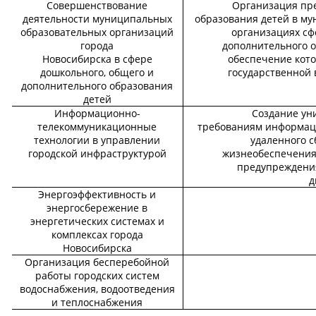
Совершенствование
Организация пр
деятельности муниципальных
образования детей в м
образовательных организаций
организациях сф
города
дополнительного о
Новосибирска в сфере
обеспечение кото
дошкольного, общего и
государственной 
дополнительного образования
детей
Информационно-
Создание ун
телекоммуникационные
требованиям информац
технологии в управлении
удаленного с
городской инфраструктурой
жизнеобеспечения
предупреждения
д
Энергоэффективность и
энергосбережение в
энергетических системах и
комплексах города
Новосибирска
Организация бесперебойной
работы городских систем
водоснабжения, водоотведения
и теплоснабжения