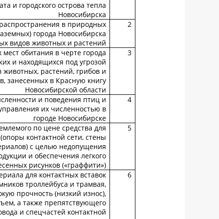
ата и городского острова тепла
Новосибирска
распространения в природных
2
наземных) города Новосибирска
ых видов животных и растений
мест обитания в черте города
3
ких и находящихся под угрозой
 животных, растений, грибов и
, занесенных в Красную книгу
Новосибирской области
сленности и поведения птиц и
4
 управления их численностью в
городе Новосибирске
емлемого по цене средства для
5
(опоры контактной сети, стены
ериалов) с целью недопущения
одукции и обеспечения легкого
сенных рисунков («граффити»)
ериала для контактных вставок
6
мников троллейбуса и трамвая,
ую прочность (низкий износ),
ъем, а также препятствующего
овода и спецчастей контактной