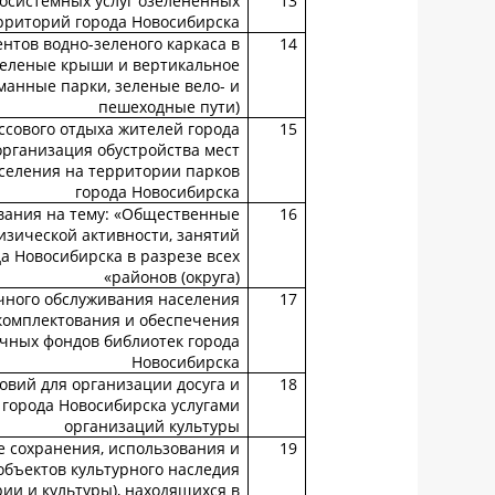
осистемных услуг озелененных
13
рриторий города Новосибирска
нтов водно-зеленого каркаса в
14
зеленые крыши и вертикальное
манные парки, зеленые вело- и
пешеходные пути)
ссового отдыха жителей города
15
организация обустройства мест
аселения на территории парков
города Новосибирска
вания на тему: «Общественные
16
изической активности, занятий
а Новосибирска в разрезе всех
районов (округа)»
чного обслуживания населения
17
 комплектования и обеспечения
чных фондов библиотек города
Новосибирска
овий для организации досуга и
18
города Новосибирска услугами
организаций культуры
 сохранения, использования и
19
бъектов культурного наследия
ии и культуры), находящихся в