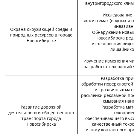
внутригородского клим
Исследование 
экосистемах (водных и 
инвазивн
Охрана окружающей среды и
Обнаружение новых 
природных ресурсов в городе
Новосибирска ред
Новосибирске
исчезновения видов
лишайников
Изучение изменения чи
разработка технологий
Разработка при
обработки поверхностей 
из различных мат
расклейки рекламной пр
смывания нане
Развитие дорожной
Разработка мат
деятельности и общественного
токоприе
транспорта города
обеспечивающего высок
Новосибирска
качественный токос
износу контактного пр