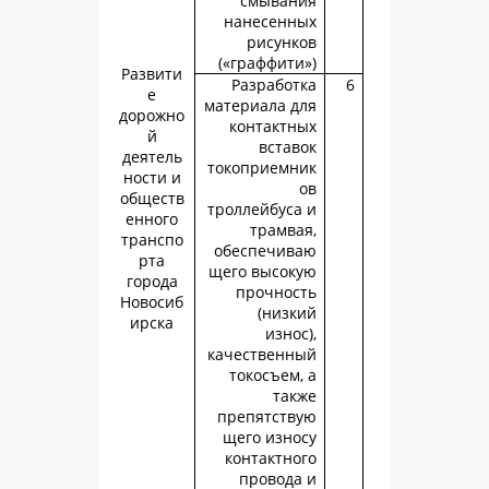
смыван
нанесенн
рисунк
(«граффити
Развити
Разработ
е
материала д
дорожно
контактн
й
встав
деятель
токоприемн
ности и
обществ
троллейбуса
енного
трамва
транспо
обеспечив
рта
щего высок
города
прочнос
Новосиб
(низк
ирска
изно
качественн
токосъем,
так
препятств
щего изно
контактно
провода