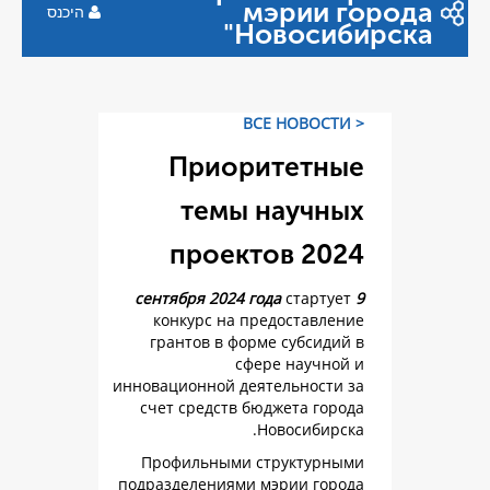
мэр
היכנס
Ново
Приорите
темы на
проектов
ст
конкурс на предос
грантов в форме су
сфере н
инновационной деятель
счет средств бюджет
Новос
Профильными струк
подразделениями мэри