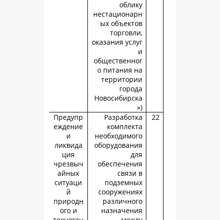
обли
нестациона
ых объект
торговл
оказания усл
общественн
о питания 
территор
горо
Новосибирс
Предупр
Разработ
еждение
комплек
и
необходимо
ликвида
оборудован
ция
д
чрезвыч
обеспечен
айных
связи
ситуаци
подземн
й
сооружени
природн
различно
ого и
назначен
техноген
меж