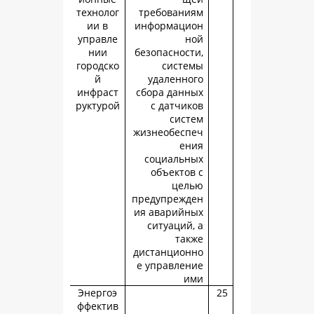
технолог
требовани
ии в
информаци
управле
н
нии
безопасност
городско
систе
й
удаленно
инфраст
сбора данн
руктурой
с датчик
сист
жизнеобесп
ен
социальн
объектов
цел
предупрежд
ия аварийн
ситуаций,
так
дистанцион
е управлен
и
Энергоэ
ффектив