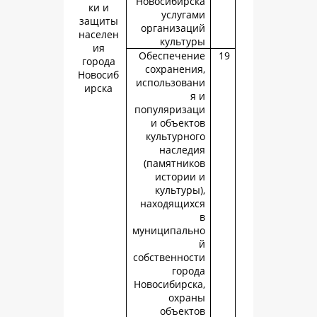
Новосибирс
ки и
услуга
защиты
организац
населен
культу
ия
Обеспечен
города
сохранени
Новосиб
использова
ирска
я
популяриза
и объект
культурно
наслед
(памятник
истории
культуры
находящих
муниципаль
собственнос
горо
Новосибирск
охра
объект