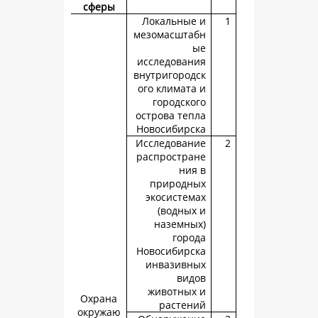
сферы
Локальные
мезомасшта
исследован
внутригород
ого климата
городско
острова теп
Новосибирс
Исследован
распростра
ния
природн
экосистем
(водных
наземны
горо
Новосибирс
инвазивн
вид
животных
Охрана
растен
окружаю