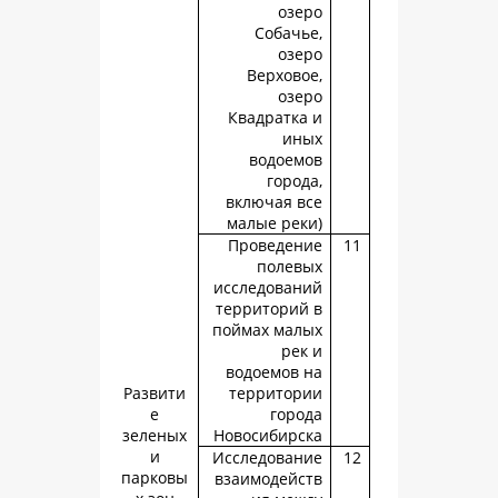
озе
Собачь
озе
Верхово
озе
Квадратка
ин
водоем
город
включая в
малые рек
Проведен
полев
исследован
территорий
поймах мал
рек
водоемов 
Развити
территор
е
горо
зеленых
Новосибирс
и
Исследован
парковы
взаимодейс