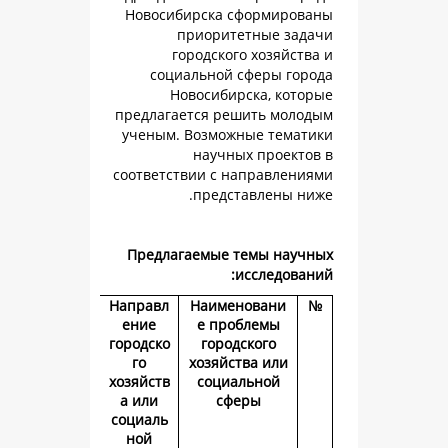
Новосибирска сформ
приоритетные
городского хоз
социальной сфер
Новосибирска,
предлагается решить
ученым. Возможные 
научных пр
соответствии с напра
представле
Предлагаемые темы 
иссле
Направл
Наименова
ение
е проблем
городско
городского
го
хозяйства и
хозяйств
социально
а или
сферы
социаль
ной