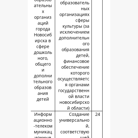
образовате
ательны
н
х
организаци
организ
сфе
аций
культуры (
города
исключени
Новосиб
дополнител
ирска в
о
сфере
образован
дошколь
дете
ного,
финансов
общего
обеспечен
и
которо
дополни
осуществляе
тельного
я органа
образов
государстве
ания
ой влас
детей
новосибирс
й област
Информ
Создан
ационно
универсаль
-телеком
муникац
соответств
ионные
щ