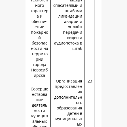
ного
спасателями
характер
штаба
а и
ликвидац
обеспеч
аварии
ение
онла
пожарно
переда
й
видео
безопас
аудиопотока
ности на
шт
террито
рии
города
Новосиб
ирска
Организац
предоставл
Соверше
нствова
дополнител
ние
о
деятель
образован
ности
детей
муницип
муниципал
альных
образов