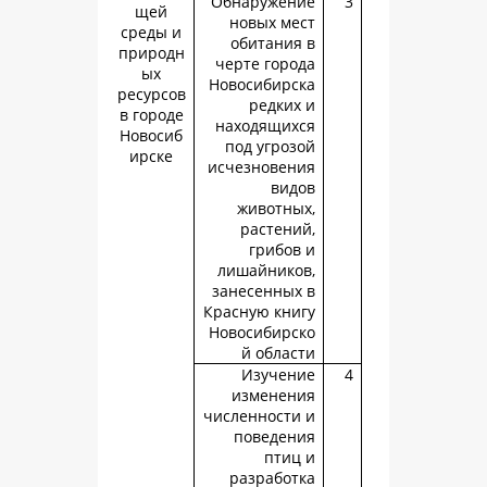
Обнаружен
щей
новых ме
среды и
обитания
природн
черте горо
ых
Новосибирс
ресурсов
редких
в городе
находящих
Новосиб
под угроз
ирске
исчезновен
вид
животны
растени
грибов
лишайнико
занесенных
Красную кни
Новосибирс
й облас
Изучен
изменен
численности
поведен
птиц
разработ