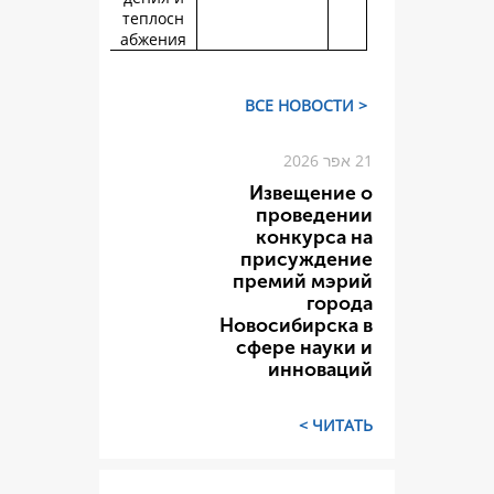
теплосн
абжения
Изве
пров
конк
прису
премий
Новосиб
сфере 
инн