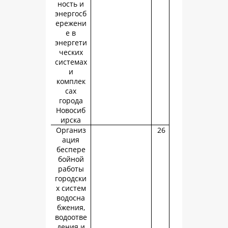
ность и
энергосб
ережени
е в
энергети
ческих
системах
и
комплек
сах
города
Новосиб
ирска
Организ
ация
беспере
бойной
работы
городски
х систем
водосна
бжения,
водоотве
дения и