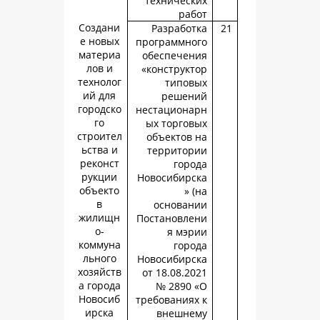
техническ
раб
Создани
Разработ
е новых
программно
материа
обеспечен
лов и
«конструкт
технолог
типов
ий для
решен
городско
нестациона
го
ых торгов
строител
объектов 
ьства и
территор
реконст
горо
рукции
Новосибирс
объекто
» 
в
основан
жилищн
Постановле
о-
я мэр
коммуна
горо
льного
Новосибирс
хозяйств
от 18.08.20
а города
№ 2890 
Новосиб
требованиях
ирска
внешне