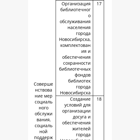
Организац
библиотечн
обслуживан
населен
горо
Новосибирск
комплектов
ия
обеспечен
сохраннос
библиотечн
фонд
библиот
Соверше
горо
нствова
Новосибирс
ние мер
Создан
социаль
условий д
ного
организац
обслужи
досуга
вания,
обеспечен
социаль
жител
ной
горо
поддерж