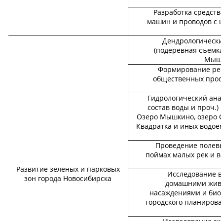
Разработка средств
машин и проводов с
Дендрологическ
(подеревная съемка
Мышк
Формирование ре
общественных прос
Гидрологический ана
состав воды и проч.)
Озеро Мышкино, озеро С
Квадратка и иных водое
Проведение полев
поймах малых рек и 
Развитие зеленых и парковых
Исследование 
зон города Новосибирска
домашними жив
насаждениями и био
городского планиров