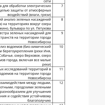
сети
а для обработки электрических
7
 целью защиты от атмосферных
воздействий (влаги, грязи)
ий анализ зеленых насаждений
8
) на территориях вокруг озера
ино, бульвара по ул. Петухова
естра зеленых насаждений для
9
транств на территории города
Новосибирска
лиз водоемов (био-химический
10
 и берегоукрепления (реки Иня,
обачье, озеро Верховое, озеро
мов города, включая все малые
реки)
ых исследований территорий в
11
водоемов на территории города
Новосибирска
взаимодействия между людьми,
12
отными, городскими зелеными
разнообразием для улучшения
ания и содействия устойчивому
благополучию