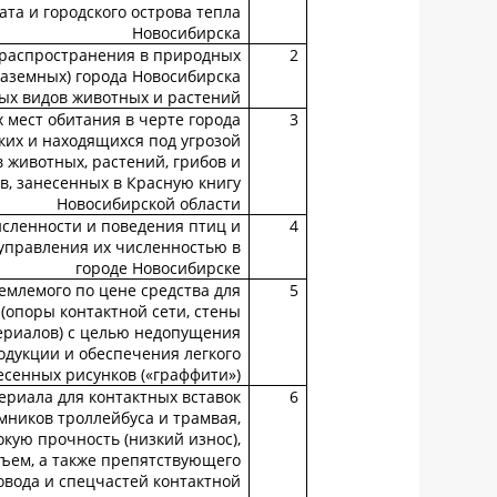
ата и городского острова тепла
Новосибирска
распространения в природных
2
наземных) города Новосибирска
ых видов животных и растений
мест обитания в черте города
3
ких и находящихся под угрозой
 животных, растений, грибов и
, занесенных в Красную книгу
Новосибирской области
сленности и поведения птиц и
4
 управления их численностью в
городе Новосибирске
емлемого по цене средства для
5
(опоры контактной сети, стены
ериалов) с целью недопущения
одукции и обеспечения легкого
сенных рисунков («граффити»)
ериала для контактных вставок
6
мников троллейбуса и трамвая,
ую прочность (низкий износ),
ъем, а также препятствующего
овода и спецчастей контактной