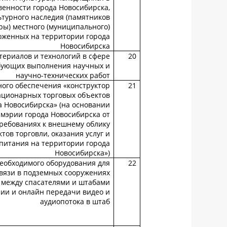
енности города Новосибирска,
ьтурного наследия (памятников
ры) местного (муниципального)
оженных на территории города
Новосибирска
териалов и технологий в сфере
20
ебующих выполнения научных и
научно-технических работ
ого обеспечения «конструктор
21
ационарных торговых объектов
а Новосибирска» (на основании
мэрии города Новосибирска от
требованиях к внешнему облику
ов торговли, оказания услуг и
питания на территории города
Новосибирска»)
необходимого оборудования для
22
вязи в подземных сооружениях
 между спасателями и штабами
ии и онлайн передачи видео и
аудиопотока в штаб