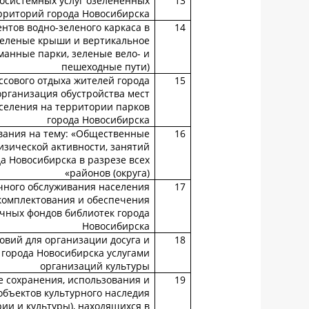
осистемных услуг озелененных
13
рриторий города Новосибирска
нтов водно-зеленого каркаса в
14
зеленые крыши и вертикальное
манные парки, зеленые вело- и
пешеходные пути)
ссового отдыха жителей города
15
организация обустройства мест
аселения на территории парков
города Новосибирска
вания на тему: «Общественные
16
изической активности, занятий
а Новосибирска в разрезе всех
районов (округа)»
чного обслуживания населения
17
 комплектования и обеспечения
чных фондов библиотек города
Новосибирска
овий для организации досуга и
18
города Новосибирска услугами
организаций культуры
 сохранения, использования и
19
бъектов культурного наследия
ии и культуры), находящихся в