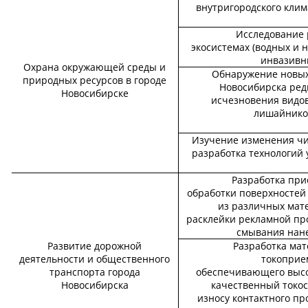
внутригородского клим
Исследование 
экосистемах (водных и 
инвазивн
Охрана окружающей среды и
Обнаружение новых 
природных ресурсов в городе
Новосибирска ред
Новосибирске
исчезновения видов
лишайников
Изучение изменения чи
разработка технологий
Разработка при
обработки поверхностей 
из различных мат
расклейки рекламной пр
смывания нане
Развитие дорожной
Разработка мат
деятельности и общественного
токоприе
транспорта города
обеспечивающего высок
Новосибирска
качественный токос
износу контактного пр