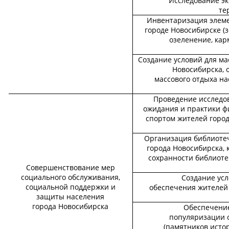
Исследование эк
те
Инвентаризация элеме
городе Новосибирске (
озеленение, кар
Создание условий для ма
Новосибирска, 
массового отдыха н
Проведение исследо
ожидания и практики ф
спортом жителей город
Организация библиоте
города Новосибирска,
сохранности библиоте
Совершенствование мер
социального обслуживания,
Создание усл
социальной поддержки и
обеспечения жителей 
защиты населения
города Новосибирска
Обеспечение
популяризации о
(памятников истор