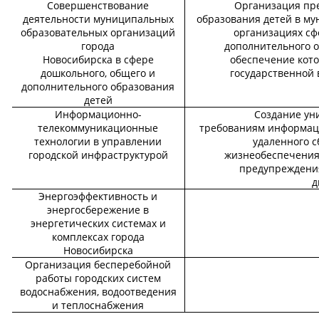
Совершенствование
Организация пр
деятельности муниципальных
образования детей в м
образовательных организаций
организациях сф
города
дополнительного о
Новосибирска в сфере
обеспечение кото
дошкольного, общего и
государственной 
дополнительного образования
детей
Информационно-
Создание ун
телекоммуникационные
требованиям информац
технологии в управлении
удаленного с
городской инфраструктурой
жизнеобеспечения
предупреждения
д
Энергоэффективность и
энергосбережение в
энергетических системах и
комплексах города
Новосибирска
Организация бесперебойной
работы городских систем
водоснабжения, водоотведения
и теплоснабжения