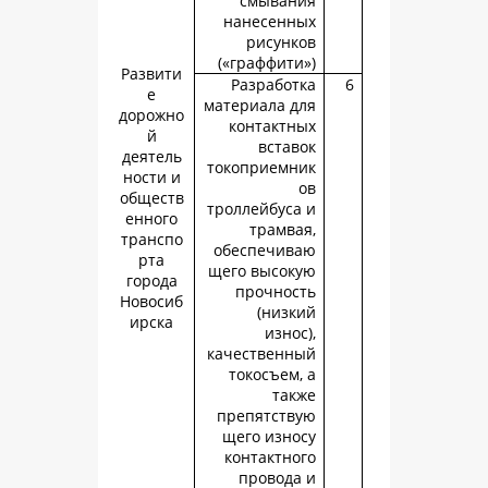
смыван
нанесенн
рисунк
(«граффити
Развити
Разработ
е
материала д
дорожно
контактн
й
встав
деятель
токоприемн
ности и
обществ
троллейбуса
енного
трамва
транспо
обеспечив
рта
щего высок
города
прочнос
Новосиб
(низк
ирска
изно
качественн
токосъем,
так
препятств
щего изно
контактно
провода