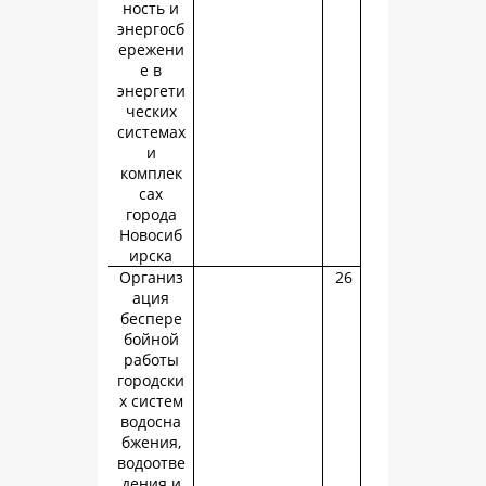
ность и
энергосб
ережени
е в
энергети
ческих
системах
и
комплек
сах
города
Новосиб
ирска
Организ
ация
беспере
бойной
работы
городски
х систем
водосна
бжения,
водоотве
дения и