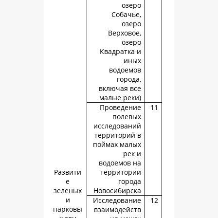
озе
Собачь
озе
Верхово
озе
Квадратка
ин
водоем
город
включая в
малые рек
Проведен
полев
исследован
территорий
поймах мал
рек
водоемов 
Развити
территор
е
горо
зеленых
Новосибирс
и
Исследован
парковы
взаимодейс