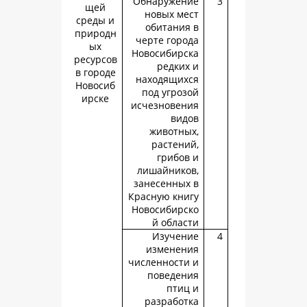
Обнаружен
щей
новых ме
среды и
обитания
природн
черте горо
ых
Новосибирс
ресурсов
редких
в городе
находящих
Новосиб
под угроз
ирске
исчезновен
вид
животны
растени
грибов
лишайнико
занесенных
Красную кни
Новосибирс
й облас
Изучен
изменен
численности
поведен
птиц
разработ