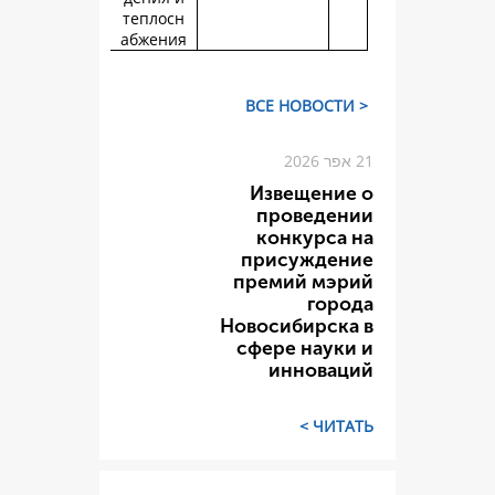
теплосн
абжения
Изве
пров
конк
прису
премий
Новосиб
сфере 
инн