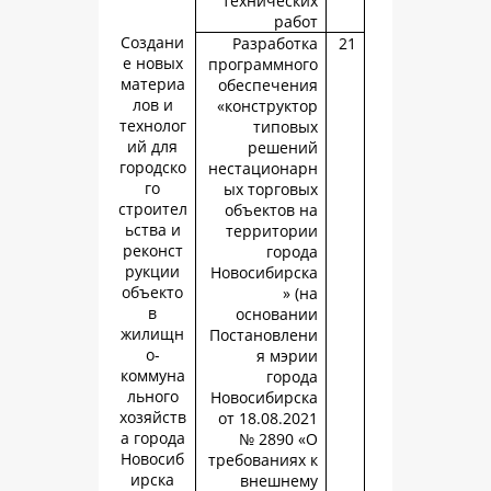
техническ
раб
Создани
Разработ
е новых
программно
материа
обеспечен
лов и
«конструкт
технолог
типов
ий для
решен
городско
нестациона
го
ых торгов
строител
объектов 
ьства и
территор
реконст
горо
рукции
Новосибирс
объекто
» 
в
основан
жилищн
Постановле
о-
я мэр
коммуна
горо
льного
Новосибирс
хозяйств
от 18.08.20
а города
№ 2890 
Новосиб
требованиях
ирска
внешне