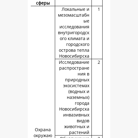
сферы
Локальные
мезомасшта
исследован
внутригород
ого климата
городско
острова теп
Новосибирс
Исследован
распростра
ния
природн
экосистем
(водных
наземны
горо
Новосибирс
инвазивн
вид
животных
Охрана
растен
окружаю