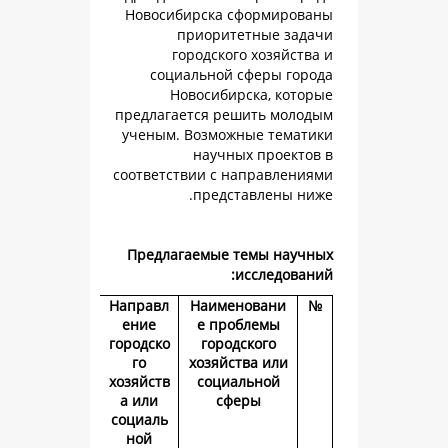
Новосибирска сформ
приоритетные
городского хоз
социальной сфер
Новосибирска,
предлагается решить
ученым. Возможные 
научных пр
соответствии с напра
представле
Предлагаемые темы 
иссле
Направл
Наименова
ение
е проблем
городско
городского
го
хозяйства и
хозяйств
социально
а или
сферы
социаль
ной