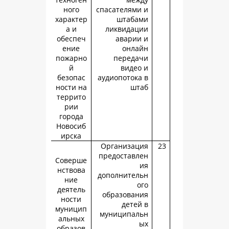
ного
спасателями
характер
штаба
а и
ликвидац
обеспеч
аварии
ение
онла
пожарно
переда
й
видео
безопас
аудиопотока
ности на
шт
террито
рии
города
Новосиб
ирска
Организац
предоставл
Соверше
нствова
дополнител
ние
о
деятель
образован
ности
детей
муницип
муниципал
альных
образов