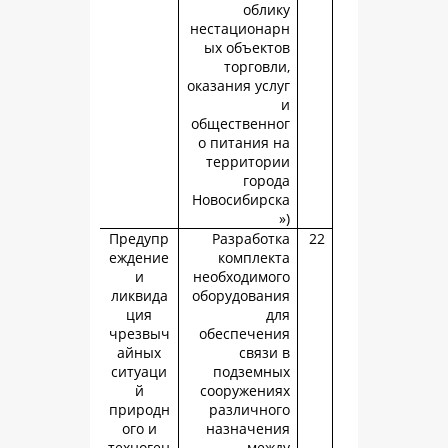
обли
нестациона
ых объект
торговл
оказания усл
общественн
о питания 
территор
горо
Новосибирс
Предупр
Разработ
еждение
комплек
и
необходимо
ликвида
оборудован
ция
д
чрезвыч
обеспечен
айных
связи
ситуаци
подземн
й
сооружени
природн
различно
ого и
назначен
техноген
меж