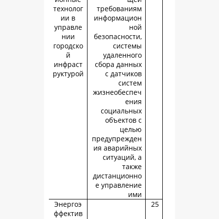
технолог
требовани
ии в
информаци
управле
н
нии
безопасност
городско
систе
й
удаленно
инфраст
сбора данн
руктурой
с датчик
сист
жизнеобесп
ен
социальн
объектов
цел
предупрежд
ия аварийн
ситуаций,
так
дистанцион
е управлен
и
Энергоэ
ффектив