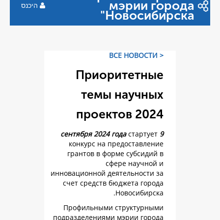
мэр
היכנס
Ново
Приорите
темы на
проектов
ст
конкурс на предос
грантов в форме су
сфере н
инновационной деятель
счет средств бюджет
Новос
Профильными струк
подразделениями мэри