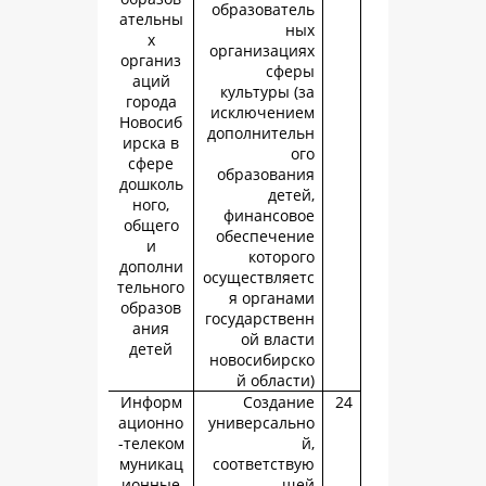
образовате
ательны
н
х
организаци
организ
сфе
аций
культуры (
города
исключени
Новосиб
дополнител
ирска в
о
сфере
образован
дошколь
дете
ного,
финансов
общего
обеспечен
и
которо
дополни
осуществляе
тельного
я органа
образов
государстве
ания
ой влас
детей
новосибирс
й област
Информ
Создан
ационно
универсаль
-телеком
муникац
соответств
ионные
щ