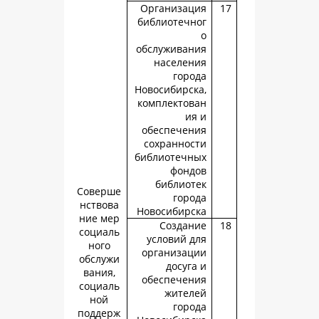
Организац
библиотечн
обслуживан
населен
горо
Новосибирск
комплектов
ия
обеспечен
сохраннос
библиотечн
фонд
библиот
Соверше
горо
нствова
Новосибирс
ние мер
Создан
социаль
условий д
ного
организац
обслужи
досуга
вания,
обеспечен
социаль
жител
ной
горо
поддерж