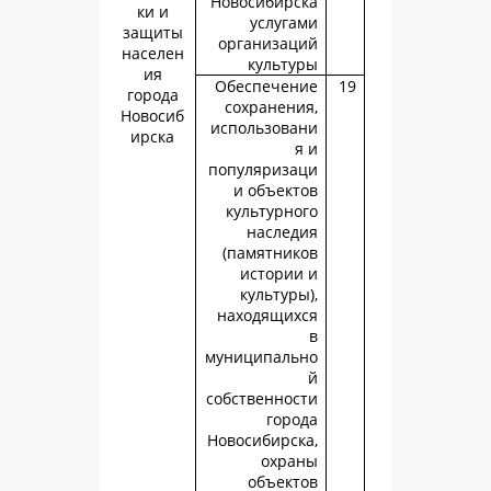
Новосибирс
ки и
услуга
защиты
организац
населен
культу
ия
Обеспечен
города
сохранени
Новосиб
использова
ирска
я
популяриза
и объект
культурно
наслед
(памятник
истории
культуры
находящих
муниципаль
собственнос
горо
Новосибирск
охра
объект