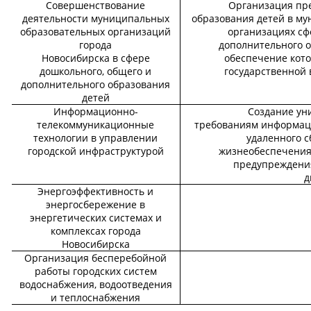
Совершенствование
Организация пр
деятельности муниципальных
образования детей в м
образовательных организаций
организациях сф
города
дополнительного о
Новосибирска в сфере
обеспечение кото
дошкольного, общего и
государственной 
дополнительного образования
детей
Информационно-
Создание ун
телекоммуникационные
требованиям информац
технологии в управлении
удаленного с
городской инфраструктурой
жизнеобеспечения
предупреждения
д
Энергоэффективность и
энергосбережение в
энергетических системах и
комплексах города
Новосибирска
Организация бесперебойной
работы городских систем
водоснабжения, водоотведения
и теплоснабжения