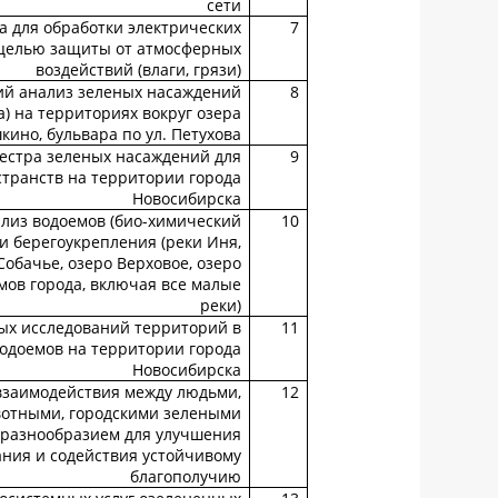
сети
а для обработки электрических
7
 целью защиты от атмосферных
воздействий (влаги, грязи)
ий анализ зеленых насаждений
8
) на территориях вокруг озера
ино, бульвара по ул. Петухова
естра зеленых насаждений для
9
транств на территории города
Новосибирска
лиз водоемов (био-химический
10
 и берегоукрепления (реки Иня,
обачье, озеро Верховое, озеро
мов города, включая все малые
реки)
ых исследований территорий в
11
водоемов на территории города
Новосибирска
взаимодействия между людьми,
12
отными, городскими зелеными
разнообразием для улучшения
ания и содействия устойчивому
благополучию