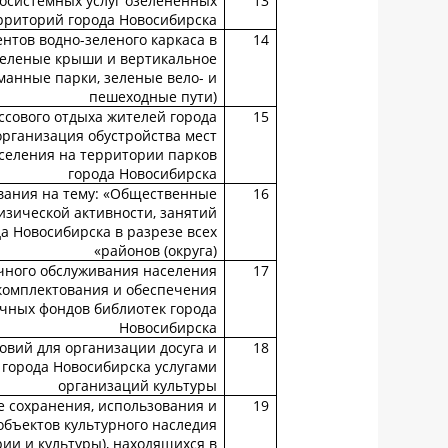
осистемных услуг озелененных
13
рриторий города Новосибирска
нтов водно-зеленого каркаса в
14
зеленые крыши и вертикальное
манные парки, зеленые вело- и
пешеходные пути)
ссового отдыха жителей города
15
организация обустройства мест
аселения на территории парков
города Новосибирска
вания на тему: «Общественные
16
изической активности, занятий
а Новосибирска в разрезе всех
районов (округа)»
чного обслуживания населения
17
 комплектования и обеспечения
чных фондов библиотек города
Новосибирска
овий для организации досуга и
18
города Новосибирска услугами
организаций культуры
 сохранения, использования и
19
бъектов культурного наследия
ии и культуры), находящихся в