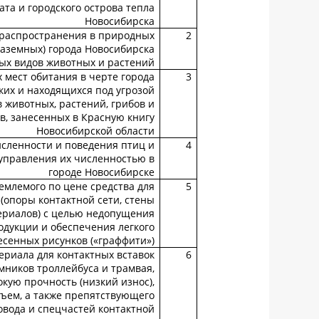
ата и городского острова тепла
Новосибирска
распространения в природных
2
наземных) города Новосибирска
ых видов животных и растений
мест обитания в черте города
3
ких и находящихся под угрозой
 животных, растений, грибов и
, занесенных в Красную книгу
Новосибирской области
сленности и поведения птиц и
4
 управления их численностью в
городе Новосибирске
емлемого по цене средства для
5
(опоры контактной сети, стены
ериалов) с целью недопущения
одукции и обеспечения легкого
сенных рисунков («граффити»)
ериала для контактных вставок
6
мников троллейбуса и трамвая,
ую прочность (низкий износ),
ъем, а также препятствующего
овода и спецчастей контактной