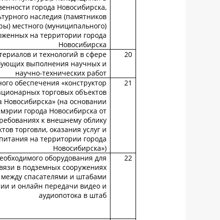
енности города Новосибирска,
ьтурного наследия (памятников
ры) местного (муниципального)
оженных на территории города
Новосибирска
териалов и технологий в сфере
20
ебующих выполнения научных и
научно-технических работ
ого обеспечения «конструктор
21
ационарных торговых объектов
а Новосибирска» (на основании
мэрии города Новосибирска от
требованиях к внешнему облику
ов торговли, оказания услуг и
питания на территории города
Новосибирска»)
необходимого оборудования для
22
вязи в подземных сооружениях
 между спасателями и штабами
ии и онлайн передачи видео и
аудиопотока в штаб