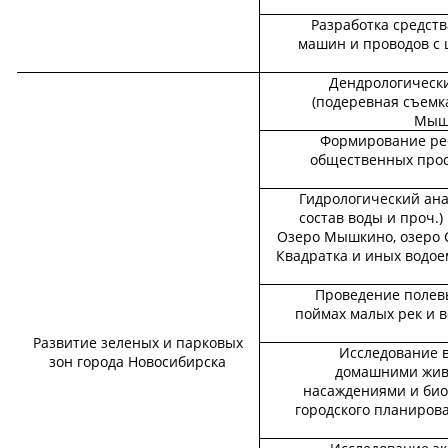
Разработка средств
машин и проводов с
Дендрологическ
(подеревная съемка
Мышк
Формирование ре
общественных прос
Гидрологический ана
состав воды и проч.)
Озеро Мышкино, озеро С
Квадратка и иных водое
Проведение полев
поймах малых рек и 
Развитие зеленых и парковых
Исследование 
зон города Новосибирска
домашними жив
насаждениями и био
городского планиров