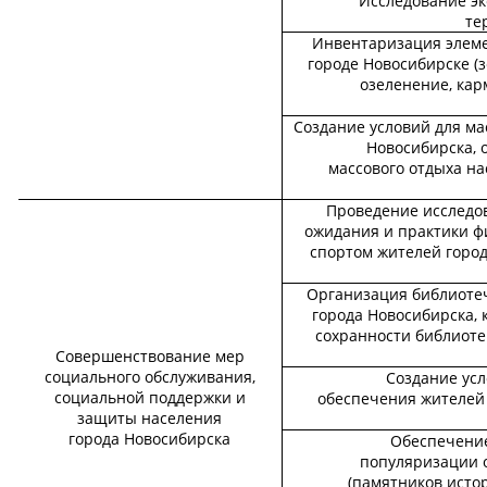
Исследование эк
те
Инвентаризация элеме
городе Новосибирске (
озеленение, кар
Создание условий для ма
Новосибирска, 
массового отдыха н
Проведение исследо
ожидания и практики ф
спортом жителей город
Организация библиоте
города Новосибирска,
сохранности библиоте
Совершенствование мер
социального обслуживания,
Создание усл
социальной поддержки и
обеспечения жителей 
защиты населения
города Новосибирска
Обеспечение
популяризации о
(памятников истор