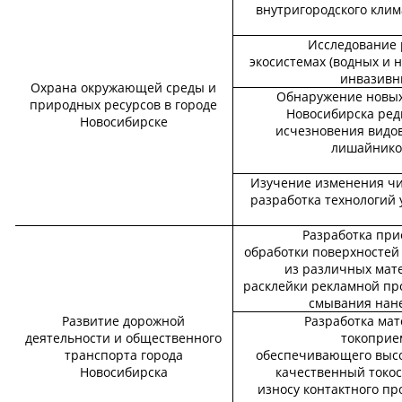
внутригородского клим
Исследование 
экосистемах (водных и 
инвазивн
Охрана окружающей среды и
Обнаружение новых 
природных ресурсов в городе
Новосибирска ред
Новосибирске
исчезновения видов
лишайников
Изучение изменения чи
разработка технологий
Разработка при
обработки поверхностей 
из различных мат
расклейки рекламной пр
смывания нане
Развитие дорожной
Разработка мат
деятельности и общественного
токоприе
транспорта города
обеспечивающего высок
Новосибирска
качественный токос
износу контактного пр