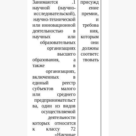
1. Занимаются
п
научной (научно-
исследовательской),
научно-технической
или инновационной
деятельностью в
научных или
к
образовательных
организациях
высшего
с
образования, а
также в
организациях,
включенных в
единый реестр
субъектов малого
или среднего
предпринимательст
ва, один из видов
осуществляемой
деятельности
которых относится
к классу 72
«Научные