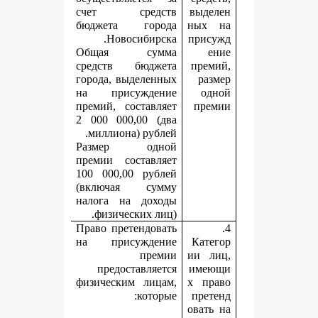
счет средств
в
бюджета города
н
Новосибирска.
п
Общая сумма
средств бюджета
города, выделенных
на присуждение
премий, составляет
2 000 000,00 (два
миллиона) рублей.
Размер одной
премии составляет
100 000,00 рублей
(включая сумму
налога на доходы
физических лиц).
Право претендовать
на присуждение
премии
и
предоставляется
и
физическим лицам,
х
которые:
о