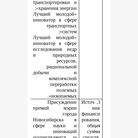
транспортировки и
хранения энергии»;
«Лучший молодой
инноватор в сфере
транспортных
систем»;
«Лучший молодой
инноватор в сфере
исследования недр
и природных
ресурсов,
рациональной
добычи и
комплексной
переработки
полезных
ископаемых».
Присуждение
3.
премий мэрии
города
ф
Новосибирска в
р
сфере науки и
инноваций
осуществляется за
с