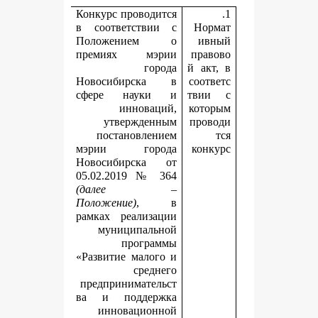
Конкурс проводится
в соответствии с
Положением о
премиях мэрии
города
й
Новосибирска в
с
сфере науки и
т
инноваций,
к
утвержденным
п
постановлением
мэрии города
Новосибирска от
05.02.2019 № 364
(далее –
Положение)
, в
рамках реализации
муниципальной
программы
«Развитие малого и
среднего
предпринимательст
ва и поддержка
инновационной