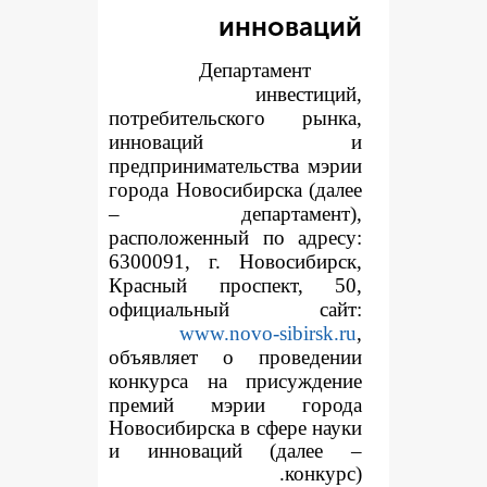
иннов
Департаме
инве
потребительского 
инноваци
предпринимательств
города Новосибирска
– департаме
расположенный по а
6300091, г. Новоси
Красный проспек
официальный 
www.novo-sib
объявляет о пров
конкур
са на прису
премий мэрии г
Новосибирска в сфер
и инноваций (да
к