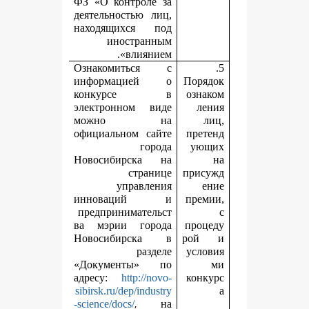
ФЗ «О контроле за
деятельностью лиц,
находящихся под
иностранным
влиянием».
Ознакомиться с
информацией о
П
конкурсе в
электронном виде
можно на
официальном сайте
города
Новосибирска на
странице
п
управления
инноваций и
предпринимательст
ва мэрии города
п
Новосибирска в
разделе
«Документы» по
адресу:
http://novo-
sibirsk.ru/dep/industry
,
-science/docs/
на