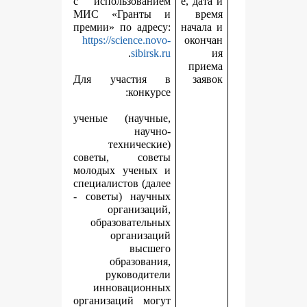
с использованием
е
МИС «Гранты и
премии» по адресу:
н
https://science.novo-
.
sibirsk.ru
Для участия в
конкурсе:
ученые (научные,
научно-
технические)
советы, советы
молодых ученых и
специалистов (далее
- советы) научных
организаций,
образовательных
организаций
высшего
образования,
руководители
инновационных
организаций могут