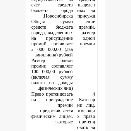
счет средств
в
бюджета города
н
Новосибирска.
п
Общая сумма
средств бюджета
города, выделенных
на присуждение
премий, составляет
2 000 000,00 (два
миллиона) рублей.
Размер одной
премии составляет
100 000,00 рублей
(включая сумму
налога на доходы
физических лиц).
Право претендовать
на присуждение
премии
и
предоставляется
и
физическим лицам,
х
которые:
о