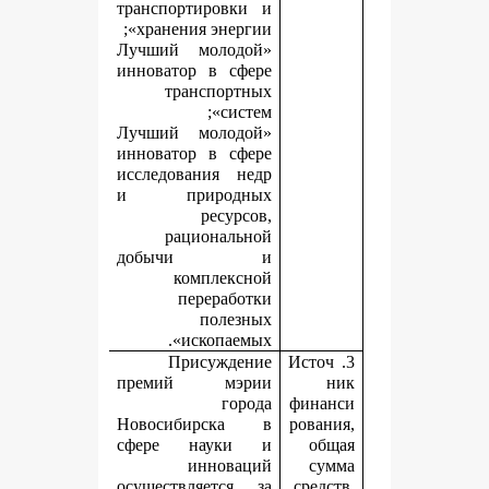
транспортировки и
хранения энергии»;
«Лучший молодой
инноватор в сфере
транспортных
систем»;
«Лучший молодой
инноватор в сфере
исследования недр
и природных
ресурсов,
рациональной
добычи и
комплексной
переработки
полезных
ископаемых».
Присуждение
3.
премий мэрии
города
ф
Новосибирска в
р
сфере науки и
инноваций
осуществляется за
с