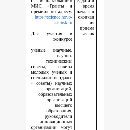
с использованием
е
МИС «Гранты и
премии» по адресу:
н
https://science.novo-
.
sibirsk.ru
Для участия в
конкурсе:
ученые (научные,
научно-
технические)
советы, советы
молодых ученых и
специалистов (далее
- советы) научных
организаций,
образовательных
организаций
высшего
образования,
руководители
инновационных
организаций могут