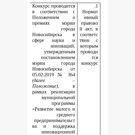
Конкурс проводится
в соответствии с
Положением о
премиях мэрии
города
й
Новосибирска в
с
сфере науки и
т
инноваций,
к
утвержденным
п
постановлением
мэрии города
Новосибирска от
05.02.2019 № 364
(далее –
Положение)
, в
рамках реализации
муниципальной
программы
«Развитие малого и
среднего
предпринимательст
ва и поддержка
инновационной