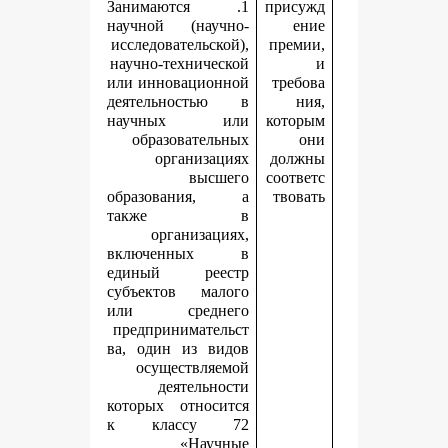
1. Занимаются
п
научной (научно-
исследовательской),
научно-технической
или инновационной
деятельностью в
научных или
к
образовательных
организациях
высшего
с
образования, а
также в
организациях,
включенных в
единый реестр
субъектов малого
или среднего
предпринимательст
ва, один из видов
осуществляемой
деятельности
которых относится
к классу 72
«Научные