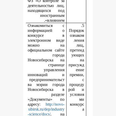
ФЗ «О контроле за
деятельностью лиц,
находящихся под
иностранным
влиянием».
Ознакомиться с
информацией о
П
конкурсе в
электронном виде
можно на
официальном сайте
города
Новосибирска на
странице
п
управления
инноваций и
предпринимательст
ва мэрии города
п
Новосибирска в
разделе
«Документы» по
адресу:
http://novo-
sibirsk.ru/dep/industry
,
-science/docs/
на