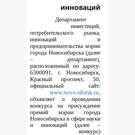
иннов
Департаме
инве
потребительского 
инноваци
предпринимательств
города Новосибирска
– департаме
расположенный по а
6300091, г. Новоси
Красный проспек
официальный 
www.novo-sib
объявляет о пров
конкур
са на прису
премий мэрии г
Новосибирска в сфер
и инноваций (да
к