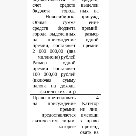
счет средств
в
бюджета города
н
Новосибирска.
п
Общая сумма
средств бюджета
города, выделенных
на присуждение
премий, составляет
2 000 000,00 (два
миллиона) рублей.
Размер одной
премии составляет
100 000,00 рублей
(включая сумму
налога на доходы
физических лиц).
Право претендовать
на присуждение
премии
и
предоставляется
и
физическим лицам,
х
которые:
о