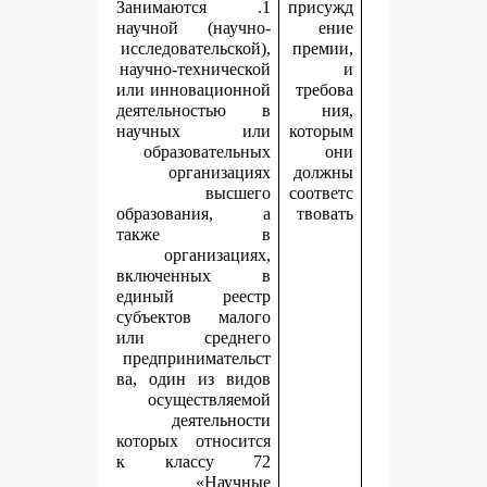
1. Занимаются
п
научной (научно-
исследовательской),
научно-технической
или инновационной
деятельностью в
научных или
к
образовательных
организациях
высшего
с
образования, а
также в
организациях,
включенных в
единый реестр
субъектов малого
или среднего
предпринимательст
ва, один из видов
осуществляемой
деятельности
которых относится
к классу 72
«Научные