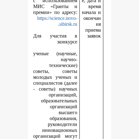
с использованием
е
МИС «Гранты и
премии» по адресу:
н
https://science.novo-
.
sibirsk.ru
Для участия в
конкурсе:
ученые (научные,
научно-
технические)
советы, советы
молодых ученых и
специалистов (далее
- советы) научных
организаций,
образовательных
организаций
высшего
образования,
руководители
инновационных
организаций могут