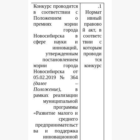
Конкурс проводится
в соответствии с
Положением о
премиях мэрии
города
й
Новосибирска в
с
сфере науки и
т
инноваций,
к
утвержденным
п
постановлением
мэрии города
Новосибирска от
05.02.2019 № 364
(далее –
Положение)
, в
рамках реализации
муниципальной
программы
«Развитие малого и
среднего
предпринимательст
ва и поддержка
инновационной