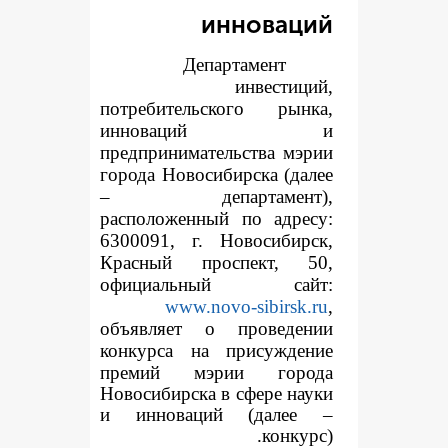
иннов
Департаме
инве
потребительского 
инноваци
предпринимательств
города Новосибирска
– департаме
расположенный по а
6300091, г. Новоси
Красный проспек
официальный 
www.novo-sib
объявляет о пров
конкур
са на прису
премий мэрии г
Новосибирска в сфер
и инноваций (да
к