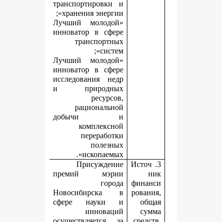
транспортировки и
хранения энергии»;
«Лучший молодой
инноватор в сфере
транспортных
систем»;
«Лучший молодой
инноватор в сфере
исследования недр
и природных
ресурсов,
рациональной
добычи и
комплексной
переработки
полезных
ископаемых».
Присуждение
3.
премий мэрии
города
ф
Новосибирска в
р
сфере науки и
инноваций
осуществляется за
с