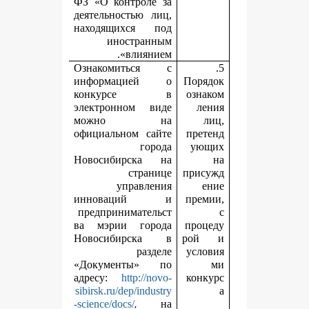
ФЗ «О контроле за
деятельностью лиц,
находящихся под
иностранным
влиянием».
Ознакомиться с
информацией о
П
конкурсе в
электронном виде
можно на
официальном сайте
города
Новосибирска на
странице
п
управления
инноваций и
предпринимательст
ва мэрии города
п
Новосибирска в
разделе
«Документы» по
адресу:
http://novo-
sibirsk.ru/dep/industry
,
-science/docs/
на