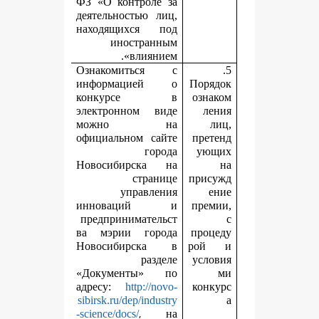
ФЗ «О контроле за
деятельностью лиц,
находящихся под
иностранным
влиянием».
Ознакомиться с
информацией о
П
конкурсе в
электронном виде
можно на
официальном сайте
города
Новосибирска на
странице
п
управления
инноваций и
предпринимательст
ва мэрии города
п
Новосибирска в
разделе
«Документы» по
адресу:
http://novo-
sibirsk.ru/dep/industry
,
-science/docs/
на