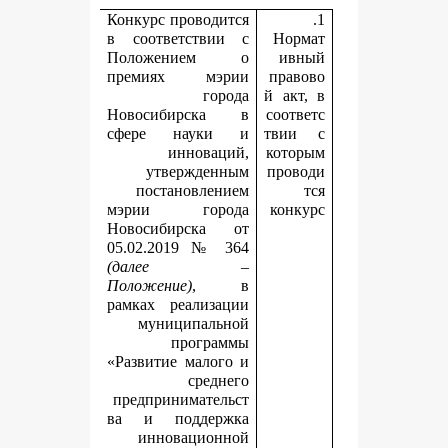
Конкурс проводится
в соответствии с
Положением о
премиях мэрии
города
й
Новосибирска в
с
сфере науки и
т
инноваций,
к
утвержденным
п
постановлением
мэрии города
Новосибирска от
05.02.2019 № 364
(далее –
Положение)
, в
рамках реализации
муниципальной
программы
«Развитие малого и
среднего
предпринимательст
ва и поддержка
инновационной