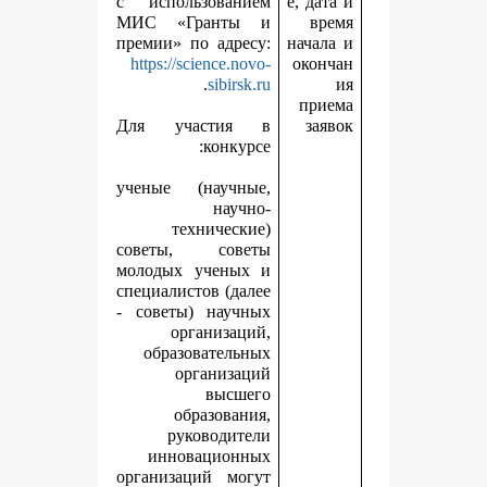
с использованием
е
МИС «Гранты и
премии» по адресу:
н
https://science.novo-
.
sibirsk.ru
Для участия в
конкурсе:
ученые (научные,
научно-
технические)
советы, советы
молодых ученых и
специалистов (далее
- советы) научных
организаций,
образовательных
организаций
высшего
образования,
руководители
инновационных
организаций могут