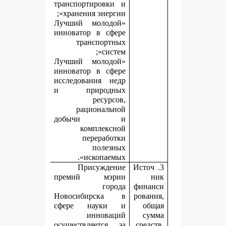
транспортировки и
хранения энергии»;
«Лучший молодой
инноватор в сфере
транспортных
систем»;
«Лучший молодой
инноватор в сфере
исследования недр
и природных
ресурсов,
рациональной
добычи и
комплексной
переработки
полезных
ископаемых».
Присуждение
3.
премий мэрии
города
ф
Новосибирска в
р
сфере науки и
инноваций
осуществляется за
с