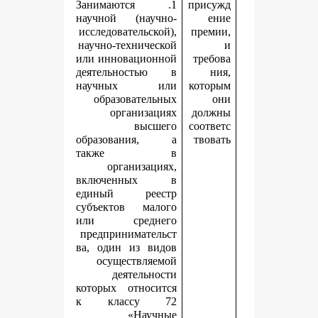
1. Занимаются
п
научной (научно-
исследовательской),
научно-технической
или инновационной
деятельностью в
научных или
к
образовательных
организациях
высшего
с
образования, а
также в
организациях,
включенных в
единый реестр
субъектов малого
или среднего
предпринимательст
ва, один из видов
осуществляемой
деятельности
которых относится
к классу 72
«Научные