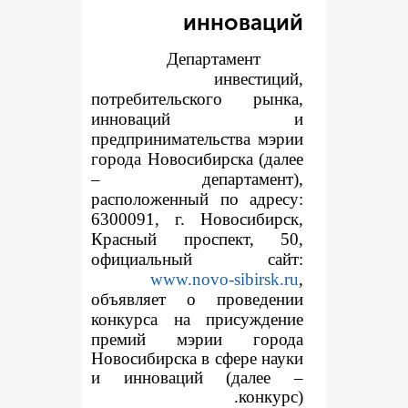
иннов
Департаме
инве
потребительского 
инноваци
предпринимательств
города Новосибирска
– департаме
расположенный по а
6300091, г. Новоси
Красный проспек
официальный 
www.novo-sib
объявляет о пров
конкур
са на прису
премий мэрии г
Новосибирска в сфер
и инноваций (да
к