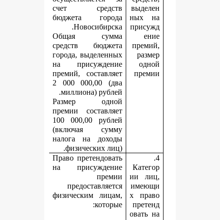
счет средств
в
бюджета города
н
Новосибирска.
п
Общая сумма
средств бюджета
города, выделенных
на присуждение
премий, составляет
2 000 000,00 (два
миллиона) рублей.
Размер одной
премии составляет
100 000,00 рублей
(включая сумму
налога на доходы
физических лиц).
Право претендовать
на присуждение
премии
и
предоставляется
и
физическим лицам,
х
которые:
о