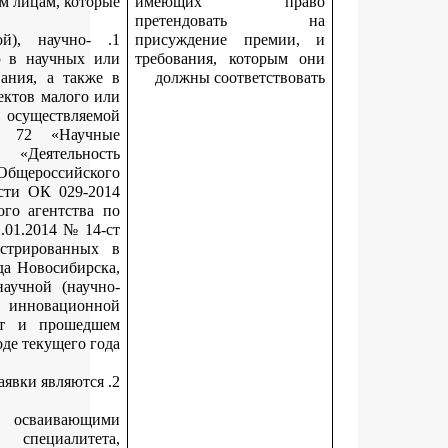
физическим лицам, кото
1. Занимаются научной (научно-исследовательской), научно-
технической или инновационной деятельностью в научных
образовательных организациях высшего образования, а так
организациях, включенных в единый реестр субъектов малого
среднего предпринимательства, один из видов осуществля
деятельности которых относится к классу 72 «Нау
исследования и разработки» раздела М «Деятельн
профессиональная, научная и техническая» Общероссийс
классификатора видов экономической деятельности ОК 029-
(КДЕС Ред. 2), принятого приказом Федерального агентств
техническому регулированию и метрологии от 31.01.2014 № 1
(далее – инновационная организация), зарегистрированн
качестве юридического лица на территории города Новосибир
достигнувшим значимых результатов в сфере научной (нау
исследовательской), научно-технической или инновацио
деятельности в течение двух предыдущих лет и проше
периоде текущего 
студентами (курсантами) – лицами, осваивающ
образовательные программы бакалавриата, специалит