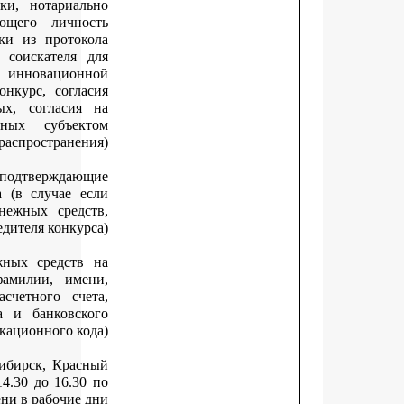
обязательным представлением оригиналов заявки, нотариа
заверенного перевода документа, удостоверяющего личн
соискателя – иностранного гражданина, выписки из прото
заседания совета о выдвижении кандидатуры соискателя
участия в конкурсе или решения руководителя инновацио
организации о выдвижении кандидатуры на конкурс, согл
соискателя на обработку персональных данных, согласи
обработку персональных данных, разрешенных субъе
персональных данных для распространен
документы, удостоверяющие личность и подтвержда
полномочия представителя победителя конкурса (в случае 
документы, необходимые для перечисления денежных сред
представляются представителем победителя конкур
банковские реквизиты для перечисления денежных средст
расчетный счет (с обязательным указанием фамилии, им
отчества (при наличии) получателя и его расчетного сч
наименования банка, корреспондентского счета и банковс
идентификационного ко
Документы предоставляются по адресу: г. Новосибирск, Кра
проспект, 50, кабинет 224, с 10.00 до 13.00 и с 14.30 до 16.3
местному времени в рабочие 