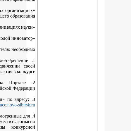
«Лучший молодой исследователь в образовательных организац
высшего образова
Соискателю необход
1. Получить выписку из протокола заседания совета/решени
руководителя инновационной компании о выдвижении с
кандидатуры для участия в конк
2. Иметь подтвержденную учетную запись на Портале
государственных услуг Российской Федера
.
https://science.novo-sibirs
4. Внести данные о себе и научной работе в предусмотренные д
заполнения поля МИС «Гранты и премии» и разместить согл
пункту 3.8 Положения электронные образы конкур