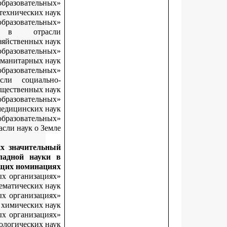
«Лучший начинающий исследователь в образователь
организациях высшего образования в отрасли технических на
«Лучший начинающий исследователь в образователь
организациях высшего образования в отра
сельскохозяйственных н
«Лучший начинающий исследователь в образователь
организациях высшего образования в отрасли гуманитарных на
«Лучший начинающий исследователь в образователь
организациях высшего образования в отрасли социал
экономических и общественных на
«Лучший начинающий исследователь в образователь
организациях высшего образования в отрасли медицинских на
«Лучший начинающий исследователь в образователь
организациях высшего образования в отрасли наук о Зе
За результаты научных исследований, внесших значител
вклад в развитие фундаментальной и прикладной нау
следующих номинац
«Лучший молодой исследователь в образовательных организац
высшего образования в отрасли физико-математических на
«Лучший молодой исследователь в образовательных организац
высшего образования в отрасли химических на
«Лучший молодой исследователь в образовательных организац
высшего образования в отрасли биологических на