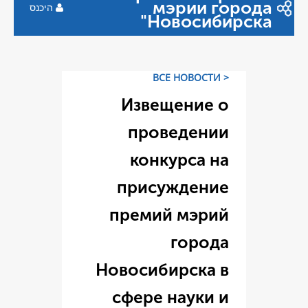
היכנס