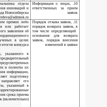
Жердева Марина Васильевна, заместитель начальника от
инноваций и выставочной деятельности управления инновац
предпринимательства мэрии города Новосиби
тел
.: 227-55-76, e-mail: MZherdeva@admn
Поданная заявка может быть отозвана соискателем премии 
руководителем организации, в которой учится или рабо
соискатель премии, путем направления письменного заявлени
отзыве заявки в департамент до дня заседания координацион
совета по поддержке деятельности молодых ученых в ц
подведения итогов конку
Департамент в течение срока приема заявок, указанно
извещении о проведении конкурса, осуществляет предварител
анализ поступающих заявок и документов, предусмотре
пунктом 3.8 Положения, на предмет правильности и полнот
представления и в случае необходимости уточнения информа
указанной в заявке или документах, осуществляет подгот
соответствующего письменного уведомления, направляет
соискателю премии на адрес электронной почты, указанн
заявке. Соискатель премии вправе представить скорректирова
(уточненные) заявку и документы до даты окончания срока пр
заявок (включител