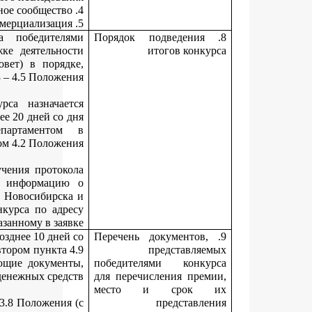
Решение о признании участников конкурса победите
принимает координационный совет по поддержке деятельн
молодых ученых (далее – координационный совет) в поря
определенном пунктами 4.3 – 4.5 Положе
Место, дата, время подведения итогов конкурса назнача
председателем координационного совета не позднее 20 дней со
получения документов, представленных департамент
соответствии пунктом 4.2 Положе
Департамент не позднее трех дней со дня получения прото
заседания координационного совета размещает информац
лауреатах конкурса на официальном сайте города Новосибирс
уведомляет победителей конкурса об итогах конкурса по ад
электронной почты, указанному в зая
Победители конкурса (или их представители) не позднее 10 дне
дня получения уведомления, указанного в абзаце втором пункта
Положения, представляют в департамент следующие докуме
необходимые для перечисления денежных сред
конкурсную документацию, предусмотренную п. 3.8 Положени