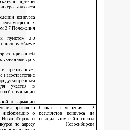
Основаниями для отказа в признании соискателя пр
участником конкурса являю
нарушение установленных в извещении о проведении конк
сроков и способов подачи заявки и документов, предусмотре
пунктом 3.7 Положе
непредставление документов, предусмотренных пунктом
Положения, или представление их не в полном объ
непредставление соискателем премии скорректирова
(уточненной) заявки в указанный 
несоответствие соискателя премии категориям и требован
предусмотренным разделом 2 Положения, а также несоответс
соискателя категориям участников конкурса, предусмотре
подпунктами 3.6.1
- 3.6.4 Положения для участи
соответствующей номина
представление соискателем премии недостоверной информа
Департамент не позднее 3-х дней со дня получения прото
заседания координационного совета размещает информац
лауреатах конкурса на официальном сайте города Новосибирс
уведомляет победителей конкурса об итогах конкурса по ад
электронной почты, указанному в зая