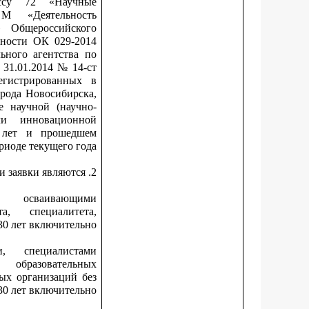
ассу 72 «Научные
М «Деятельность
» Общероссийского
ьности ОК 029-2014
ьного агентства по
 31.01.2014 № 14-ст
егистрированных в
орода Новосибирска,
е научной (научно-
или инновационной
х лет и прошедшем
риоде текущего года.
2. На день подачи заявки являются:
, осваивающими
а, специалитета,
30 лет включительно;
и, специалистами
 образовательных
ых организаций без
30 лет включительно;