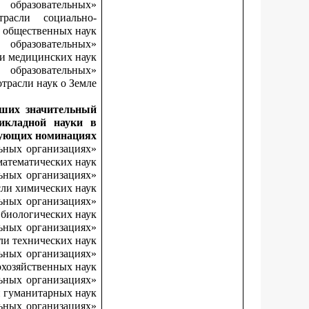
образовательных
расли социально-
общественных наук»;
образовательных
 медицинских наук»;
образовательных
расли наук о Земле».
сших значительный
икладной науки в
ующих номинациях:
льных организациях
атематических наук»;
льных организациях
ли химических наук»;
льных организациях
биологических наук»;
льных организациях
и технических наук»;
льных организациях
хозяйственных наук»;
льных организациях
 гуманитарных наук»;
льных организациях