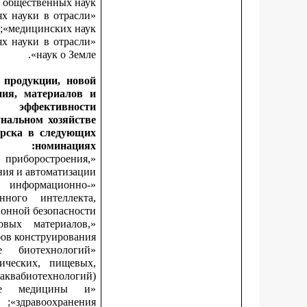
общественных наук»;
ях науки в отрасли
медицинских наук»;
ях науки в отрасли
наук о Земле».
 продукции, новой
ния, материалов и
 эффективности
нальном хозяйстве
ирска в следующих
номинациях:
риборостроения,
ия и автоматизации»;
информационно-
нного интеллекта,
нной безопасности»;
вых материалов,
ов конструирования»;
 биотехнологий
ических, пищевых,
аквабиотехнологий)»;
ре медицины и
здравоохранения»;