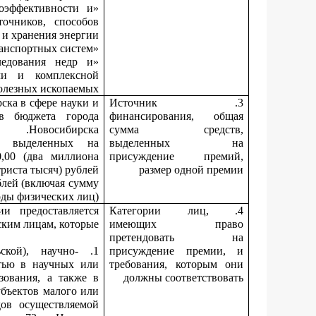
оэффективности и
очников, способов
и хранения энергии»;
«Лучший молодой инноватор в сфере транспортных систем»;
ледования недр и
чи и комплексной
лезных ископаемых».
ка в сфере науки и
3. Источник
тв бюджета города
финансирования, общая
Новосибирска.
сумма средств,
, выделенных на
выделенных на
,00 (два миллиона
присуждение премий,
триста тысяч) рублей.
размер одной премии
блей (включая сумму
оды физических лиц).
и предоставляется
4. Категории лиц,
ким лицам, которые:
имеющих право
претендовать на
ьской), научно-
присуждение премии, и
тью в научных или
требования, которым они
зования, а также в
должны соответствовать
убъектов малого или
дов осуществляемой