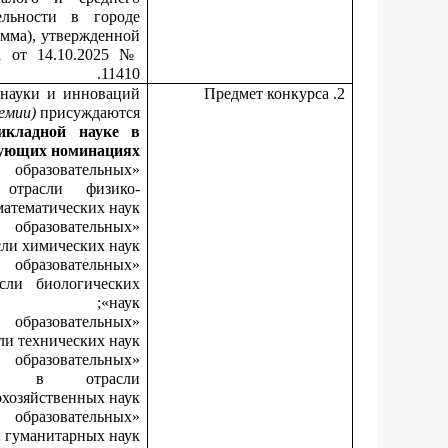
ельности в городе
амма), утвержденной
а от 14.10.2025 №
11410.
 науки и инноваций
2. Предмет конкурса
ремии)
присуждаются:
рикладной науке
в
ующих номинациях:
образовательных
отрасли физико-
математических наук»;
образовательных
ли химических наук»;
образовательных
сли биологических
наук»;
образовательных
и технических наук»;
образовательных
ния в отрасли
хозяйственных наук»;
образовательных
 гуманитарных наук»;