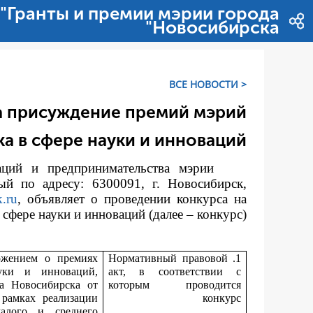
דלג לתוכן
"Гранты и премии мэрии города
Новосибирска"
< ВСЕ НОВОСТИ
а присуждение премий мэрий
а в сфере науки и инноваций
аций и предпринимательства мэрии
ый по адресу: 6300091, г. Новосибирск,
.ru
, объявляет о проведении конкурса на
фере науки и инноваций (далее – конкурс).
жением о премиях
1. Нормативный правовой
уки и инноваций,
акт, в соответствии с
а Новосибирска от
которым проводится
 рамках реализации
конкурс
алого и среднего