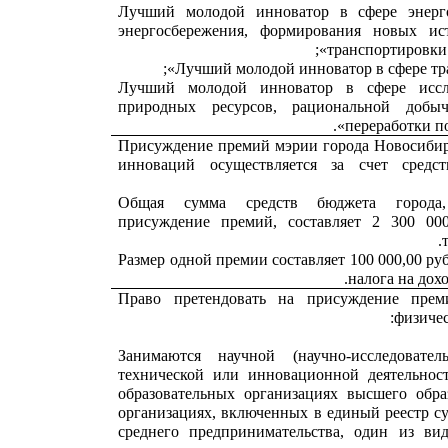
«Лучший молодой инноватор в сфере энерг
энергосбережения, формирования новых ист
транспортировки 
«Лучший молодой инноватор в сфере исс
природных ресурсов, рациональной добы
переработки по
Присуждение премий мэрии города Новосибирс
инноваций осуществляется за счет средс
Общая сумма средств бюджета города
присуждение премий, составляет 2 300 000
Размер одной премии составляет 100 000,00 ру
налога на дох
Право претендовать на присуждение преми
физичес
1. Занимаются научной (научно-исследовател
технической или инновационной деятельнос
образовательных организациях высшего обра
организациях, включенных в единый реестр с
среднего предпринимательства, один из ви