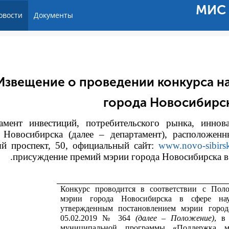
МИС 
овости
Документы
Извещение о проведении конкурса н
города Новосибирск
амент инвестиций, потребительского рынка, иннов
 Новосибирска (далее – департамент), расположенн
й проспект, 50, официальный сайт:
www.novo-sibirsk
присуждение премий мэрии города Новосибирска в с
Конкурс проводится в соответствии с
Поло
мэрии города Новосибирска в сфере на
утвержденным постановлением мэрии город
05.02.2019 № 364
(далее – Положение)
, в
муниципальной программы «Поддержка м