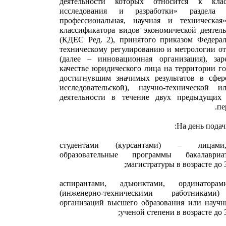
деятельности которых относится к кл
исследования и разработки» раздела 
профессиональная, научная и техническая
классификатора видов экономической деятел
(КДЕС Ред. 2), принятого приказом Федерал
техническому регулированию и метрологии от
(далее – инновационная организация), зар
качестве юридического лица на территории г
достигнувшим значимых результатов в сфер
исследовательской), научно-технической 
деятельности в течение двух предыдущи
пе
студентами (курсантами) – лицами
образовательные программы бакалавриат
магистратуры в возрасте до 
аспирантами, адъюнктами, ординаторам
(инженерно-техническими работниками)
организаций высшего образования или научн
ученой степени в возрасте до 