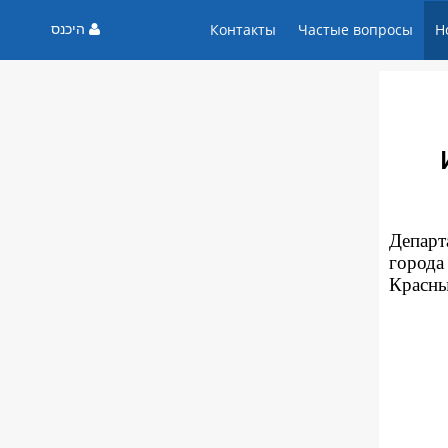
היכנס
Контакты
Частые вопросы
Н
Департ
города
Красны