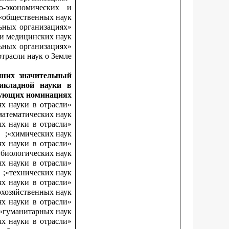
о-экономических и
общественных наук»;
льных организациях
и медицинских наук»;
льных организациях
расли наук о Земле».
сших значительный
икладной науки в
ующих номинациях:
ях науки в отрасли
атематических наук»;
ях науки в отрасли
химических наук»;
ях науки в отрасли
биологических наук»;
ях науки в отрасли
технических наук»;
ях науки в отрасли
хозяйственных наук»;
ях науки в отрасли
гуманитарных наук»;
ях науки в отрасли