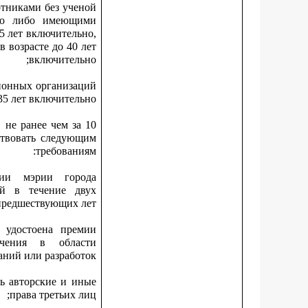
тниками без ученой
ьно либо имеющими
35 лет включительно,
 возрасте до 40 лет
включительно;
ионных организаций
35 лет включительно.
не ранее чем за 10
ствовать следующим
требованиям:
мии мэрии города
й в течение двух
предшествующих лет;
 удостоена премии
ачения в области
аний или разработок;
ть авторские и иные
права третьих лиц;