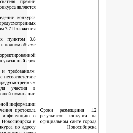
Основаниями для отказа в признании соискателя пр
участником конкурса являю
нарушение установленных в извещении о проведении конк
сроков и способов подачи заявки и документов, предусмотре
пунктом 3.7 Положе
непредставление документов, предусмотренных пунктом
Положения, или представление их не в полном объ
непредставление соискателем премии скорректирова
(уточненной) заявки в указанный 
несоответствие соискателя премии категориям и требован
предусмотренным разделом 2 Положения, а также несоответс
соискателя категориям участников конкурса, предусмотре
подпунктами 3.6.1
- 3.6.4 Положения для участи
соответствующей номина
представление соискателем премии недостоверной информа
Департамент не позднее 3-х дней со дня получения прото
заседания координационного совета размещает информац
лауреатах конкурса на официальном сайте города Новосибирс
уведомляет победителей конкурса об итогах конкурса по ад
электронной почты, указанному в зая