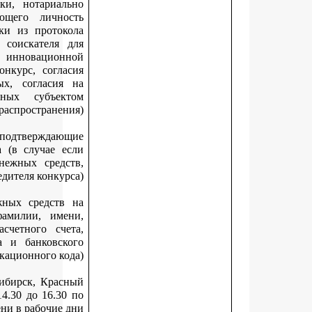
обязательным представлением оригиналов заявки, нотариа
заверенного перевода документа, удостоверяющего личн
соискателя – иностранного гражданина, выписки из прото
заседания совета о выдвижении кандидатуры соискателя
участия в конкурсе или решения руководителя инновацио
организации о выдвижении кандидатуры на конкурс, согл
соискателя на обработку персональных данных, согласи
обработку персональных данных, разрешенных субъе
персональных данных для распространен
документы, удостоверяющие личность и подтвержда
полномочия представителя победителя конкурса (в случае 
документы, необходимые для перечисления денежных сред
представляются представителем победителя конкур
банковские реквизиты для перечисления денежных средст
расчетный счет (с обязательным указанием фамилии, им
отчества (при наличии) получателя и его расчетного сч
наименования банка, корреспондентского счета и банковс
идентификационного ко
Документы предоставляются по адресу: г. Новосибирск, Кра
проспект, 50, кабинет 224, с 10.00 до 13.00 и с 14.30 до 16.3
местному времени в рабочие 