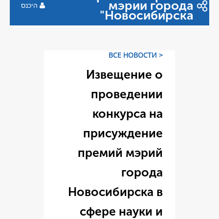
היכנס