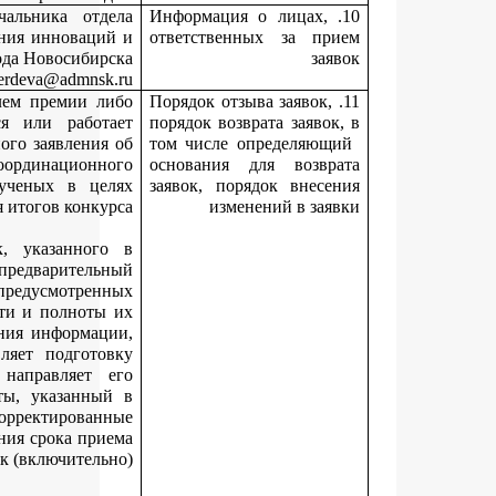
Жердева Марина Васильевна, заместитель начальника от
инноваций и выставочной деятельности управления инновац
предпринимательства мэрии города Новосиби
тел
.: 227-55-76, e-mail: MZherdeva@admn
Поданная заявка может быть отозвана соискателем премии 
руководителем организации, в которой учится или рабо
соискатель премии, путем направления письменного заявлени
отзыве заявки в департамент до дня заседания координацион
совета по поддержке деятельности молодых ученых в ц
подведения итогов конку
Департамент в течение срока приема заявок, указанно
извещении о проведении конкурса, осуществляет предварител
анализ поступающих заявок и документов, предусмотре
пунктом 3.8 Положения, на предмет правильности и полнот
представления и в случае необходимости уточнения информа
указанной в заявке или документах, осуществляет подгот
соответствующего письменного уведомления, направляет
соискателю премии на адрес электронной почты, указанн
заявке. Соискатель премии вправе представить скорректирова
(уточненные) заявку и документы до даты окончания срока пр
заявок (включител