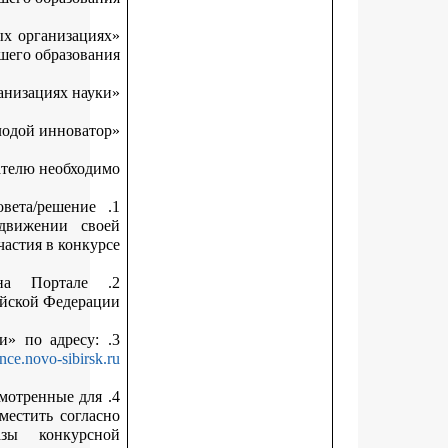
«Лучший молодой исследователь в образовательных организац
высшего образова
Соискателю необход
1. Получить выписку из протокола заседания совета/решени
руководителя инновационной компании о выдвижении с
кандидатуры для участия в конк
2. Иметь подтвержденную учетную запись на Портале
государственных услуг Российской Федера
.
https://science.novo-sibirs
4. Внести данные о себе и научной работе в предусмотренные д
заполнения поля МИС «Гранты и премии» и разместить согл
пункту 3.8 Положения электронные образы конкур