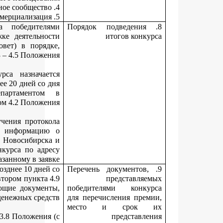
Решение о признании участников конкурса победите
принимает координационный совет по поддержке деятельн
молодых ученых (далее – координационный совет) в поря
определенном пунктами 4.3 – 4.5 Положе
Место, дата, время подведения итогов конкурса назнача
председателем координационного совета не позднее 20 дней со
получения документов, представленных департамент
соответствии пунктом 4.2 Положе
Департамент не позднее трех дней со дня получения прото
заседания координационного совета размещает информац
лауреатах конкурса на официальном сайте города Новосибирс
уведомляет победителей конкурса об итогах конкурса по ад
электронной почты, указанному в зая
Победители конкурса (или их представители) не позднее 10 дне
дня получения уведомления, указанного в абзаце втором пункта
Положения, представляют в департамент следующие докуме
необходимые для перечисления денежных сред
конкурсную документацию, предусмотренную п. 3.8 Положени