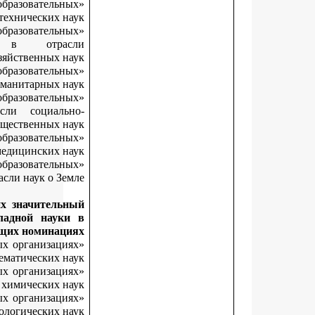
«Лучший начинающий исследователь в образователь
организациях высшего образования в отрасли технических на
«Лучший начинающий исследователь в образователь
организациях высшего образования в отра
сельскохозяйственных н
«Лучший начинающий исследователь в образователь
организациях высшего образования в отрасли гуманитарных на
«Лучший начинающий исследователь в образователь
организациях высшего образования в отрасли социал
экономических и общественных на
«Лучший начинающий исследователь в образователь
организациях высшего образования в отрасли медицинских на
«Лучший начинающий исследователь в образователь
организациях высшего образования в отрасли наук о Зе
За результаты научных исследований, внесших значител
вклад в развитие фундаментальной и прикладной нау
следующих номинац
«Лучший молодой исследователь в образовательных организац
высшего образования в отрасли физико-математических на
«Лучший молодой исследователь в образовательных организац
высшего образования в отрасли химических на
«Лучший молодой исследователь в образовательных организац
высшего образования в отрасли биологических на