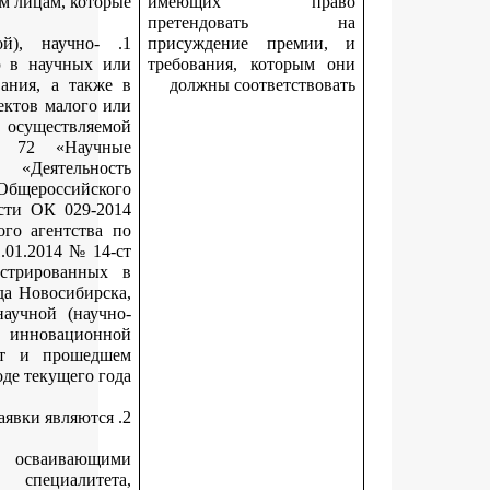
физическим лицам, кото
1. Занимаются научной (научно-исследовательской), научно-
технической или инновационной деятельностью в научных
образовательных организациях высшего образования, а так
организациях, включенных в единый реестр субъектов малого
среднего предпринимательства, один из видов осуществля
деятельности которых относится к классу 72 «Нау
исследования и разработки» раздела М «Деятельн
профессиональная, научная и техническая» Общероссийс
классификатора видов экономической деятельности ОК 029-
(КДЕС Ред. 2), принятого приказом Федерального агентств
техническому регулированию и метрологии от 31.01.2014 № 1
(далее – инновационная организация), зарегистрированн
качестве юридического лица на территории города Новосибир
достигнувшим значимых результатов в сфере научной (нау
исследовательской), научно-технической или инновацио
деятельности в течение двух предыдущих лет и проше
периоде текущего 
студентами (курсантами) – лицами, осваивающ
образовательные программы бакалавриата, специалит