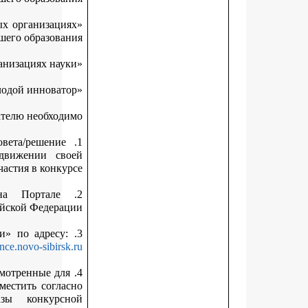
«Лучший молодой исследователь в образовательных организац
высшего образова
Соискателю необход
1. Получить выписку из протокола заседания совета/решени
руководителя инновационной компании о выдвижении с
кандидатуры для участия в конк
2. Иметь подтвержденную учетную запись на Портале
государственных услуг Российской Федера
.
https://science.novo-sibirs
4. Внести данные о себе и научной работе в предусмотренные д
заполнения поля МИС «Гранты и премии» и разместить согл
пункту 3.8 Положения электронные образы конкур