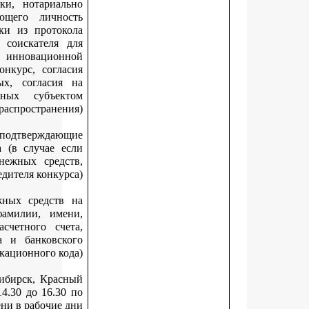
обязательным представлением оригиналов заявки, нотариа
заверенного перевода документа, удостоверяющего личн
соискателя – иностранного гражданина, выписки из прото
заседания совета о выдвижении кандидатуры соискателя
участия в конкурсе или решения руководителя инновацио
организации о выдвижении кандидатуры на конкурс, согл
соискателя на обработку персональных данных, согласи
обработку персональных данных, разрешенных субъе
персональных данных для распространен
документы, удостоверяющие личность и подтвержда
полномочия представителя победителя конкурса (в случае 
документы, необходимые для перечисления денежных сред
представляются представителем победителя конкур
банковские реквизиты для перечисления денежных средст
расчетный счет (с обязательным указанием фамилии, им
отчества (при наличии) получателя и его расчетного сч
наименования банка, корреспондентского счета и банковс
идентификационного ко
Документы предоставляются по адресу: г. Новосибирск, Кра
проспект, 50, кабинет 224, с 10.00 до 13.00 и с 14.30 до 16.3
местному времени в рабочие 