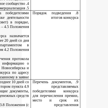
Решение о признании участников конкурса победите
принимает координационный совет по поддержке деятельн
молодых ученых (далее – координационный совет) в поря
определенном пунктами 4.3 – 4.5 Положе
Место, дата, время подведения итогов конкурса назнача
председателем координационного совета не позднее 20 дней со
получения документов, представленных департамент
соответствии пунктом 4.2 Положе
Департамент не позднее трех дней со дня получения прото
заседания координационного совета размещает информац
лауреатах конкурса на официальном сайте города Новосибирс
уведомляет победителей конкурса об итогах конкурса по ад
электронной почты, указанному в зая
Победители конкурса (или их представители) не позднее 10 дне
дня получения уведомления, указанного в абзаце втором пункта
Положения, представляют в департамент следующие докуме
необходимые для перечисления денежных сред
конкурсную документацию, предусмотренную п. 3.8 Положени