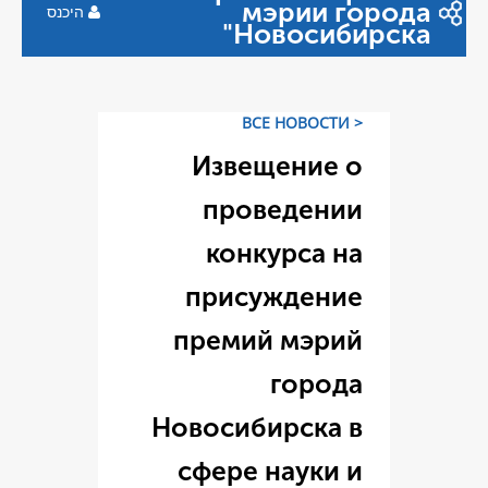
היכנס