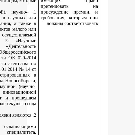
физическим лицам, кото
1. Занимаются научной (научно-исследовательской), научно-
технической или инновационной деятельностью в научных
образовательных организациях высшего образования, а так
организациях, включенных в единый реестр субъектов малого
среднего предпринимательства, один из видов осуществля
деятельности которых относится к классу 72 «Нау
исследования и разработки» раздела М «Деятельн
профессиональная, научная и техническая» Общероссийс
классификатора видов экономической деятельности ОК 029-
(КДЕС Ред. 2), принятого приказом Федерального агентств
техническому регулированию и метрологии от 31.01.2014 № 1
(далее – инновационная организация), зарегистрированн
качестве юридического лица на территории города Новосибир
достигнувшим значимых результатов в сфере научной (нау
исследовательской), научно-технической или инновацио
деятельности в течение двух предыдущих лет и проше
периоде текущего 
студентами (курсантами) – лицами, осваивающ
образовательные программы бакалавриата, специалит