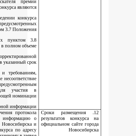
Основаниями для отказа в признании соискателя пр
участником конкурса являю
нарушение установленных в извещении о проведении конк
сроков и способов подачи заявки и документов, предусмотре
пунктом 3.7 Положе
непредставление документов, предусмотренных пунктом
Положения, или представление их не в полном объ
непредставление соискателем премии скорректирова
(уточненной) заявки в указанный 
несоответствие соискателя премии категориям и требован
предусмотренным разделом 2 Положения, а также несоответс
соискателя категориям участников конкурса, предусмотре
подпунктами 3.6.1
- 3.6.4 Положения для участи
соответствующей номина
представление соискателем премии недостоверной информа
Департамент не позднее 3-х дней со дня получения прото
заседания координационного совета размещает информац
лауреатах конкурса на официальном сайте города Новосибирс
уведомляет победителей конкурса об итогах конкурса по ад
электронной почты, указанному в зая