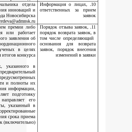
Жердева Марина Васильевна, заместитель начальника от
инноваций и выставочной деятельности управления инновац
предпринимательства мэрии города Новосиби
тел
.: 227-55-76, e-mail: MZherdeva@admn
Поданная заявка может быть отозвана соискателем премии 
руководителем организации, в которой учится или рабо
соискатель премии, путем направления письменного заявлени
отзыве заявки в департамент до дня заседания координацион
совета по поддержке деятельности молодых ученых в ц
подведения итогов конку
Департамент в течение срока приема заявок, указанно
извещении о проведении конкурса, осуществляет предварител
анализ поступающих заявок и документов, предусмотре
пунктом 3.8 Положения, на предмет правильности и полнот
представления и в случае необходимости уточнения информа
указанной в заявке или документах, осуществляет подгот
соответствующего письменного уведомления, направляет
соискателю премии на адрес электронной почты, указанн
заявке. Соискатель премии вправе представить скорректирова
(уточненные) заявку и документы до даты окончания срока пр
заявок (включител