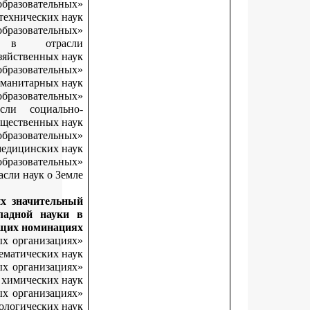
«Лучший начинающий исследователь в образователь
организациях высшего образования в отрасли технических на
«Лучший начинающий исследователь в образователь
организациях высшего образования в отра
сельскохозяйственных н
«Лучший начинающий исследователь в образователь
организациях высшего образования в отрасли гуманитарных на
«Лучший начинающий исследователь в образователь
организациях высшего образования в отрасли социал
экономических и общественных на
«Лучший начинающий исследователь в образователь
организациях высшего образования в отрасли медицинских на
«Лучший начинающий исследователь в образователь
организациях высшего образования в отрасли наук о Зе
За результаты научных исследований, внесших значител
вклад в развитие фундаментальной и прикладной нау
следующих номинац
«Лучший молодой исследователь в образовательных организац
высшего образования в отрасли физико-математических на
«Лучший молодой исследователь в образовательных организац
высшего образования в отрасли химических на
«Лучший молодой исследователь в образовательных организац
высшего образования в отрасли биологических на