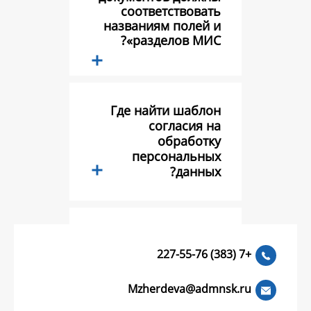
соответств
названиям по
разделов 
Где найти ш
соглас
обра
персонал
да
Тестовый во
Mzherdeva