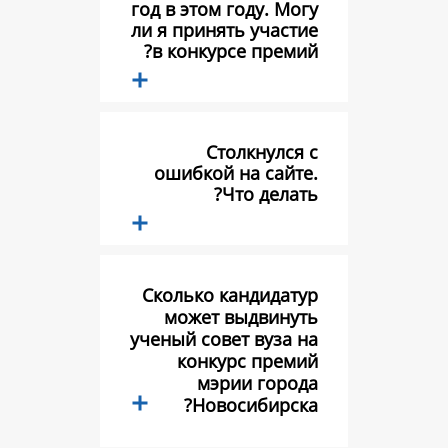
год в этом году.
ли я принять уч
в конкурсе пр
Столкну
ошибкой на с
Что де
Сколько канди
может выдв
ученый совет ву
конкурс п
мэрии г
Новосиби