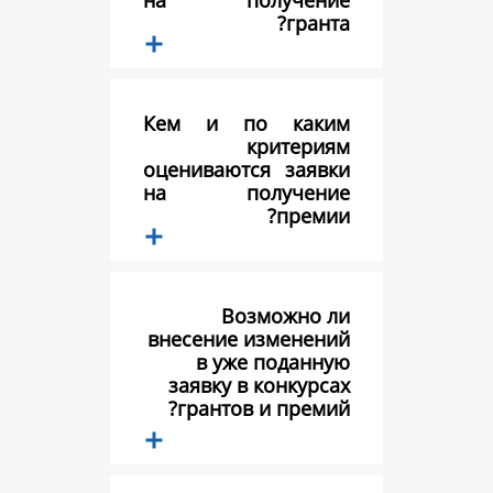
на получе
г
Кем и по к
крит
оцениваются з
на получе
пр
Возможн
внесение изме
в уже под
заявку в конк
грантов и пр