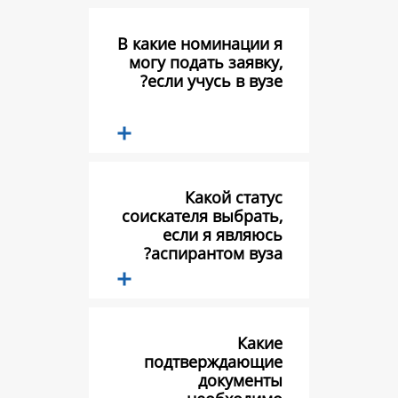
В какие номина
могу подать за
если учусь в 
Какой с
соискателя выб
если я яв
аспирантом 
подтвержда
докум