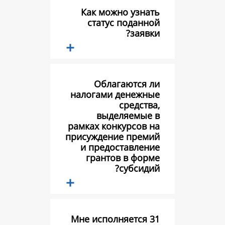
Как можно у
статус под
за
Облагают
налогами ден
сред
выделяем
рамках конкурс
присуждение п
и предостав
грантов в 
субс
Мне исполняет