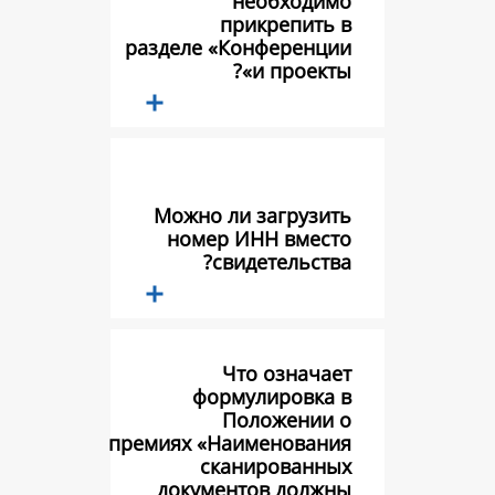
необхо
прикреп
разделе «Конфер
и про
Можно ли загр
номер ИНН в
свидетель
Что озн
формулиро
Положен
премиях «Наимено
сканирова
документов д