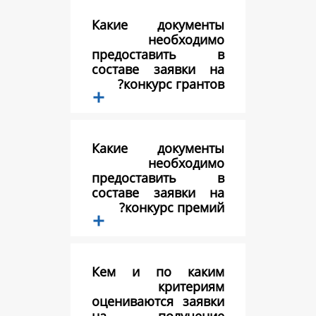
Какие докум
необхо
предостави
составе заявк
конкурс гра
Какие докум
необхо
предостави
составе заявк
конкурс пр
Кем и по к
крит
оцениваются з