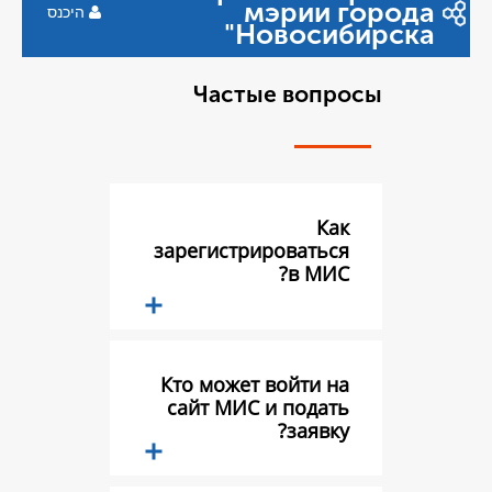
мэр
היכנס
Ново
Частые в
зарегистриров
в
Кто может вой
сайт МИС и п
з